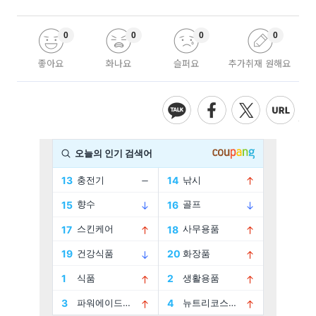
0
0
0
0
좋아요
화나요
슬퍼요
추가취재 원해요