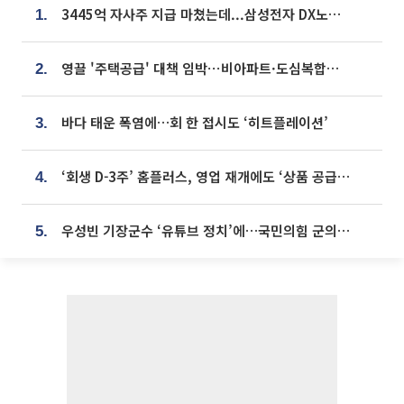
3445억 자사주 지급 마쳤는데...삼성전자 DX노조, 뒤늦은 '떼쓰기 집회'
1.
영끌 '주택공급' 대책 임박⋯비아파트·도심복합까지 총동원
2.
바다 태운 폭염에…회 한 접시도 ‘히트플레이션’
3.
‘회생 D-3주’ 홈플러스, 영업 재개에도 ‘상품 공급망’ 복구가 생존 관건
4.
우성빈 기장군수 ‘유튜브 정치’에…국민의힘 군의원들 집단 반발
5.