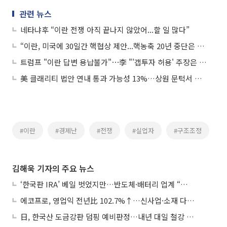
관련 뉴스
네타냐후 “이란 전쟁 아직 끝나지 않았어...할 일 많다”
“이란, 미국에 30일간 핵협상 제안...핵농축 20년 중단은 거절”
트럼프 "이란 답변 용납불가"⋯李 "'갭투자 허용' 주장은 억까" 外
美 클래리티 법안 연내 통과 가능성 13%…상원 문턱서 제동
#이란
#경제난
#전쟁
#실업자
#구조조정
김해욱 기자의 주요 뉴스
‘한국판 IRA’ 베일 벗었지만…반도체·배터리 업계 “시행령이 관건”
에코프로, 영업익 전년比 102.7%↑…신사업·소재 다각화 박차
日, 한국산 도금강판 덤핑 예비판정…내년 대일 철강 수출 ‘빨간불’