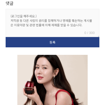
댓글
0 / 300