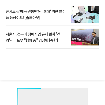
콘서트 갈 때 응원봉만?⋯'최애' 위한 필수
품 등장이오! [솔드아웃]
서울시, 정부에 정비사업 규제 완화 '건
의'⋯국토부 "협의 중" 입장만 [종합]