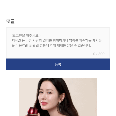
댓글
0 / 300