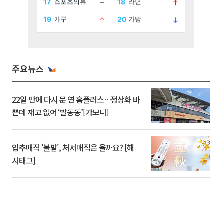
주요뉴스
22일 만에 다시 문 연 홈플러스…정상화 바
쁜데 재고 없어 ‘발동동’[가보니]
입추매직 '불발', 처서매직은 올까요? [해
시태그]