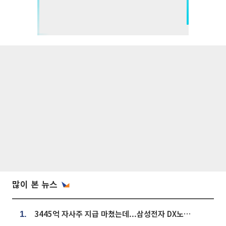
많이 본 뉴스
3445억 자사주 지급 마쳤는데...삼성전자 DX노조, 뒤늦은 '떼쓰기 집회'
1.