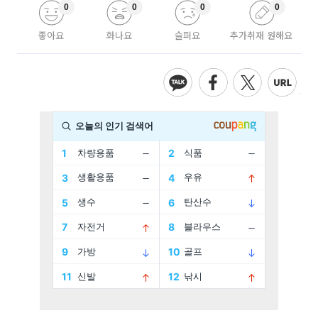
0
0
0
0
좋아요
화나요
슬퍼요
추가취재 원해요