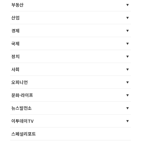
부동산
산업
경제
국제
정치
사회
오피니언
문화·라이프
뉴스발전소
이투데이TV
스페셜리포트