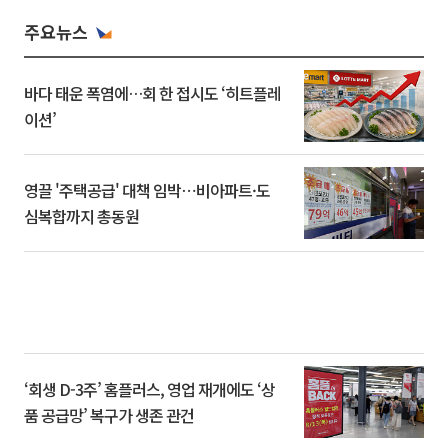
주요뉴스
바다 태운 폭염에…회 한 접시도 ‘히트플레
이션’
영끌 '주택공급' 대책 임박⋯비아파트·도
심복합까지 총동원
‘회생 D-3주’ 홈플러스, 영업 재개에도 ‘상
품 공급망’ 복구가 생존 관건