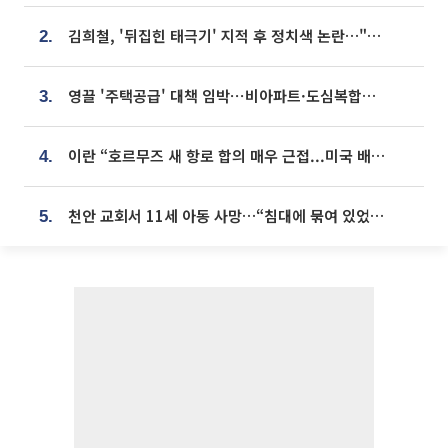
김희철, '뒤집힌 태극기' 지적 후 정치색 논란…"좌우 떠나 우리나라 국기"
2.
영끌 '주택공급' 대책 임박⋯비아파트·도심복합까지 총동원
3.
이란 “호르무즈 새 항로 합의 매우 근접...미국 배상 먼저”
4.
천안 교회서 11세 아동 사망…“침대에 묶여 있었다” 진술 확보
5.