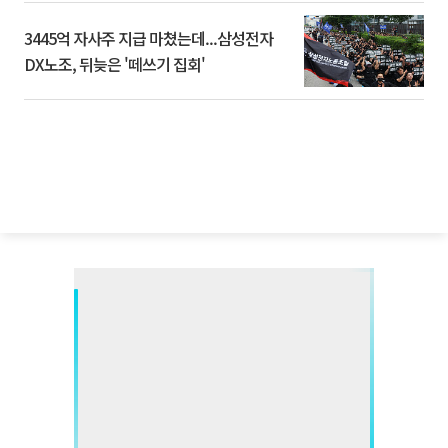
3445억 자사주 지급 마쳤는데...삼성전자
DX노조, 뒤늦은 '떼쓰기 집회'