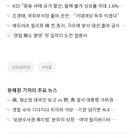
KDI "중동 사태 유가 불안, 올해 물가 상승률 최대 1.6%p 끌어올려"
조경태, 국회부의장 출마 선언…"거대여당 독주 막겠다"
에두아르 필리프 佛 전 총리, 극우에 맞서 대선 출마 공식 선언
‘경험 無도 환영’ 첫 일자리 도전 설명서
#2026지선
#서울
윤혜원 기자의 주요 뉴스
與, 형소법 대국민 보고 vs 野, 靑 앞서 대통령 거부권 촉구
경찰 수사 기다리다 피의자 석방…기한 넘기면 속수무책
‘보완수사권 폐지법’ 본회의 상정…여야 필리버스터 대치