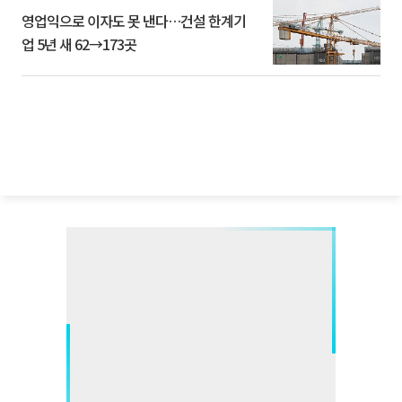
영업익으로 이자도 못 낸다…건설 한계기
업 5년 새 62→173곳