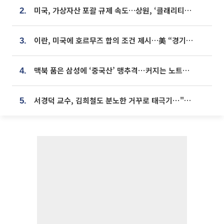
미국, 가상자산 포괄 규제 속도…상원, ‘클래리티법’ 9월 절차투표 추진
2.
이란, 미국에 호르무즈 합의 조건 제시…美 “경기 아직 안 끝나” [종합]
3.
맥북 품은 삼성에 ‘중국산’ 맹추격⋯커지는 노트북 OLED 시장
4.
서경덕 교수, 김희철도 분노한 거꾸로 태극기⋯"엉터리는 아냐, 아쉬울 뿐"
5.