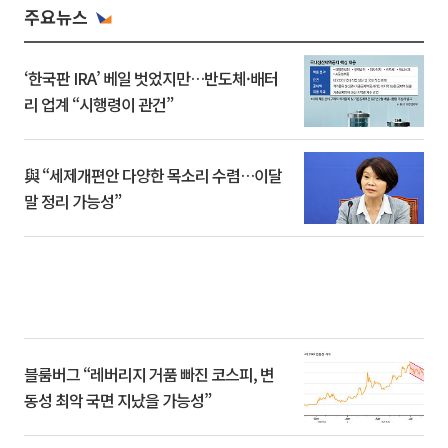
주요뉴스
‘한국판 IRA’ 베일 벗었지만…반도체·배터
리 업계 “시행령이 관건”
與 “세제개편안 다양한 목소리 수렴…이달
말 정리 가능성”
블룸버그 “레버리지 거품 빠진 코스피, 변
동성 최악 국면 지났을 가능성”