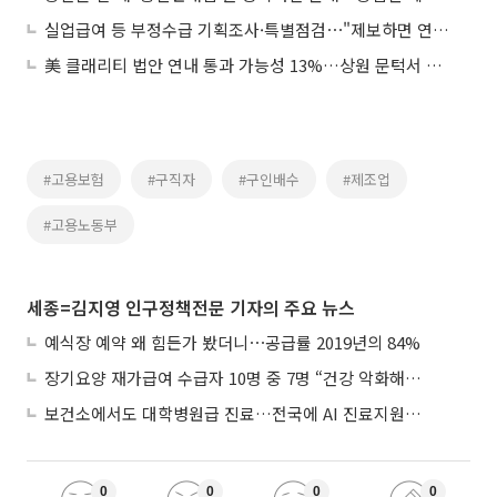
실업급여 등 부정수급 기획조사·특별점검⋯"제보하면 연 최대 3000만원 포상"
美 클래리티 법안 연내 통과 가능성 13%…상원 문턱서 제동
#고용보험
#구직자
#구인배수
#제조업
#고용노동부
세종=김지영 인구정책전문 기자의 주요 뉴스
예식장 예약 왜 힘든가 봤더니⋯공급률 2019년의 84%
장기요양 재가급여 수급자 10명 중 7명 “건강 악화해도 집에서”
보건소에서도 대학병원급 진료…전국에 AI 진료지원도구 보급
0
0
0
0