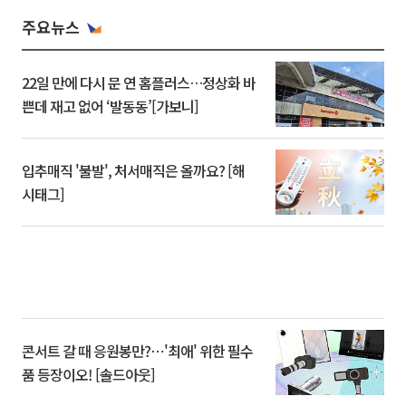
주요뉴스
22일 만에 다시 문 연 홈플러스…정상화 바
쁜데 재고 없어 ‘발동동’[가보니]
입추매직 '불발', 처서매직은 올까요? [해
시태그]
콘서트 갈 때 응원봉만?⋯'최애' 위한 필수
품 등장이오! [솔드아웃]