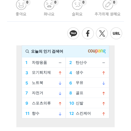
0
0
0
0
좋아요
화나요
슬퍼요
추가취재 원해요