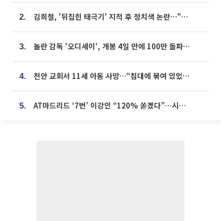
김희철, '뒤집힌 태극기' 지적 후 정치색 논란…"좌우 떠나 우리나라 국기"
2.
놀란 감독 '오디세이', 개봉 4일 만에 100만 돌파⋯'왕사남' 보다 빠르다
3.
천안 교회서 11세 아동 사망…“침대에 묶여 있었다” 진술 확보
4.
AT마드리드 ‘7번’ 이강인 “120% 쏟겠다”⋯시메오네 감독 “필요한 선수”
5.