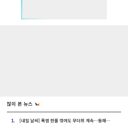
많이 본 뉴스
[내일 날씨] 폭염 한풀 꺾여도 무더위 계속⋯동해안 이틀 연속 비
1.