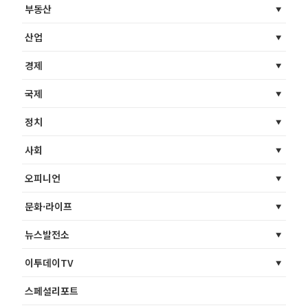
부동산
산업
경제
국제
정치
사회
오피니언
문화·라이프
뉴스발전소
이투데이TV
스페셜리포트