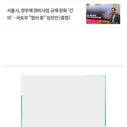
서울시, 정부에 정비사업 규제 완화 '건
의'⋯국토부 "협의 중" 입장만 [종합]