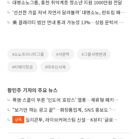
대명소노그룹, 홍천 취약계층 청소년 지원 1000만원 전달
‘선선한 가을 저녁 자연서 달려볼까’ 대명소노, 런트립 패키지 선봬
美 클래리티 법안 연내 통과 가능성 13%…상원 문턱서 제동
#소노트리니티그룹
#서준혁
#그룹사명변경
#티웨이항공
#마곡신사옥
황민주 기자의 주요 뉴스
폭염·스콜이 부른 ‘인도어 호캉스’ 열풍…체류형 패키지 뜬다
“보기만 하는 광고 끝“…화장품업계, SNS 홍보도 ‘참여형 콘텐츠’로 변모
실리콘투, 라이브커머스팀 신설…K뷰티 ‘글로벌 판매망’ 확대
단독