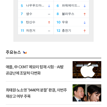
주요뉴스
애플, 中 CXMT 메모리 탑재 시험…AI발
공급난에 조달처 다변화
최태원·노소영 '9440억 분할' 판결, 이번주
재상고 여부 주목