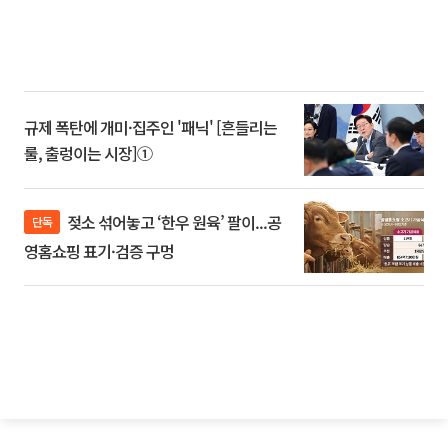
규제 폭탄에 개미·집주인 '패닉' [흔들리는
룰, 출렁이는 시장]①
젖소 섞어놓고 ‘한우 원육’ 팔이...공
단독
영홈쇼핑 표기·검증 구멍