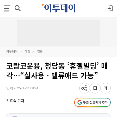
이투데이
마켓
일반
코람코운용, 청담동 ‘휴젤빌딩’ 매
각…“실사용ㆍ밸류애드 가능”
입력 2026-05-11 09:24
김효숙 기자
구글 선호매체 추가