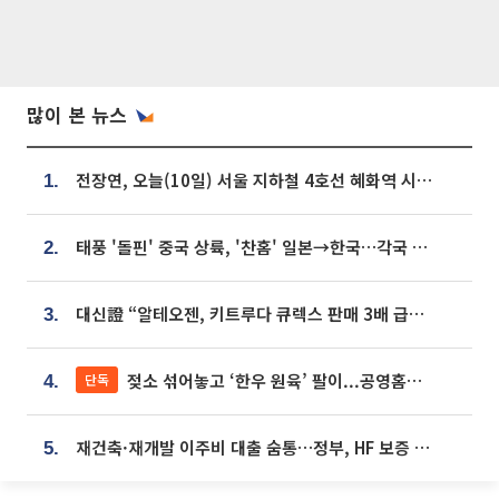
많이 본 뉴스
전장연, 오늘(10일) 서울 지하철 4호선 혜화역 시위…1호선 용산역 무정차
1.
태풍 '돌핀' 중국 상륙, '찬홈' 일본→한국…각국 기상청 예상 경로는?
2.
대신證 “알테오젠, 키트루다 큐렉스 판매 3배 급증…목표가 41만원 상향”
3.
젖소 섞어놓고 ‘한우 원육’ 팔이...공영홈쇼핑 표기·검증 구멍
단독
4.
재건축·재개발 이주비 대출 숨통…정부, HF 보증 신설 추진
5.