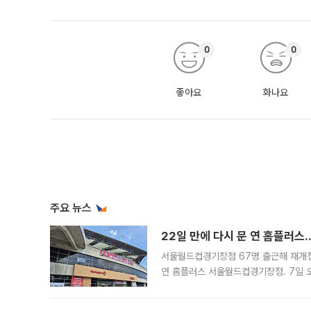
0
0
좋아요
화나요
주요 뉴스
22일 만에 다시 문 연 홈플러스
서울월드컵경기장점 67명 출근해 재개점 
연 홈플러스 서울월드컵경기장점. 7일 
우유, 과일 같은 신선식품이 차근차근 자