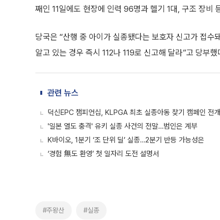
째인 11일에도 현장에 인력 96명과 헬기 1대, 구조 장비
당국은 “산행 중 아이가 실종됐다는 보호자 신고가 접수돼
알고 있는 경우 즉시 112나 119로 신고해 달라”고 당부했
관련 뉴스
덕신EPC 챔피언십, KLPGA 최초 실종아동 찾기 캠페인 전
'일본 열도 충격' 유키 실종 사건의 전말…범인은 계부
K바이오, 1분기 ‘조 단위 딜’ 실종…2분기 반등 가능성은
‘경험 無도 환영’ 첫 일자리 도전 설명서
#주왕산
#실종