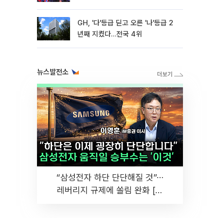
GH, '다'등급 딛고 오른 '나'등급 2
년째 지켰다…전국 4위
뉴스발전소
“삼성전자 하단 단단해질 것”⋯
레버리지 규제에 쏠림 완화 [찐
코노미]