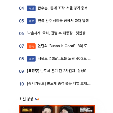
합수본, '통계 조작' 서울·경기·충북 선관위 등 추가 압수수색
04
속보
전북 완주 삼례읍 공장서 화재 발생
05
속보
‘나솔사계’ 국화, 결별 후 재등장⋯첫인상 투표 휩쓸고 ‘인기녀’ 등극
06
논란의 'Busan is Good'…8억 도시브랜드, 용산 대통령실 CI 업체가 수행
07
단독
서울도 '40도'…오늘 노원 40.2도 기록
08
속보
[특징주] 반도체 온기 탄 2차전지...삼성SDI, 장 초반 7% 넘게 껑충
09
[증시키워드] 반도체 충격 뚫은 개별 호재...포스코퓨처엠·에코프로·한화솔루션 '눈길'
10
최신 영상