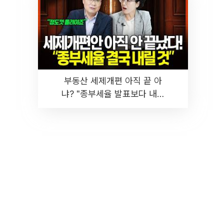
부동산 세제개편 아직 끝 아
냐? "종부세율 발표보다 내릴
것" 장기거주·양도세 전망 I 집
땅지성 I 김인만, 진미윤