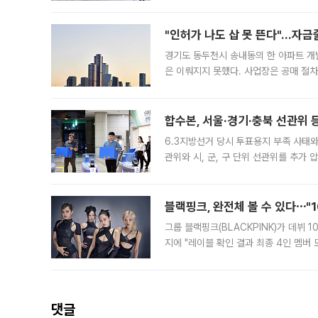
도, 낮 최고기온은 31~39도로, 전국
"인허가 나도 삽 못 뜬다"…자금
경기도 동두천시 송내동의 한 아파트 개
은 이뤄지지 못했다. 사업장은 공매 절차
3차 공매까지 진행됐으나 모두 유찰됐다.
후
합수본, 서울·경기·충북 선관위 등
6.3지방선거 당시 투표용지 부족 사태
관위와 시, 군, 구 단위 선관위를 추가
부(김태훈 서울중앙지검 3차장검사)는 
블랙핑크, 완전체 볼 수 있다⋯"
그룹 블랙핑크(BLACKPINK)가 데뷔
지에 "레이블 확인 결과 최종 4인 멤버
10주년을 이틀 앞둔 6일 10주년 기념행
확한
댓글