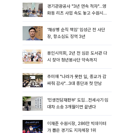
경기관광공사 "3년 연속 적자"…영
화동 리츠 사업 속도 놓고 수원시와
이견
‘채상병 순직 책임’ 임성근 전 사단
장, 항소심도 징역 3년
용인시의회, 2년 전 심은 도서관 다
시 찾아 청년봉사단 약속까지
추미애 "나라가 못한 일, 종교가 감
싸줘 감사"…3대 종단과 첫 만남
‘민생전담재판부’ 도입…전세사기·임
대차 소송 3개월이면 끝낸다
이재준 수원시장, 286만 빅데이터
가 뽑은 경기도 지자체장 1위