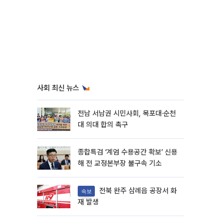
사회 최신 뉴스
전남 서남권 시민사회, 목포대·순천
대 의대 합의 촉구
종합특검 ‘계엄 수용공간 확보’ 신용
해 전 교정본부장 불구속 기소
전북 완주 삼례읍 공장서 화
속보
재 발생