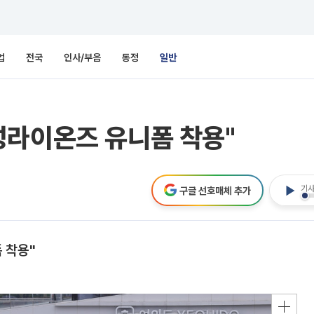
업
전국
인사/부음
동정
일반
성라이온즈 유니폼 착용"
기사
구글 선호매체 추가
 착용"