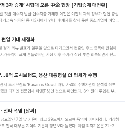
제3자 승계’ 시험대 오른 中企 현장 [기업승계 대전환]
지원 첫발 매수자 발굴·인수자금·거래망 이전은 여전히 과제 정부가 혈연 중심
장기근속 임직원 등 제3자에게 연다. 후계자를 찾지 못한 중소기업이 폐업
해 기술과 일자리를 남기도록 하겠다는 취지다. 다만 세금 감면만으로 거래를
에 편입 기대 재점화
월 정기 리뷰 발표가 일주일 앞으로 다가오면서 편출입 후보 종목에 관심이
 시가총액이 크게 흔들렸지만 저점 이후 주가가 상당 부분 회복되면서 편입
다시 부각되고 있다. 7일 금융투자업계에 따르면 MSCI는 한국시간으로 오는
od'…8억 도시브랜드, 용산 대통령실 CI 업체가 수행
시 도시브랜드 ‘Busan is Good’ 개발 사업의 수행기관이 윤석열 정부
여했던 디자인 전문업체 피앤(P&)인 것으로 확인됐다. 8억 원이 투입된 부산
 부족과 디자인 정체성 논란에 휩싸였던 만큼, 사업 선정 과정과 결과물에
ㆍ전라 폭염 [날씨]
 금요일인 7일 낮 기온이 최고 39도까지 오르며 폭염이 이어지겠다. 기상청
로 전국 대부분 지역의 기온이 평년보다 높겠다. 아침 최저기온은 22~27