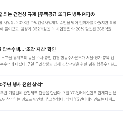
 대부분 지역에 폭염특보가 발효된 가운데 최고체감온도는 35도 안팎까지 올라
줄 죄는 건전성 규제 [주택공급 또다른 병목 PF]①
발 사업장. 2023년 주택건설사업계획 승인을 받아 인허가를 마쳤지만 착공
에 들어갔고, 감정가 362억원인 이 사업장은 약 20% 할인된 288억원에
 현재는 4차 공매를 위한 조건 협의가 진행 중이다. 수도권의 주요 주거 배
 압수수색… ‘조작 지침’ 확인
와 투표율 통계조작 등을 수사 중인 검경 합동수사본부가 서울·경기·충북 선
 압수수색에 나섰다. 7일 국민참정권 침해 진상규명을 위한 검경 합동수사본
추가 증거 확보를 위해 중앙선관위, 서울시·경기도·충청북도 선관위, 김포시
10주년 행사 전원 참석"
 10주년 기념일에 완전체로 팬들을 만난다. 7일 YG엔터테인먼트 관계자는 본
 모두 참석하는 것으로 확인했다"고 밝혔다. 앞서 YG엔터테인먼트는 데뷔
사 개최를 공지한 바 있다. 다만 장소를 '8일 오후 서울 모처'로 안내하며 정