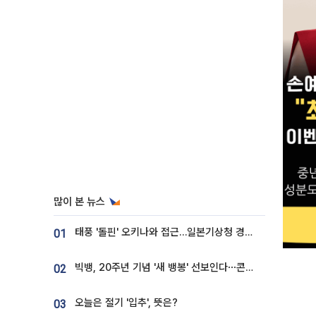
많이 본 뉴스
태풍 '돌핀' 오키나와 접근…일본기상청 경로 업데이트
01
빅뱅, 20주년 기념 '새 뱅봉' 선보인다⋯콘서트 앞두고 팝업 개최
02
오늘은 절기 '입추', 뜻은?
03