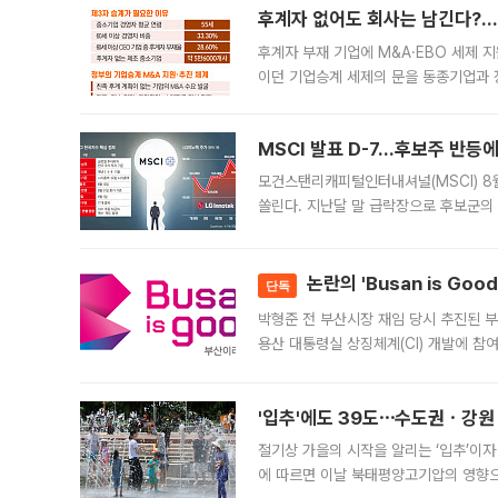
후계자 없어도 회사는 남긴다?…‘
후계자 부재 기업에 M&A·EBO 세제 
이던 기업승계 세제의 문을 동종기업과 
대신 M&A나 임직원 인수(EBO)를 통
늘
MSCI 발표 D-7…후보주 반등
모건스탠리캐피털인터내셔널(MSCI) 8
쏠린다. 지난달 말 급락장으로 후보군의
가능성과 지수 추종 자금 유입 기대가 
논란의 'Busan is Go
단독
박형준 전 부산시장 재임 당시 추진된 부산
용산 대통령실 상징체계(CI) 개발에 참
도시브랜드 사업이 공개 이후 시민 공감
'입추'에도 39도⋯수도권ㆍ강원
절기상 가을의 시작을 알리는 ‘입추’이자
에 따르면 이날 북태평양고기압의 영향으