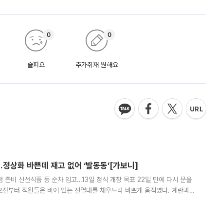
0
0
슬퍼요
추가취재 원해요
…정상화 바쁜데 재고 없어 ‘발동동’[가보니]
준비 신선식품 등 순차 입고…13일 정식 개장 목표 22일 만에 다시 문을
오전부터 직원들은 비어 있는 진열대를 채우느라 바쁘게 움직였다. 계란과
리를 잡기 시작했지만, 매장 곳곳엔 여전히 텅 빈 매대가 먼저 눈에 들어왔