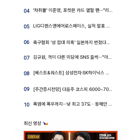
'차쥐뿔' 이준영, 포켓몬 카드 열혈 팬⋯"리셀러 처단할 것"
04
LIG디펜스앤에어로스페이스, 실적 발표 후 급락→반등⋯증권가 “28년까지 튼튼”
05
06
축구협회 '성 접대 의혹' 일본까지 번졌다…日 심판 실명 공개
김규원, 격이 다른 미담에 SNS 들썩⋯"아이 속옷 빨고 졸업식도 참석"
07
[베스트&워스트] 삼성전자·SK하이닉스 밀린 한 주…상상인증권은 85% 급등
08
09
[주간증시전망] 다음주 코스피 6000~7000⋯“外人 수급은 정책이 변수”
폭염에 폭우까지⋯낮 최고 37도ㆍ동해안 강한 비 [날씨]
10
최신 영상