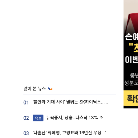
많이 본 뉴스
'불안과 기대 사이' 널뛰는 SK하이닉스…증권가 "HBM4·LTA 기반 펀터멘털 견고"
01
뉴욕증시, 상승...나스닥 1.3% ↑
02
속보
'나혼산' 류혜영, 고경표와 16년산 우정…"자취방서 부모님과 마주쳐"
03