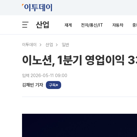
산업
재계
전자/통신/IT
자동차
중
이투데이
산업
일반
이노션, 1분기 영업이익 3
입력 2026-05-11 09:00
김채빈 기자
구독