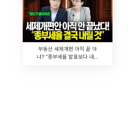
부동산 세제개편 아직 끝 아
냐? "종부세율 발표보다 내릴
것" 장기거주·양도세 전망 I 집
땅지성 I 김인만, 진미윤