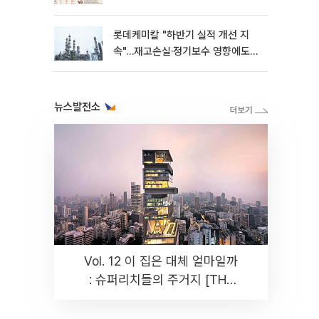
롯데케미칼 "하반기 실적 개선 지
속"…재고손실·정기보수 영향에도
흑자 유지
뉴스발전소
Vol. 12 이 집은 대체 얼마일까
: 슈퍼리치들의 주거지 [THE
RARE]