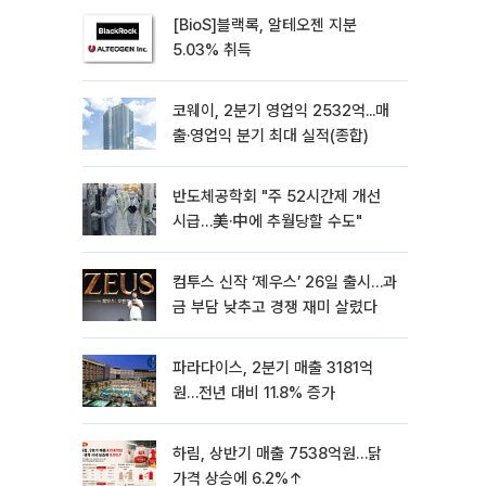
[BioS]블랙록, 알테오젠 지분
5.03% 취득
코웨이, 2분기 영업익 2532억...매
출·영업익 분기 최대 실적(종합)
반도체공학회 "주 52시간제 개선
시급…美·中에 추월당할 수도"
컴투스 신작 ‘제우스’ 26일 출시…과
금 부담 낮추고 경쟁 재미 살렸다
파라다이스, 2분기 매출 3181억
원…전년 대비 11.8% 증가
하림, 상반기 매출 7538억원…닭
가격 상승에 6.2%↑