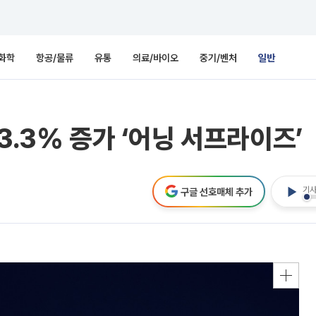
화학
항공/물류
유통
의료/바이오
중기/벤처
일반
3.3% 증가 ‘어닝 서프라이즈’
기사
구글 선호매체 추가