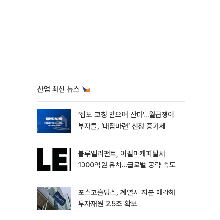
산업 최신 뉴스
‘집도 코칭 받으며 산다’…월급쟁이
부자들, ‘내집마련’ 신청 증가세
블루엘리펀트, 어펄마캐피탈서
1000억원 유치…글로벌 공략 속도
포스코홀딩스, 계열사 지분 매각해
투자재원 2.5조 확보