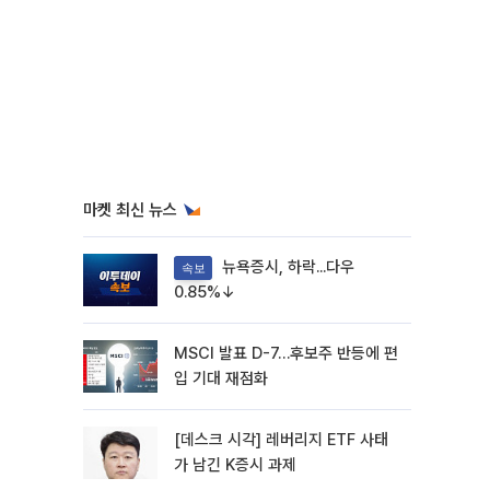
마켓 최신 뉴스
뉴욕증시, 하락...다우
속보
0.85%↓
MSCI 발표 D-7…후보주 반등에 편
입 기대 재점화
[데스크 시각] 레버리지 ETF 사태
가 남긴 K증시 과제