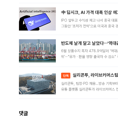
인프라 확충 계획을 내년도 예산안에 반
中 딥시크, AI 가격 대폭 인상 
IPO 앞두고 수익성 제고 나서 중국 대표
그동안 ‘초저가 전략’으로 미국과 중국
가된다. 블룸버그통신에 따르면 딥시크는
반도체 날개 달고 날았다⋯'역대급
6월 상품수지 흑자 478.9억달러 '역대
위'⋯"유가ㆍ환율 영향 출국자 수 감소" 
급 수출 호조가 매달 이어지면서 6월 
대 기
실리콘투, 라이브커머스팀 
단독
실리콘투, 팀장·PD 채용…방송 기획부
유통 플랫폼 실리콘투가 라이브커머스 전
나섰다. 국내 화장품을 해외 유통망에 공
댓글