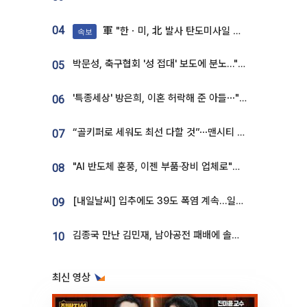
04
軍 "한ㆍ미, 北 발사 탄도미사일 제원 정밀분석 중"
속보
박문성, 축구협회 '성 접대' 보도에 분노…"다 말아먹으려고 작정했나"
05
'특종세상' 방은희, 이혼 허락해 준 아들⋯"너무 잘 커줬다" 오열
06
“골키퍼로 세워도 최선 다할 것”⋯맨시티 누네스, 주전 경쟁 각오 [인터뷰]
07
"AI 반도체 훈풍, 이젠 부품·장비 업체로"⋯증권가 HBM 수혜주 조명
08
[내일날씨] 입추에도 39도 폭염 계속…일부 지역 소나기
09
김종국 만난 김민재, 남아공전 패배에 솔직한 속내⋯"선수들도 못하긴 했다"
10
최신 영상