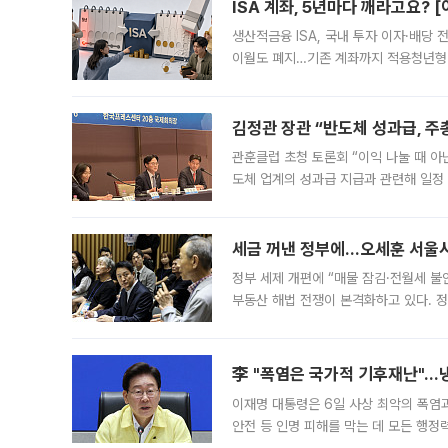
ISA 계좌, 5년마다 깨라고요? 
생산적금융 ISA, 국내 투자 이자·배당
이월도 폐지…기존 계좌까지 적용청년형 
는 5년마다 계좌를 해지하라는 건가요?”
편을
김정관 장관 “반도체 성과급, 
관훈클럽 초청 토론회 “이익 나눌 때 아
도체 업계의 성과급 지급과 관련해 일정
최근 상법·자본시장법 개정으로 기업 지
세금 꺼낸 정부에…오세훈 서울시장
정부 세제 개편에 “매물 잠김·전월세 불
부동산 해법 전쟁이 본격화하고 있다. 
드를 꺼내자 서울시는 전·월세 부담만 
李 "폭염은 국가적 기후재난"…냉
이재명 대통령은 6일 사상 최악의 폭염
안전 등 인명 피해를 막는 데 모든 행