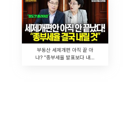
부동산 세제개편 아직 끝 아
냐? "종부세율 발표보다 내릴
것" 장기거주·양도세 전망 I 집
땅지성 I 김인만, 진미윤