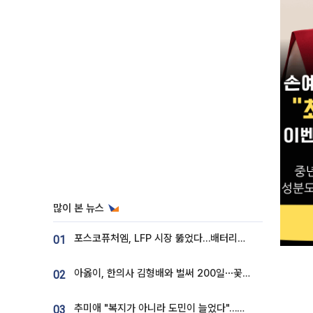
많이 본 뉴스
포스코퓨처엠, LFP 시장 뚫었다…배터리사와 대규모 장기 공급 합의
01
아옳이, 한의사 김형배와 벌써 200일⋯꽃다발 들고 "프러포즈 아냐"
02
추미애 "복지가 아니라 도민이 늘었다"…재정난 책임론 정면돌파
03