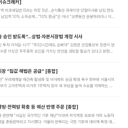
[이슈크래커]
 전액 비과세일반 ISA는 최장 5년…손익통산·과세이연 단절미사용 납입 한도
납입액 10% 소득공제…“10% 환급”은 아냐 “오랫동안 운용하라더니 이제
 ‘만능 절세 통장’으로 불리는 개인종합자산관리계좌(ISA)가 두 갈래로 개
주총 승인 받도록”…상법·자본시장법 개정 시사
닌 투자 이어갈 시기” “주52시간제도 손봐야” 김정관 산업통상부 장관이 반
 수준 이상은 주주총회 승인을 거치는 방안을 검토할 필요가 있다고 밝혔다.
배구조와 주주권 강화 논의가 이어지는 가운데, 핵심 연구인력에 대한
 “집값 해법은 공급” [종합]
안” 우려재개발·재건축 활성화 및 비아파트 공급 확대 촉구 정부와 서울시의
정부가 고가주택과 비거주 1주택자 등의 세 부담을 높여 수요를 억제하는 카
키울 것이라며 세금이 아닌 공급이 근본적인 처방이라고 전면 반박했다.
방·전력망 확충 등 예산 반영 주문 [종합]
과 관련해 "사실상 국가적인 기후 재난"이라며 취약계층 보호와 야외 노동자
정력을 총동원하라고 지시했다. 아울러 반복되는 극한 기후에 대비해 폭염 대응