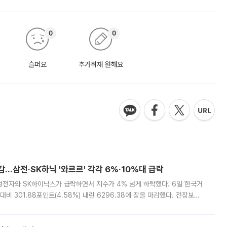
0
0
슬퍼요
추가취재 원해요
감…삼전·SK하닉 '와르르' 각각 6%·10%대 급락
삼성전자와 SK하이닉스가 급락하면서 지수가 4% 넘게 하락했다. 6일 한국거
비 301.88포인트(4.58%) 내린 6296.38에 장을 마감했다. 전장보다
스피는 장중 한때 6550.94까지 오르기도 했으나 6238.32까지 밀리기도 했