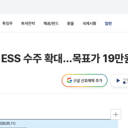
특징주
투자전략
채권/펀드
환율
국제시황
일반
 ESS 수주 확대…목표가 19만
기사
구글 선호매체 추가