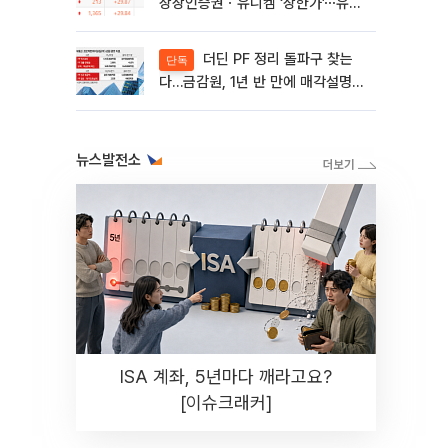
상상인증권ㆍ유니켐 ‘상한가’⋯유증
제동 걸린 SK디앤디↑
더딘 PF 정리 돌파구 찾는
단독
다…금감원, 1년 반 만에 매각설명회
재개
뉴스발전소
ISA 계좌, 5년마다 깨라고요?
[이슈크래커]