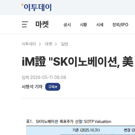
마켓
공시
시황
시세
장외/IPO
이투데이
마켓
일반
iM證 "SK이노베이션, 美
입력 2026-05-11 08:08
서청석 기자
구독