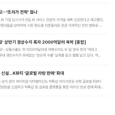
영하는 방안도 검토하라고 주문했다. 이 대통령은 이날 폭염·가뭄 대
예고⋯‘초저가 전략’ 접나
 AI 기업 딥시크가 6일 AI 서비스 전반의 가격을 대폭 인상한다고 예고했다.
 경쟁사들을 압박하며 시장 판도를 뒤흔들어온 만큼 이례적인 전략 변화로 평
 이날 공지를 통해 구체적인 인상 폭은 공개하지 않았지만 상당한 수
' 상반기 경상수지 흑자 2000억달러 육박 [종합]
급'⋯상품수출도 첫 1000억달러대 여행수지도 두 달 연속 흑자 '역대 2
국내 경상수지가 유례없는 '반도체 수출' 날개를 달고 훨훨 날고 있다. 역대
경상수지 뿐 아니라 상반기 경상수지 흑자도 2000억달러에 근접하며 사상 최
신설…K뷰티 ‘글로벌 라방 판매’ 확대
터 손익 관리 에이피알·닥터멜락신도 틱톡샵 라이브방송 강화 글로벌 K뷰티
담팀을 신설하고 틱톡샵 등 글로벌 플랫폼을 통한 라이브 방송 판매 확대에
급하는 데서 한발 더 나아가 방송 기획과 상품 구성, 출연자 섭외, 손익