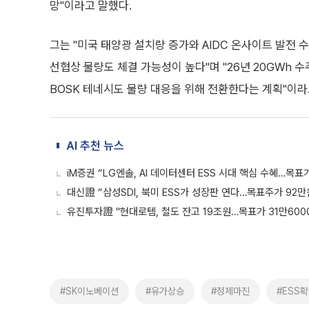
망"이라고 말했다.
그는 "미국 태양광 설치량 증가와 AIDC 온사이트 발전 수
선협상 물량도 체결 가능성이 높다"며 "26년 20GWh 
BOSK 테네시도 물량 대응을 위해 전환한다는 계획"이라
AI 추천 뉴스
iM증권 “LG엔솔, AI 데이터센터 ESS 시대 핵심 수혜…목표가
대신證 “삼성SDI, 북미 ESS가 성장판 연다…목표주가 92만
유진투자證 "현대로템, 철도 잔고 19조원…목표가 31만600
#SK이노베이션
#유가상승
#정제마진
#ESS