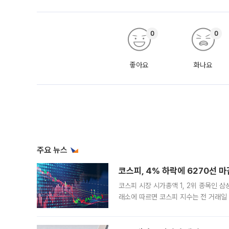
0
0
좋아요
화나요
주요 뉴스
코스피, 4% 하락에 6270선 마
코스피 시장 시가총액 1, 2위 종목인 
래소에 따르면 코스피 지수는 전 거래일 대
1.81% 내린 6478.75에 출발한 코
다. 이날 오전