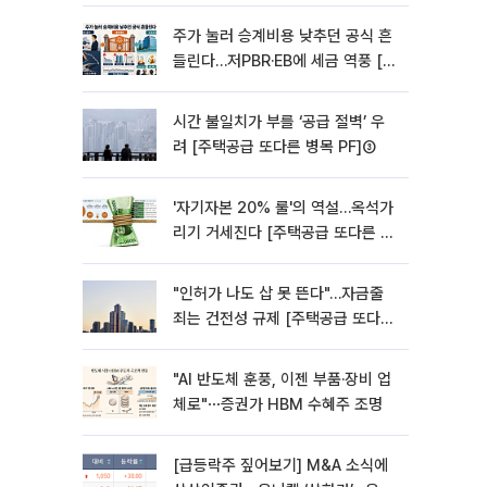
주가 눌러 승계비용 낮추던 공식 흔
들린다…저PBR·EB에 세금 역풍 [기
업승계 대전환]
시간 불일치가 부를 ‘공급 절벽’ 우
려 [주택공급 또다른 병목 PF]③
'자기자본 20% 룰'의 역설…옥석가
리기 거세진다 [주택공급 또다른 병
목 PF] ②
"인허가 나도 삽 못 뜬다"…자금줄
죄는 건전성 규제 [주택공급 또다른
병목 PF]①
"AI 반도체 훈풍, 이젠 부품·장비 업
체로"⋯증권가 HBM 수혜주 조명
[급등락주 짚어보기] M&A 소식에