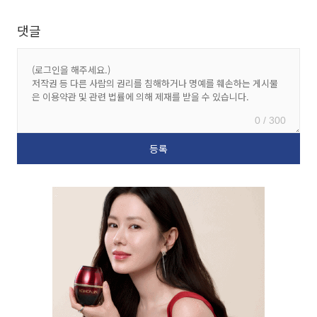
댓글
0 / 300