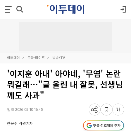
이투데이
문화·라이프
방송/TV
'이지훈 아내' 아야네, '무염' 논란
뭐길래⋯"글 올린 내 잘못, 선생님
께도 사과"
입력 2026-05-10 16:45
한은수 객원기자
구글 선호매체 추가