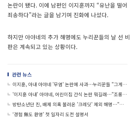
논란이 됐다. 이에 남편인 이지훈까지 “유난을 떨어
죄송하다”라는 글을 남기며 진화에 나섰다.
하지만 아야네의 추가 해명에도 누리꾼들의 날 선 비
판은 계속되고 있는 상황이다.
관련 뉴스
이지훈, 아내 아야네 '무염' 논란에 사과⋯누리꾼들 "그게 문제가 아닌데"
'이지훈 아내' 아야네, 어린이집 간식 논란 뭐길래⋯"조롱 대상 돼 속상"
방탄소년단 진, 배제 의혹 불러온 '크레딧' 제외 해명⋯"당시 최선의 선택"
‘경험 無도 환영’ 첫 일자리 도전 설명서