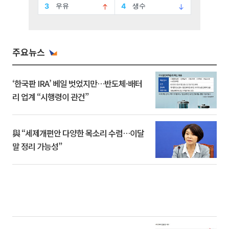
주요뉴스
‘한국판 IRA’ 베일 벗었지만…반도체·배터
리 업계 “시행령이 관건”
與 “세제개편안 다양한 목소리 수렴…이달
말 정리 가능성”