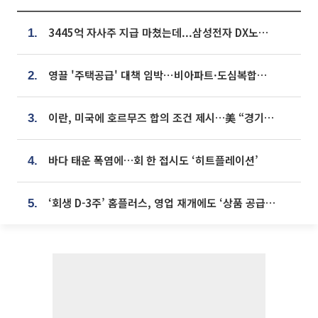
3445억 자사주 지급 마쳤는데...삼성전자 DX노조, 뒤늦은 '떼쓰기 집회'
1.
영끌 '주택공급' 대책 임박⋯비아파트·도심복합까지 총동원
2.
이란, 미국에 호르무즈 합의 조건 제시…美 “경기 아직 안 끝나” [종합]
3.
바다 태운 폭염에…회 한 접시도 ‘히트플레이션’
4.
‘회생 D-3주’ 홈플러스, 영업 재개에도 ‘상품 공급망’ 복구가 생존 관건
5.