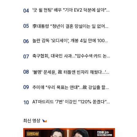
'굿 윌 헌팅' 배우 "기아 EV2 덕분에 살아"…교통사고 후 안전성 극찬
04
05
李대통령 “청년이 결혼 망설이는 일 없어야...제도상 불이익 조사”
놀란 감독 '오디세이', 개봉 4일 만에 100만 돌파⋯'왕사남' 보다 빠르다
06
축구협회, 대국민 사과…"압수수색·카드 논란 사죄, 강도 높은 쇄신"
07
08
'불명' 문세윤, 故 터틀맨 빈자리 채웠다…'거북이' 눈물의 최종 우승
09
추미애 "우리 목표는 연대"…故 강일출 할머니 흉상 제막
AT마드리드 ‘7번’ 이강인 “120% 쏟겠다”⋯시메오네 감독 “필요한 선수”
10
최신 영상