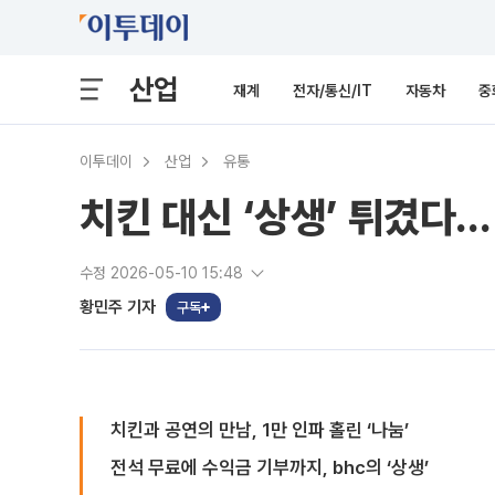
산업
재계
전자/통신/IT
자동차
중
이투데이
산업
유통
치킨 대신 ‘상생’ 튀겼다..
수정 2026-05-10 15:48
황민주 기자
구독
치킨과 공연의 만남, 1만 인파 홀린 ‘나눔’
전석 무료에 수익금 기부까지, bhc의 ‘상생’