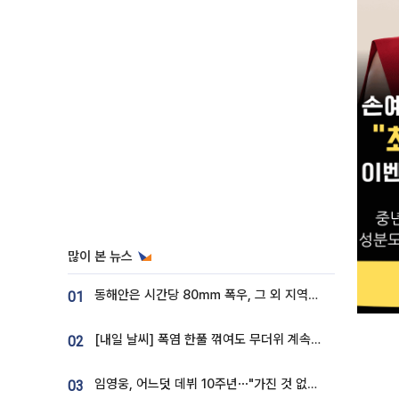
많이 본 뉴스
동해안은 시간당 80㎜ 폭우, 그 외 지역은 폭염…‘극과 극 날씨’
01
[내일 날씨] 폭염 한풀 꺾여도 무더위 계속⋯동해안 이틀 연속 비
02
임영웅, 어느덧 데뷔 10주년⋯"가진 것 없던 시절, 내 앞엔 20명의 팬뿐"
03