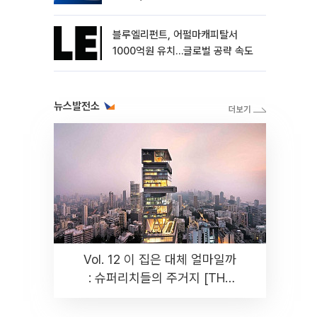
블루엘리펀트, 어펄마캐피탈서
1000억원 유치…글로벌 공략 속도
뉴스발전소
Vol. 12 이 집은 대체 얼마일까
: 슈퍼리치들의 주거지 [THE
RARE]