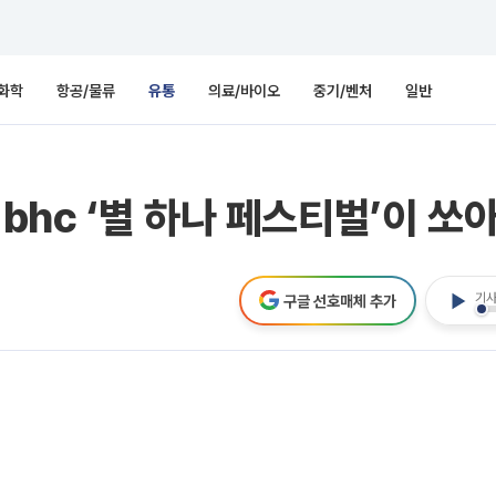
화학
항공/물류
유통
의료/바이오
중기/벤처
일반
. bhc ‘별 하나 페스티벌’이 쏘
기사
구글 선호매체 추가