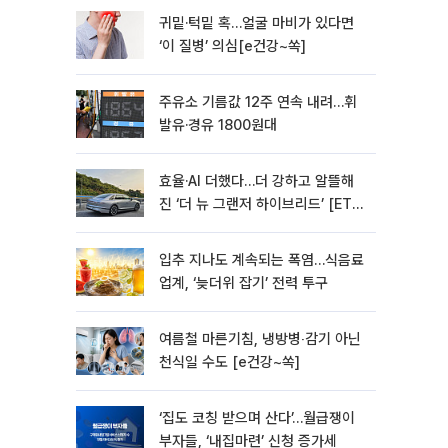
귀밑·턱밑 혹…얼굴 마비가 있다면
‘이 질병’ 의심[e건강~쏙]
주유소 기름값 12주 연속 내려…휘
발유·경유 1800원대
효율·AI 더했다…더 강하고 알뜰해
진 ‘더 뉴 그랜저 하이브리드’ [ET의
모빌리티]
입추 지나도 계속되는 폭염…식음료
업계, ‘늦더위 잡기’ 전력 투구
여름철 마른기침, 냉방병‧감기 아닌
천식일 수도 [e건강~쏙]
‘집도 코칭 받으며 산다’…월급쟁이
부자들, ‘내집마련’ 신청 증가세