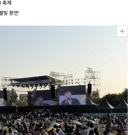
G 축제
별빛 향연’