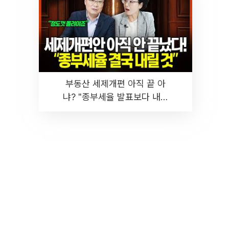
부동산 세제개편 아직 끝 아
냐? "종부세율 발표보다 내릴
것" 장기거주·양도세 전망 I 집
땅지성 I 김인만, 진미윤