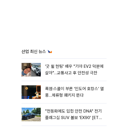
산업 최신 뉴스
'굿 윌 헌팅' 배우 "기아 EV2 덕분에
살아"…교통사고 후 안전성 극찬
폭염·스콜이 부른 ‘인도어 호캉스’ 열
풍…체류형 패키지 뜬다
"전동화에도 입힌 안전 DNA" 전기
플래그십 SUV 볼보 'EX90' [ET의
모빌리티]