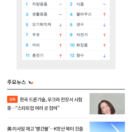
주요뉴스
한국 드론기술, 우크라 전장서 시험
단독
중…“스타트업 여러 곳 참여”
美 미사일 재고 ‘빨간불’…K방산 북미 진출