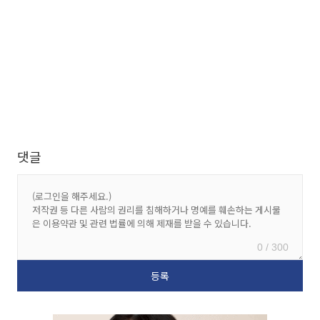
댓글
0 / 300