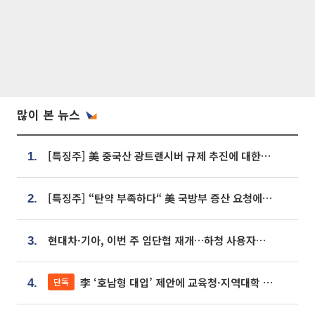
많이 본 뉴스
[특징주] 美 중국산 광트랜시버 규제 추진에 대한광통신 등 광통신株 강세
1.
[특징주] “탄약 부족하다“ 美 국방부 증산 요청에⋯국내 방산주 급등세
2.
현대차·기아, 이번 주 임단협 재개…하청 사용자성 재심도 ‘변수’
3.
李 ‘호남형 대입’ 제안에 교육청·지역대학 서·논술형 입시 연계 '착수'
단독
4.