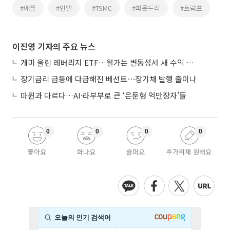
#애플
#인텔
#TSMC
#파운드리
#트럼프
이진영 기자의 주요 뉴스
개미 울린 레버리지 ETF…월가는 변동성서 새 수익 기회
장기금리 급등에 다급해진 베선트⋯장기채 발행 줄이나
마윈과 다르다…AI·라부부로 큰 ‘은둔형 억만장자’들
0
0
0
0
좋아요
화나요
슬퍼요
추가취재 원해요