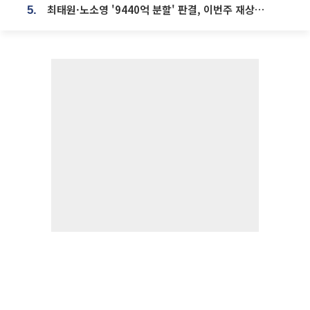
최태원·노소영 '9440억 분할' 판결, 이번주 재상고 여부 주목
5.