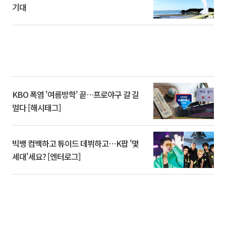
기대
KBO 폭염 '여름방학' 끝…프로야구 갈 길
멀다 [해시태그]
빅뱅 컴백하고 튜이드 데뷔하고⋯K팝 '몇
세대'세요? [엔터로그]