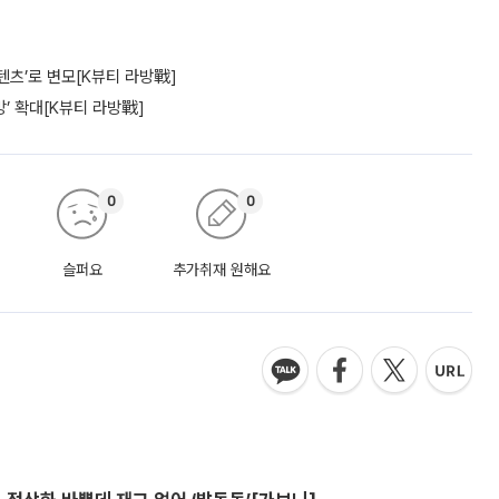
텐츠’로 변모[K뷰티 라방戰]
’ 확대[K뷰티 라방戰]
0
0
슬퍼요
추가취재 원해요