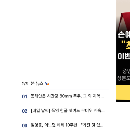
많이 본 뉴스
동해안은 시간당 80㎜ 폭우, 그 외 지역은 폭염…‘극과 극 날씨’
01
[내일 날씨] 폭염 한풀 꺾여도 무더위 계속⋯동해안 이틀 연속 비
02
임영웅, 어느덧 데뷔 10주년⋯"가진 것 없던 시절, 내 앞엔 20명의 팬뿐"
03