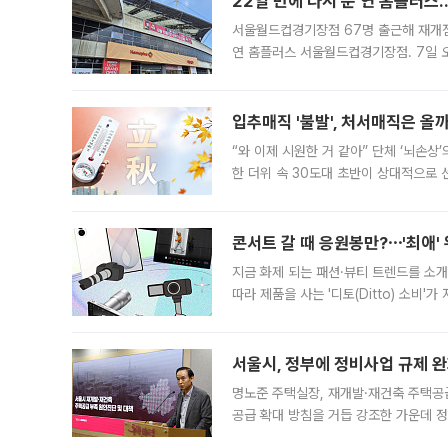
22일 만에 다시 문 연 홈플러스
서울월드컵경기장점 67명 출근해 재개점 
연 홈플러스 서울월드컵경기장점. 7일 
우유, 과일 같은 신선식품이 차근차근 자
입추매직 '불발', 처서매직은 올
“와 이제 시원한 거 같아” 단체 ‘뇌손상
한 더위 속 30도대 초반이 상대적으로
지역에 있었습니다. 7월 말에는 서풍과
콘서트 갈 때 응원봉만?⋯'최애'
지금 화제 되는 패션·뷰티 트렌드를 소개
따라 제품을 사는 '디토(Ditto) 소비
어디일까요? 아이돌 콘서트 시작을 기다
서울시, 정부에 정비사업 규제 완화
명노준 주택실장, 재개발·재건축 주택공
공급 확대 방침을 거듭 강조한 가운데 정
면 반박하고 나섰다. 명노준 서울시 주택