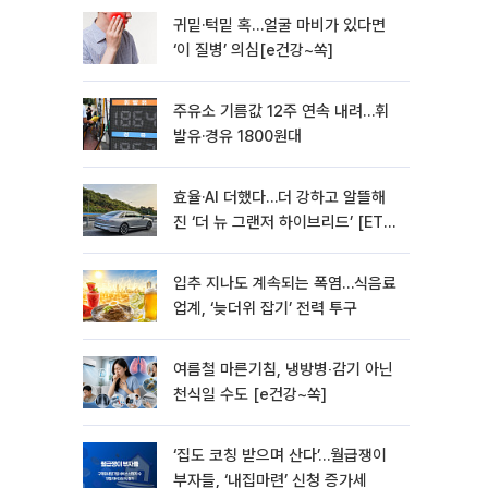
귀밑·턱밑 혹…얼굴 마비가 있다면
‘이 질병’ 의심[e건강~쏙]
주유소 기름값 12주 연속 내려…휘
발유·경유 1800원대
효율·AI 더했다…더 강하고 알뜰해
진 ‘더 뉴 그랜저 하이브리드’ [ET의
모빌리티]
입추 지나도 계속되는 폭염…식음료
업계, ‘늦더위 잡기’ 전력 투구
여름철 마른기침, 냉방병‧감기 아닌
천식일 수도 [e건강~쏙]
‘집도 코칭 받으며 산다’…월급쟁이
부자들, ‘내집마련’ 신청 증가세