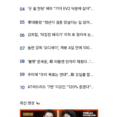
'굿 윌 헌팅' 배우 "기아 EV2 덕분에 살아"…교통사고 후 안전성 극찬
04
05
李대통령 “청년이 결혼 망설이는 일 없어야...제도상 불이익 조사”
김희철, '뒤집힌 태극기' 지적 후 정치색 논란…"좌우 떠나 우리나라 국기"
06
놀란 감독 '오디세이', 개봉 4일 만에 100만 돌파⋯'왕사남' 보다 빠르다
07
08
'불명' 문세윤, 故 터틀맨 빈자리 채웠다…'거북이' 눈물의 최종 우승
09
추미애 "우리 목표는 연대"…故 강일출 할머니 흉상 제막
AT마드리드 ‘7번’ 이강인 “120% 쏟겠다”⋯시메오네 감독 “필요한 선수”
10
최신 영상