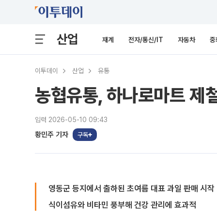
산업
재계
전자/통신/IT
자동차
중
이투데이
산업
유통
농협유통, 하나로마트 제철
입력 2026-05-10 09:43
황민주 기자
구독
영동군 등지에서 출하된 초여름 대표 과일 판매 시작
식이섬유와 비타민 풍부해 건강 관리에 효과적