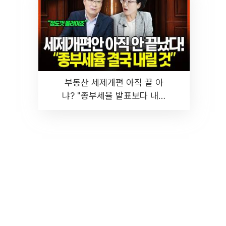
부동산 세제개편 아직 끝 아
냐? "종부세율 발표보다 내릴
것" 장기거주·양도세 전망 I 집
땅지성 I 김인만, 진미윤