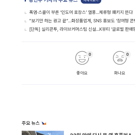
황민주 기자의 주요 뉴스
자세히보기
폭염·스콜이 부른 ‘인도어 호캉스’ 열풍…체류형 패키지 뜬다
“보기만 하는 광고 끝“…화장품업계, SNS 홍보도 ‘참여형 콘
[단독] 실리콘투, 라이브커머스팀 신설…K뷰티 ‘글로벌 판매망
0
0
좋아요
화나요
주요 뉴스