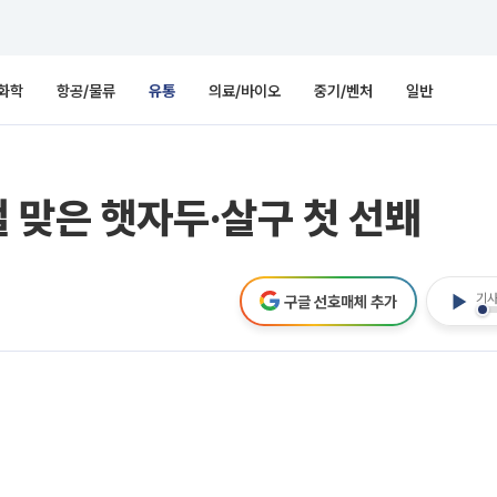
화학
항공/물류
유통
의료/바이오
중기/벤처
일반
 맞은 햇자두·살구 첫 선봬
기사
구글 선호매체 추가