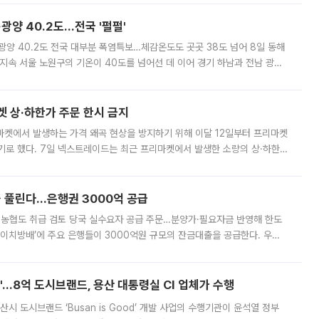
·광양 40.2도…전국 '펄펄'
·광양 40.2도 전국 대부분 폭염특보…체감온도도 곳곳 38도 넘어 8일 동해
지속 서울 노원구의 기온이 40도를 넘어선 데 이어 경기 하남과 전남 광양
. 전국 대부분 지역에 폭염특보가 내려진 가운데 곳곳에서 39~40도 안팎
켓 상·하한가 주문 한시 금지
마켓에서 발생하는 가격 왜곡 현상을 방지하기 위해 이달 12일부터 프리마켓
기로 했다. 7일 넥스트레이드는 최근 프리마켓에서 발생한 소량의 상·하한
, 주문 오류로 인한 가격 급등락을 최소화하기 위한 비상 대응방안을 발표
 풀린다…은행권 3000억 공급
리·농협도 취급 검토 당국 실수요자 공급 주문…분양가·필요자금 반영해 한도
에이치방배’에 주요 은행들이 3000억원 규모의 잔금대출을 공급한다. 우리
하고 있어 향후 공급 규모가 늘어날 전망이다. 7일 금융권에 따르면 KB국
od'…8억 도시브랜드, 용산 대통령실 CI 업체가 수행
시 도시브랜드 ‘Busan is Good’ 개발 사업의 수행기관이 윤석열 정부