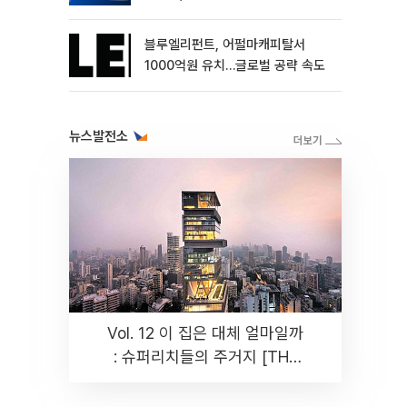
블루엘리펀트, 어펄마캐피탈서
1000억원 유치…글로벌 공략 속도
뉴스발전소
Vol. 12 이 집은 대체 얼마일까
: 슈퍼리치들의 주거지 [THE
RARE]