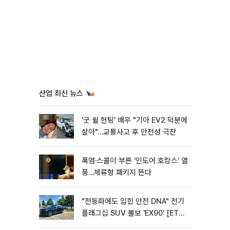
산업 최신 뉴스
'굿 윌 헌팅' 배우 "기아 EV2 덕분에
살아"…교통사고 후 안전성 극찬
폭염·스콜이 부른 ‘인도어 호캉스’ 열
풍…체류형 패키지 뜬다
"전동화에도 입힌 안전 DNA" 전기
플래그십 SUV 볼보 'EX90' [ET의
모빌리티]