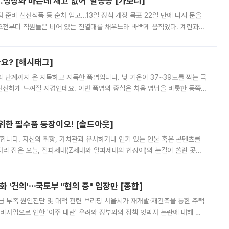
…정상화 바쁜데 재고 없어 ‘발동동’[가보니]
준비 신선식품 등 순차 입고…13일 정식 개장 목표 22일 만에 다시 문을
오전부터 직원들은 비어 있는 진열대를 채우느라 바쁘게 움직였다. 계란과
리를 잡기 시작했지만, 매장 곳곳엔 여전히 텅 빈 매대가 먼저 눈에 들어왔
까요? [해시태그]
’의 단계까지 온 지독하고 지독한 폭염입니다. 낮 기온이 37~39도를 찍는 극
 선선하게 느껴질 지경인데요. 이번 폭염의 중심은 처음 영남을 비롯한 동쪽
 북서풍이 산맥을 넘어 영남 쪽으로 내려오면서 뜨겁고 건조해졌는데요.
 위한 필수품 등장이오! [솔드아웃]
합니다. 자신의 취향, 가치관과 유사하거나 인기 있는 인물 혹은 콘텐츠를
'가 자리 잡은 오늘, 잘파세대(Z세대와 알파세대의 합성어)의 눈길이 쏠린 곳은
리는 공연장. 응원봉만큼이나 눈에 띄는 게 있습니다. 공연이 시작되기
 '건의'⋯국토부 "협의 중" 입장만 [종합]
급 부족 원인진단 및 대책 관련 브리핑 서울시가 재개발·재건축을 통한 주택
비사업으로 인한 '이주 대란' 우려와 정부와의 정책 엇박자 논란에 대해 정
실장은 2031년까지 31만 가구 착공 목표에 차질이 없다는 입장이나,