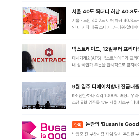
서울 40도 찍더니 하남 40.8도
서울ㆍ노원 40.2도 이어 하남 40.8도
안 비 시작·내륙 소나기…무더위·열대야 
에서도 40도를 웃도는 기온이 관측됐다
의 극심한
넥스트레이드, 12일부터 프리마
대체거래소(ATS) 넥스트레이드가 프리
내 상·하한가 주문을 한시적으로 금지하
가 체결 사례와 관련해 설명자료를 내고
9월 입주 디에이치방배 잔금대출
KB·신한·하나 각각 1000억 배정…우
조정 9월 입주를 앞둔 서울 서초구 ‘디
은행과 NH농협은행도 대출 취급을 검토
민은행
논란의 'Busan is Go
단독
박형준 전 부산시장 재임 당시 추진된 부산