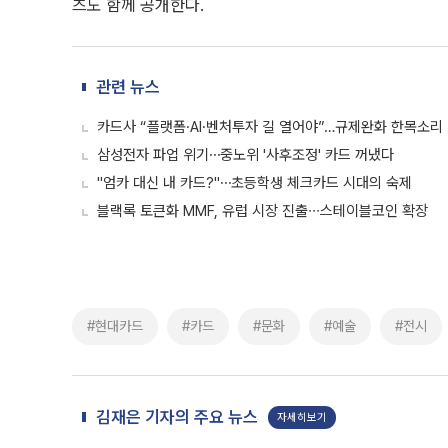
츠도 함께 공개한다.
관련 뉴스
카드사 “플랫폼·AI·벤처투자 길 열어야”…규제완화 한목소리
삼성전자 파업 위기⋯중노위 '사후조정' 카드 꺼냈다
"엄카 대신 내 카드?"⋯초등학생 체크카드 시대의 숙제
블랙록 토큰화 MMF, 유럽 시장 진출∙∙∙스테이블코인 확장
#현대카드
#카드
#문화
#예술
#전시
김재은 기자의 주요 뉴스
자세히보기