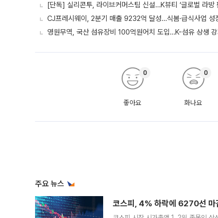
[단독] 실리콘투, 라이브커머스팀 신설…K뷰티 ‘글로벌 라방 
CJ프레시웨이, 2분기 매출 9232억 달성…식봄·급식사업 성
영원무역, 국산 섬유장비 100억원어치 도입…K-섬유 상생 
0
0
좋아요
화나요
주요 뉴스
코스피, 4% 하락에 6270선 마
코스피 시장 시가총액 1, 2위 종목인 