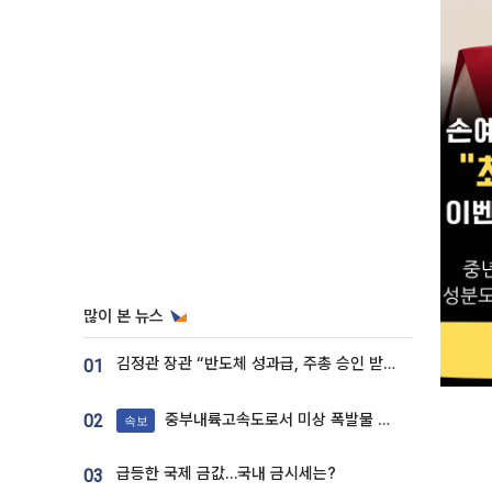
많이 본 뉴스
김정관 장관 “반도체 성과급, 주총 승인 받도록”…상법·자본시장법 개정 시사
01
중부내륙고속도로서 미상 폭발물 발견
02
속보
급등한 국제 금값…국내 금시세는?
03