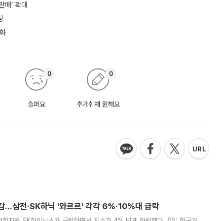
판매’ 확대
장
강화
0
0
슬퍼요
추가취재 원해요
감…삼전·SK하닉 '와르르' 각각 6%·10%대 급락
삼성전자와 SK하이닉스가 급락하면서 지수가 4% 넘게 하락했다. 6일 한국거