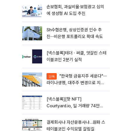
손보협회, 과실비율·보험광고 심의
에 생성형 AI 도입 추진
Sh수협은행, 상상인증권 인수 추
진⋯비은행 포트폴리오 확대 속도
[넥스블록]테더ㆍ써클, 엇갈린 스테
이블코인 2분기 실적
"한국형 금융지주 세운다"⋯
단독
라이나생명, 대주주 변경으로 지주
사 전환 첫발
[넥스블록][핫 NFT]
Courtyard.io, 일 거래량 74만
5040달러… 바닥가 5달러
결제회사냐 자산운용사냐…원화 스
테이블코인 수익모델 갈림길