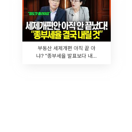
부동산 세제개편 아직 끝 아
냐? "종부세율 발표보다 내릴
것" 장기거주·양도세 전망 I 집
땅지성 I 김인만, 진미윤