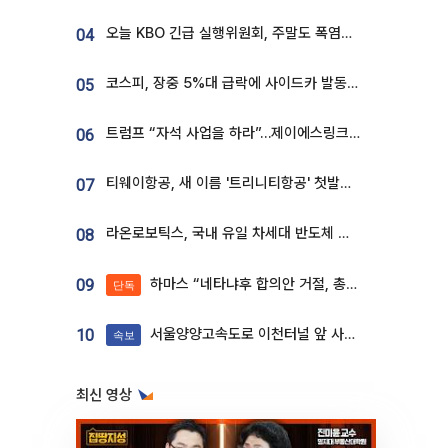
오늘 KBO 긴급 실행위원회, 주말도 폭염취소 될까
04
코스피, 장중 5%대 급락에 사이드카 발동…삼성·SK 동반 폭락
05
트럼프 “자석 사업을 하라”…제이에스링크, 비중국 영구자석 공급망 구축 속도
06
티웨이항공, 새 이름 '트리니티항공' 첫발…SSC 전략 본격화
07
라온로보틱스, 국내 유일 차세대 반도체 공정 로봇 개발 ‘고객사 테스트 진행’
08
하마스 “네타냐후 합의안 거절, 총선 앞두고 시간 끌기”
09
단독
서울양양고속도로 이천터널 앞 사고 발생
10
속보
최신 영상