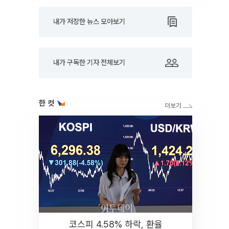
내가 저장한 뉴스 모아보기
내가 구독한 기자 전체보기
한 컷
코스피 4.58% 하락, 환율