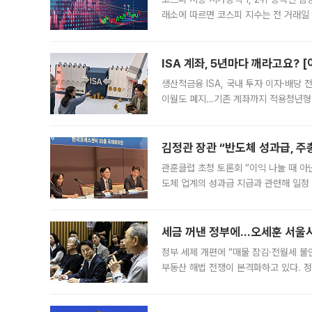
래소에 따르면 코스피 지수는 전 거래일 대
1.81% 내린 6478.75에 출발한 코
다. 이날 오전
ISA 계좌, 5년마다 깨라고요? 
생산적금융 ISA, 국내 투자 이자·배당
이월도 폐지…기존 계좌까지 적용청년형 
는 5년마다 계좌를 해지하라는 건가요?”
편을
김정관 장관 “반도체 성과급, 
관훈클럽 초청 토론회 “이익 나눌 때 아
도체 업계의 성과급 지급과 관련해 일정
최근 상법·자본시장법 개정으로 기업 지
세금 꺼낸 정부에…오세훈 서울시장
정부 세제 개편에 “매물 잠김·전월세 불
부동산 해법 전쟁이 본격화하고 있다. 
드를 꺼내자 서울시는 전·월세 부담만 