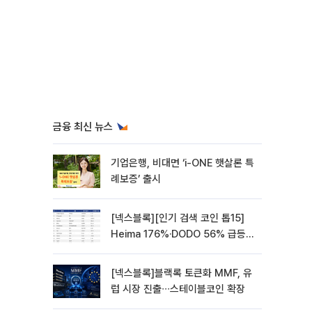
금융 최신 뉴스
기업은행, 비대면 ‘i-ONE 햇살론 특
례보증’ 출시
[넥스블록][인기 검색 코인 톱15]
Heima 176%·DODO 56% 급등…
대형주 속 고변동 알트 부각
[넥스블록]블랙록 토큰화 MMF, 유
럽 시장 진출∙∙∙스테이블코인 확장