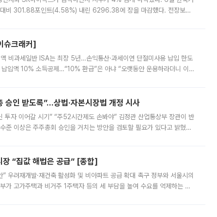
비 301.88포인트(4.58%) 내린 6296.38에 장을 마감했다. 전장보다
스피는 장중 한때 6550.94까지 오르기도 했으나 6238.32까지 밀리기도 했
[이슈크래커]
 전액 비과세일반 ISA는 최장 5년…손익통산·과세이연 단절미사용 납입 한도
납입액 10% 소득공제…“10% 환급”은 아냐 “오랫동안 운용하라더니 이제
 ‘만능 절세 통장’으로 불리는 개인종합자산관리계좌(ISA)가 두 갈래로 개
주총 승인 받도록”…상법·자본시장법 개정 시사
닌 투자 이어갈 시기” “주52시간제도 손봐야” 김정관 산업통상부 장관이 반
 수준 이상은 주주총회 승인을 거치는 방안을 검토할 필요가 있다고 밝혔다.
배구조와 주주권 강화 논의가 이어지는 가운데, 핵심 연구인력에 대한
 “집값 해법은 공급” [종합]
안” 우려재개발·재건축 활성화 및 비아파트 공급 확대 촉구 정부와 서울시의
정부가 고가주택과 비거주 1주택자 등의 세 부담을 높여 수요를 억제하는 카
키울 것이라며 세금이 아닌 공급이 근본적인 처방이라고 전면 반박했다.