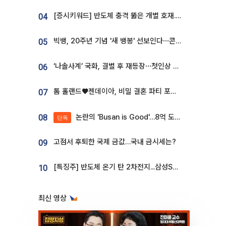
[증시키워드] 반도체 충격 뚫은 개별 호재...포스코퓨처엠·에코프로·한화솔루션 '눈길'
04
빅뱅, 20주년 기념 '새 뱅봉' 선보인다⋯콘서트 앞두고 팝업 개최
05
‘나솔사계’ 국화, 결별 후 재등장⋯첫인상 투표 휩쓸고 ‘인기녀’ 등극
06
톰 홀랜드♥젠데이아, 비밀 결혼 파티 포착⋯호텔 대관비만 9억
07
논란의 'Busan is Good'…8억 도시브랜드, 용산 대통령실 CI 업체가 수행
08
단독
고점서 후퇴한 국제 금값…국내 금시세는?
09
[특징주] 반도체 온기 탄 2차전지...삼성SDI, 장 초반 7% 넘게 껑충
10
최신 영상