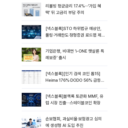
리볼빙 평균금리 17.4%⋯‘가입 혜
택’ 뒤 고금리 부담 주의
[넥스블록]STO 하위법규 예상안,
풀링·거래한도·정형증권 로드맵 제
시
기업은행, 비대면 ‘i-ONE 햇살론 특
례보증’ 출시
[넥스블록][인기 검색 코인 톱15]
Heima 176%·DODO 56% 급등…
대형주 속 고변동 알트 부각
[넥스블록]블랙록 토큰화 MMF, 유
럽 시장 진출∙∙∙스테이블코인 확장
손보협회, 과실비율·보험광고 심의
에 생성형 AI 도입 추진