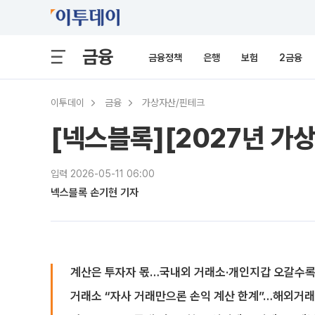
금융
금융정책
은행
보험
2금융
이투데이
금융
가상자산/핀테크
[넥스블록][2027년 가
입력 2026-05-11 06:00
넥스블록 손기현 기자
계산은 투자자 몫…국내외 거래소·개인지갑 오갈수록
거래소 “자사 거래만으론 손익 계산 한계”…해외거래