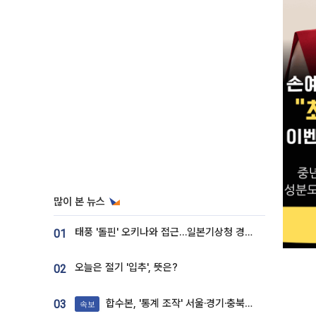
많이 본 뉴스
태풍 '돌핀' 오키나와 접근…일본기상청 경로 업데이트
01
오늘은 절기 '입추', 뜻은?
02
합수본, '통계 조작' 서울·경기·충북 선관위 등 추가 압수수색
03
속보