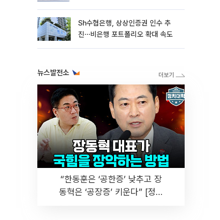
Sh수협은행, 상상인증권 인수 추
진⋯비은행 포트폴리오 확대 속도
뉴스발전소
“한동훈은 ‘공한증’ 낮추고 장
동혁은 ‘공장증’ 키운다” [정치
대학]