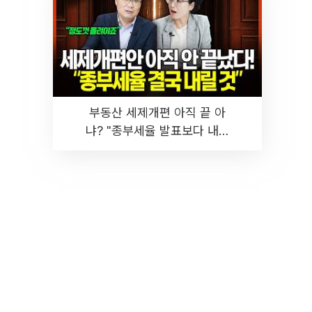
부동산 세제개편 아직 끝 아
냐? "종부세율 발표보다 내릴
것" 장기거주·양도세 전망 I 집
땅지성 I 김인만, 진미윤