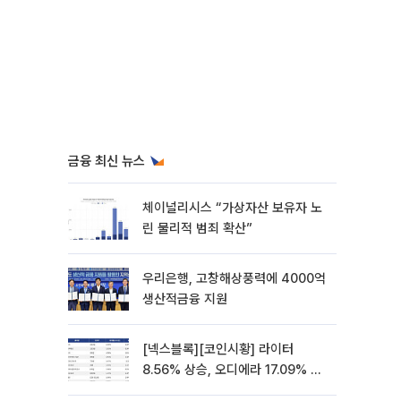
금융 최신 뉴스
체이널리시스 “가상자산 보유자 노
린 물리적 범죄 확산”
우리은행, 고창해상풍력에 4000억
생산적금융 지원
[넥스블록][코인시황] 라이터
8.56% 상승, 오디에라 17.09% 하
락