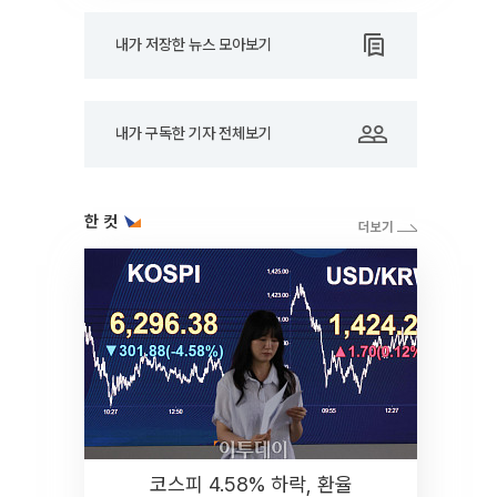
내가 저장한 뉴스 모아보기
내가 구독한 기자 전체보기
한 컷
코스피 4.58% 하락, 환율