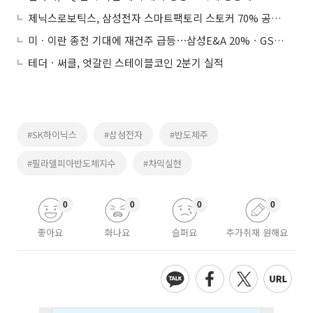
제닉스로보틱스, 삼성전자 스마트팩토리 스토커 70% 공급 기대감에 상승세
미ㆍ이란 종전 기대에 재건주 급등⋯삼성E&A 20%ㆍGS건설 9%↑
테더ㆍ써클, 엇갈린 스테이블코인 2분기 실적
#SK하이닉스
#삼성전자
#반도체주
#필라델피아반도체지수
#차익실현
0
0
0
0
좋아요
화나요
슬퍼요
추가취재 원해요