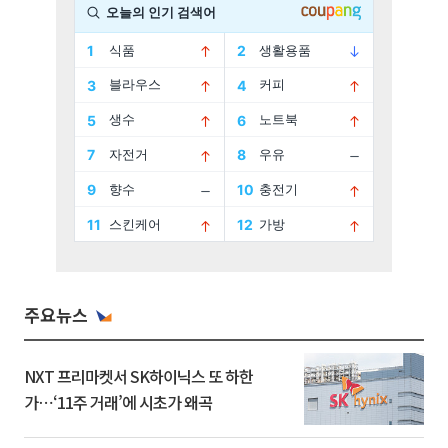
주요뉴스
NXT 프리마켓서 SK하이닉스 또 하한
가⋯‘11주 거래’에 시초가 왜곡