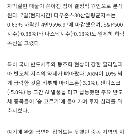
차익실현 매물이 쏟아진 점이 결정적 원인으로 분석
된다. 7일(현지시간) 다우존스30산업평균지수는
0.63% 하락한 4만9596.97에 마감했으며, S&P500
지수(-0.38%)와 나스닥지수(-0.13%)도 일제히 하락
곡선을 그렸다.
특히 국내 반도체주와 동조화 현상이 강한 필라델피
아 반도체 지수의 약세가 뼈아팠다. ARM이 10% 넘
게 급락한 것을 비롯해 마이크론(-3.0%), 샌디스크
(-5.0%) 등 그간 AI 열풍을 타고 급등했던 주요 반도
체 종목들이 '숨 고르기'에 들어가며 투자 심리를 위
축시켰다.
여기에 완화 국면에 접어드는 듯했던 중동 지역의 지