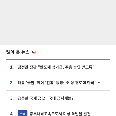
많이 본 뉴스
김정관 장관 “반도체 성과급, 주총 승인 받도록”…상법·자본시장법 개정 시사
1.
태풍 '돌핀' 이어 '찬홈' 등장…예상 경로에 한국 '한숨'
2.
급등한 국제 금값…국내 금시세는?
3.
중부내륙고속도로서 미상 폭발물 발견
속보
4.