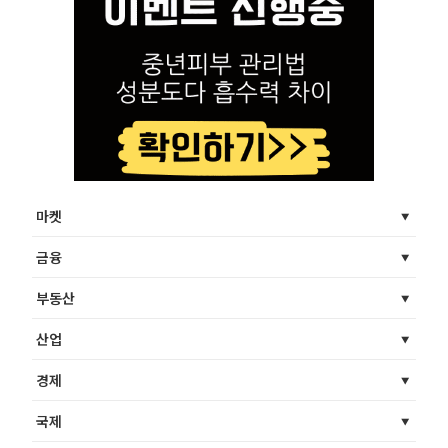
마켓
금융
부동산
산업
경제
국제