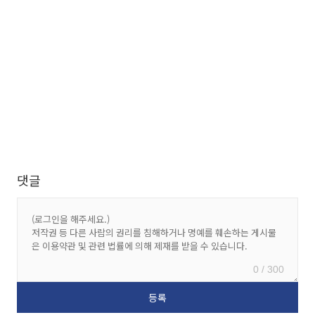
댓글
0 / 300