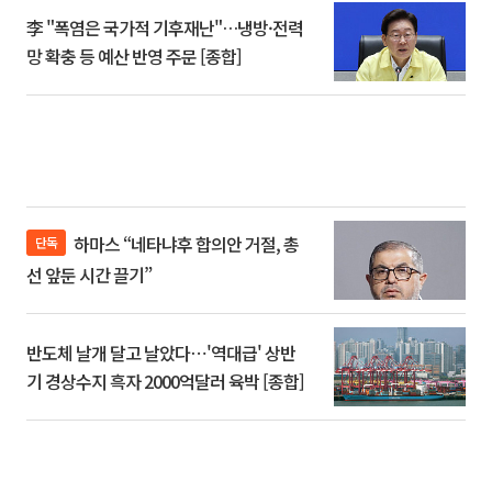
李 "폭염은 국가적 기후재난"…냉방·전력
망 확충 등 예산 반영 주문 [종합]
하마스 “네타냐후 합의안 거절, 총
단독
선 앞둔 시간 끌기”
반도체 날개 달고 날았다⋯'역대급' 상반
기 경상수지 흑자 2000억달러 육박 [종합]