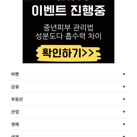
마켓
금융
부동산
산업
경제
국제