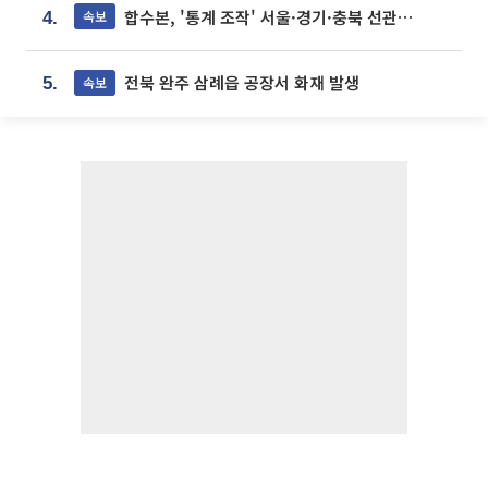
합수본, '통계 조작' 서울·경기·충북 선관위 등 추가 압수수색
속보
4.
전북 완주 삼례읍 공장서 화재 발생
속보
5.