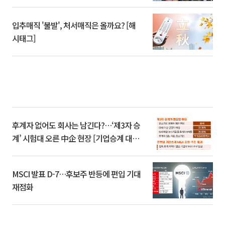
입추매직 '불발', 처서매직은 올까요? [해
시태그]
후계자 없어도 회사는 남긴다?…‘제3자 승
계’ 시험대 오른 中企 현장 [기업승계 대전
환]
MSCI 발표 D-7…후보주 반등에 편입 기대
재점화