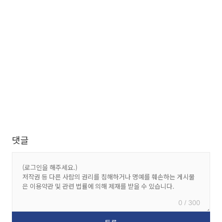
댓글
0 / 300