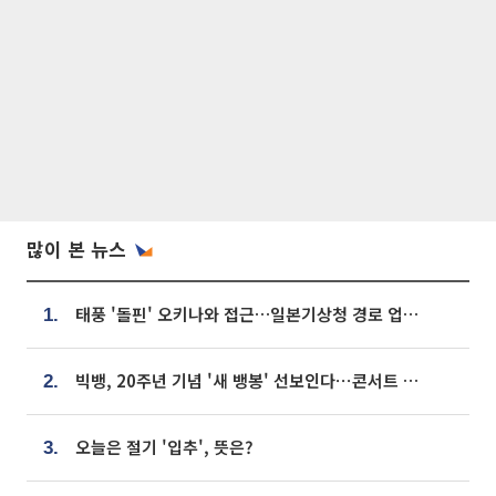
많이 본 뉴스
태풍 '돌핀' 오키나와 접근…일본기상청 경로 업데이트
1.
빅뱅, 20주년 기념 '새 뱅봉' 선보인다⋯콘서트 앞두고 팝업 개최
2.
오늘은 절기 '입추', 뜻은?
3.