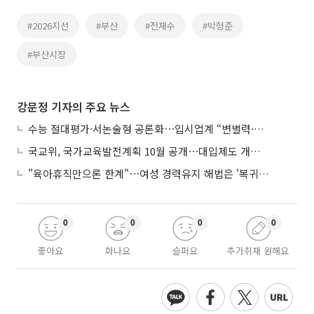
#2026지선
#부산
#전재수
#박형준
#부산시장
강문정 기자의 주요 뉴스
수능 절대평가·서논술형 공론화⋯입시업계 “변별력·사교육 대책 먼저”
국교위, 국가교육발전계획 10월 공개⋯대입제도 개편 공론화 추진
"육아휴직만으론 한계"⋯여성 경력유지 해법은 '복귀 후 유연근무’
0
0
0
0
좋아요
화나요
슬퍼요
추가취재 원해요