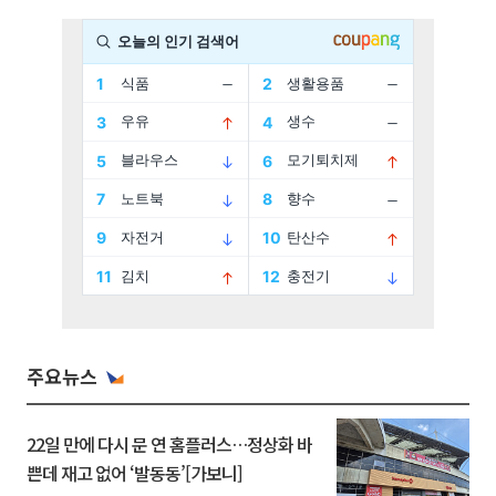
주요뉴스
22일 만에 다시 문 연 홈플러스…정상화 바
쁜데 재고 없어 ‘발동동’[가보니]