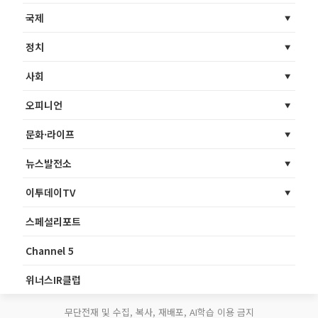
국제
정치
사회
오피니언
문화·라이프
뉴스발전소
이투데이TV
스페셜리포트
Channel 5
위너스IR클럽
무단전재 및 수집, 복사, 재배포, AI학습 이용 금지