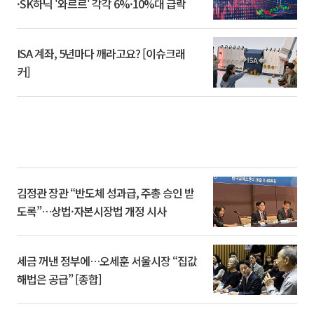
·SK하닉 '와르르' 각각 6%·10%대 급락
ISA 계좌, 5년마다 깨라고요? [이슈크래
커]
김정관 장관 “반도체 성과급, 주총 승인 받
도록”…상법·자본시장법 개정 시사
세금 꺼낸 정부에…오세훈 서울시장 “집값
해법은 공급” [종합]