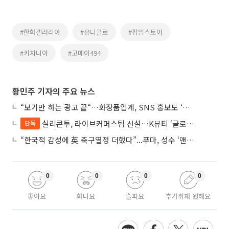
#한화갤러리아
#유니클로
#팝업스토어
#키자니아
#고메이494
황민주 기자의 주요 뉴스
“보기만 하는 광고 끝“…화장품업계, SNS 홍보도 ‘참여형 콘텐츠’로 변모
실리콘투, 라이브커머스팀 신설…K뷰티 ‘글로벌 판매망’ 확대 속도
단독
“한국적 감성에 英 축구열정 더했다”...푸마, 성수 ‘맨시티 하우스’ 팝업
0
0
0
0
좋아요
화나요
슬퍼요
추가취재 원해요