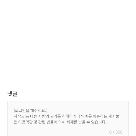
댓글
0 / 300