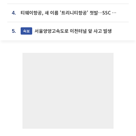
티웨이항공, 새 이름 '트리니티항공' 첫발…SSC 전략 본격화
4.
서울양양고속도로 이천터널 앞 사고 발생
속보
5.