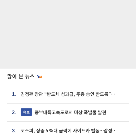
많이 본 뉴스
김정관 장관 “반도체 성과급, 주총 승인 받도록”…상법·자본시장법 개정 시사
1.
중부내륙고속도로서 미상 폭발물 발견
속보
2.
코스피, 장중 5%대 급락에 사이드카 발동…삼성·SK 동반 폭락
3.