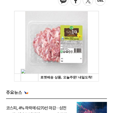
주요뉴스
코스피, 4% 하락에 6270선 마감…삼전