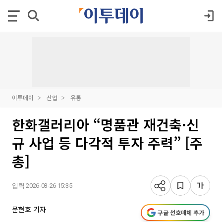
이투데이
산업
유통
한화갤러리아 “명품관 재건축·신
규 사업 등 다각적 투자 주력” [주
총]
입력 2026-03-26 15:35
문현호 기자
구글 선호매체 추가