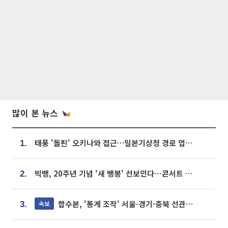
많이 본 뉴스
태풍 '돌핀' 오키나와 접근…일본기상청 경로 업데이트
1.
빅뱅, 20주년 기념 '새 뱅봉' 선보인다⋯콘서트 앞두고 팝업 개최
2.
합수본, '통계 조작' 서울·경기·충북 선관위 등 추가 압수수색
속보
3.