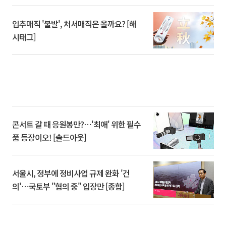
입추매직 '불발', 처서매직은 올까요? [해
시태그]
콘서트 갈 때 응원봉만?⋯'최애' 위한 필수
품 등장이오! [솔드아웃]
서울시, 정부에 정비사업 규제 완화 '건
의'⋯국토부 "협의 중" 입장만 [종합]