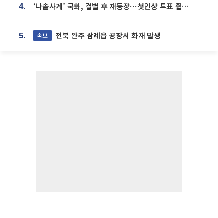
‘나솔사계’ 국화, 결별 후 재등장⋯첫인상 투표 휩쓸고 ‘인기녀’ 등극
4.
전북 완주 삼례읍 공장서 화재 발생
속보
5.