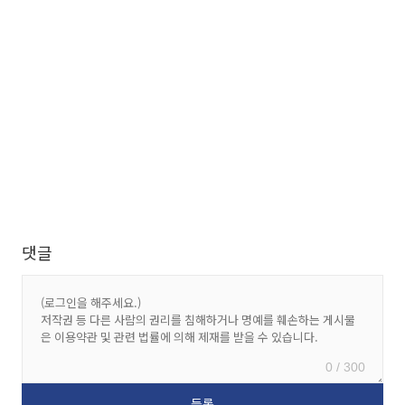
댓글
0 / 300