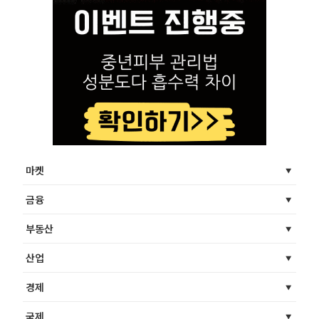
마켓
금융
부동산
산업
경제
국제