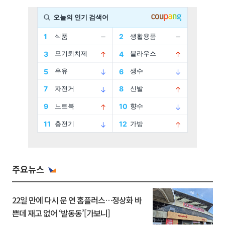
주요뉴스
22일 만에 다시 문 연 홈플러스…정상화 바
쁜데 재고 없어 ‘발동동’[가보니]