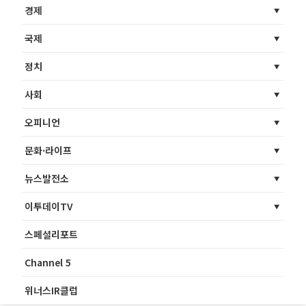
경제
국제
정치
사회
오피니언
문화·라이프
뉴스발전소
이투데이TV
스페셜리포트
Channel 5
위너스IR클럽