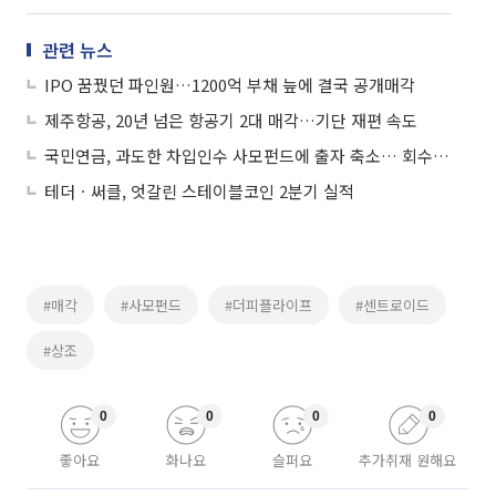
관련 뉴스
IPO 꿈꿨던 파인원…1200억 부채 늪에 결국 공개매각
제주항공, 20년 넘은 항공기 2대 매각…기단 재편 속도
국민연금, 과도한 차입인수 사모펀드에 출자 축소… 회수전략도 고려
테더ㆍ써클, 엇갈린 스테이블코인 2분기 실적
#매각
#사모펀드
#더피플라이프
#센트로이드
#상조
0
0
0
0
좋아요
화나요
슬퍼요
추가취재 원해요