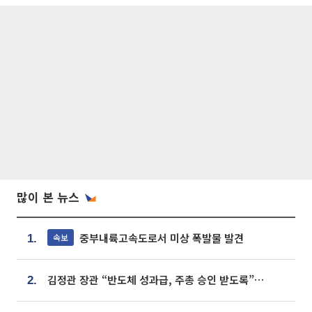
많이 본 뉴스
중부내륙고속도로서 미상 폭발물 발견
속보
1.
김정관 장관 “반도체 성과급, 주총 승인 받도록”…상법·자본시장법 개정 시사
2.