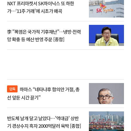
NXT 프리마켓서 SK하이닉스 또 하한
가⋯‘11주 거래’에 시초가 왜곡
李 "폭염은 국가적 기후재난"…냉방·전력
망 확충 등 예산 반영 주문 [종합]
하마스 “네타냐후 합의안 거절, 총
단독
선 앞둔 시간 끌기”
반도체 날개 달고 날았다⋯'역대급' 상반
기 경상수지 흑자 2000억달러 육박 [종합]