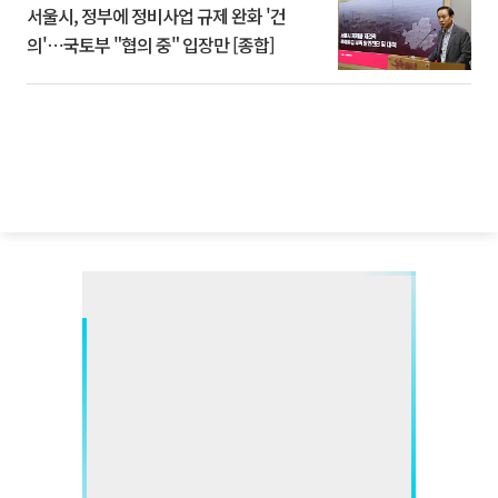
서울시, 정부에 정비사업 규제 완화 '건
의'⋯국토부 "협의 중" 입장만 [종합]