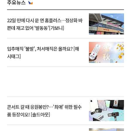
주요뉴스
22일 만에 다시 문 연 홈플러스…정상화 바
쁜데 재고 없어 ‘발동동’[가보니]
입추매직 '불발', 처서매직은 올까요? [해
시태그]
콘서트 갈 때 응원봉만?⋯'최애' 위한 필수
품 등장이오! [솔드아웃]