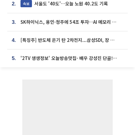
서울도 '40도'…오늘 노원 40.2도 기록
속보
2.
SK하이닉스, 용인·청주에 54조 투자…AI 메모리 생산기지 키운다
3.
[특징주] 반도체 온기 탄 2차전지...삼성SDI, 장 초반 7% 넘게 껑충
4.
'2TV 생생정보' 오늘방송맛집- 배우 강성진 단골! 쌀국수ㆍ푸팟퐁 커리 맛집 '블○○○'
5.