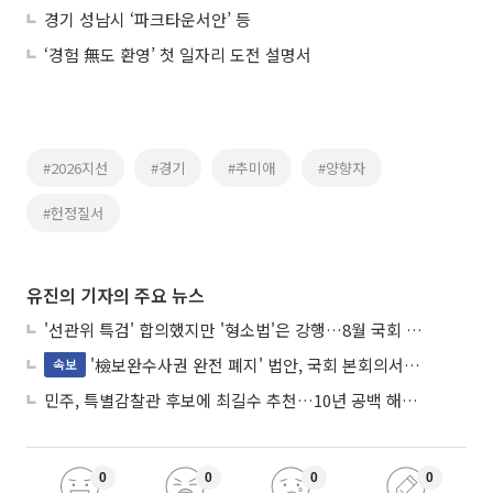
경기 성남시 ‘파크타운서안’ 등
‘경험 無도 환영’ 첫 일자리 도전 설명서
#2026지선
#경기
#추미애
#양향자
#헌정질서
유진의 기자의 주요 뉴스
'선관위 특검' 합의했지만 '형소법'은 강행…8월 국회 '입법 2차전' 예고
'檢보완수사권 완전 폐지' 법안, 국회 본회의서 민주당 주도 통과
속보
민주, 특별감찰관 후보에 최길수 추천…10년 공백 해소 속도
0
0
0
0