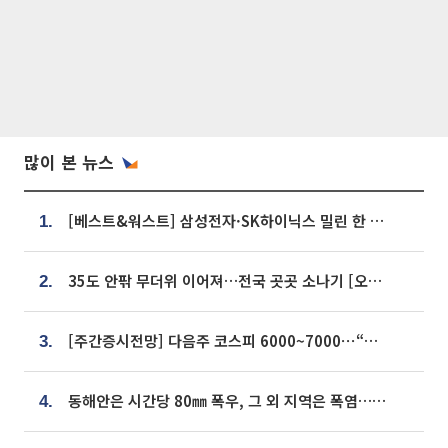
많이 본 뉴스
[베스트&워스트] 삼성전자·SK하이닉스 밀린 한 주…상상인증권은 85% 급등
1.
35도 안팎 무더위 이어져…전국 곳곳 소나기 [오늘 날씨]
2.
[주간증시전망] 다음주 코스피 6000~7000⋯“外人 수급은 정책이 변수”
3.
동해안은 시간당 80㎜ 폭우, 그 외 지역은 폭염…‘극과 극 날씨’
4.