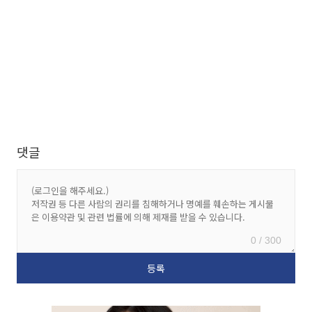
댓글
0 / 300