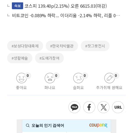
코스피 139.40p(2.15%) 오른 6615.03(마감)
속보
비트코인 -0.089% 하락... 이더리움 -2.14% 하락, 리플 0.31% 상승
#보성다향대축제
#한국차박물관
#찻그릇전시
#생활예술
#도예가참여
0
0
0
0
좋아요
화나요
슬퍼요
추가취재 원해요