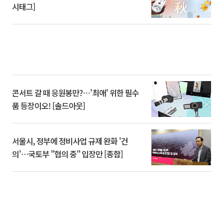
시태그]
콘서트 갈 때 응원봉만?⋯'최애' 위한 필수
품 등장이오! [솔드아웃]
서울시, 정부에 정비사업 규제 완화 '건
의'⋯국토부 "협의 중" 입장만 [종합]