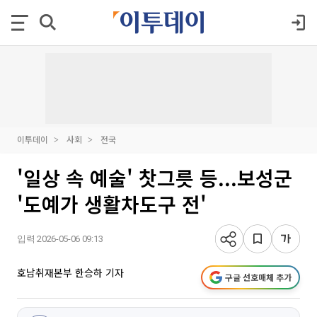
이투데이
사회
전국
'일상 속 예술' 찻그릇 등...보성군
'도예가 생활차도구 전'
입력 2026-05-06 09:13
호남취재본부 한승하 기자
구글 선호매체 추가