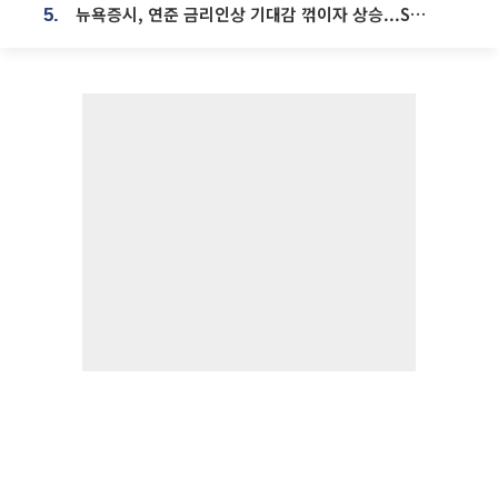
뉴욕증시, 연준 금리인상 기대감 꺾이자 상승...S&P500 사상 최고치 [종합]
5.