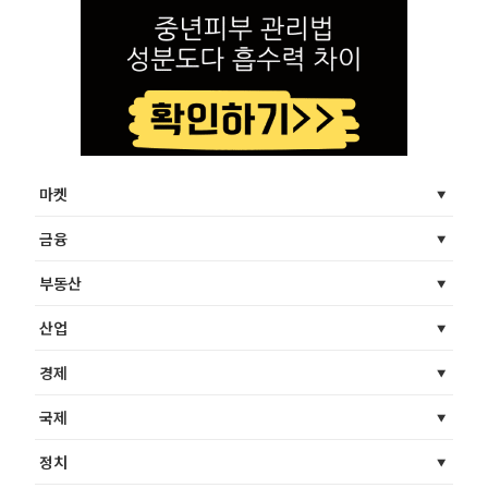
마켓
금융
부동산
산업
경제
국제
정치