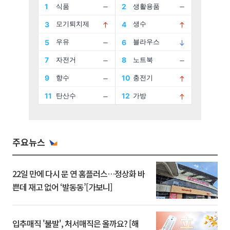
주요뉴스
22일 만에 다시 문 연 홈플러스…정상화 바
쁜데 재고 없어 ‘발동동’[가보니]
입추매직 '불발', 처서매직은 올까요? [해