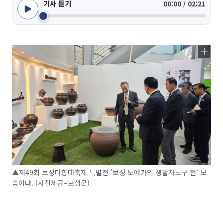
기사 듣기
00:00 / 02:21
▲제49회 보성다향대축제 특별전 '보성 도예가의 생활차도구 전' 모
습이다. (사진제공=보성군)