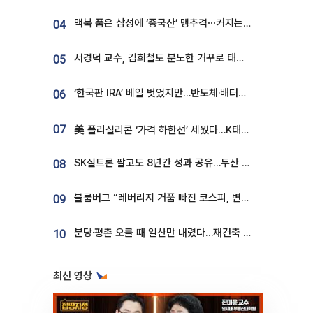
맥북 품은 삼성에 ‘중국산’ 맹추격⋯커지는 노트북 OLED 시장
04
서경덕 교수, 김희철도 분노한 거꾸로 태극기⋯"엉터리는 아냐, 아쉬울 뿐"
05
‘한국판 IRA’ 베일 벗었지만…반도체·배터리 업계 “시행령이 관건”
06
07
美 폴리실리콘 ‘가격 하한선’ 세웠다…K태양광 수혜 기대
SK실트론 팔고도 8년간 성과 공유…두산 인수대금 2.3조가 끝 아냐
08
블룸버그 “레버리지 거품 빠진 코스피, 변동성 최악 국면 지났을 가능성”
09
분당·평촌 오를 때 일산만 내렸다…재건축 기대감도 ‘무색’
10
최신 영상