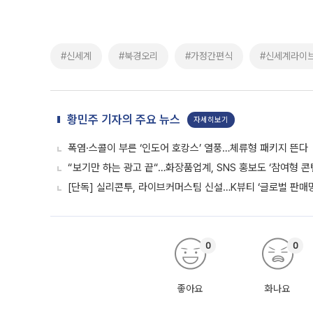
#신세계
#북경오리
#가정간편식
#신세계라이
황민주 기자의 주요 뉴스
자세히보기
폭염·스콜이 부른 ‘인도어 호캉스’ 열풍…체류형 패키지 뜬다
“보기만 하는 광고 끝“…화장품업계, SNS 홍보도 ‘참여형 콘
[단독] 실리콘투, 라이브커머스팀 신설…K뷰티 ‘글로벌 판매망
0
0
좋아요
화나요