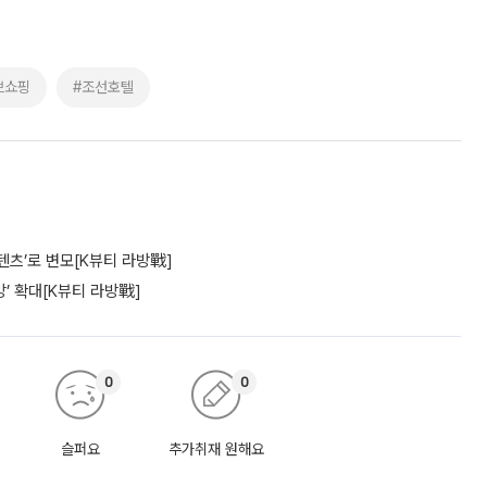
브쇼핑
#조선호텔
텐츠’로 변모[K뷰티 라방戰]
’ 확대[K뷰티 라방戰]
0
0
슬퍼요
추가취재 원해요