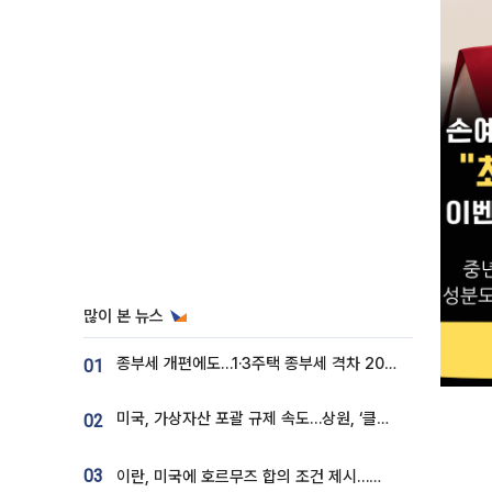
많이 본 뉴스
종부세 개편에도…1·3주택 종부세 격차 2028년부터 확대
01
미국, 가상자산 포괄 규제 속도…상원, ‘클래리티법’ 9월 절차투표 추진
02
03
이란, 미국에 호르무즈 합의 조건 제시…美 “경기 아직 안 끝나” [종합]