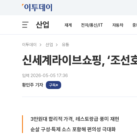
산업
재계
전자/통신/IT
자동차
중
이투데이
산업
유통
신세계라이브쇼핑, ‘조선
입력 2026-05-05 17:36
황민주 기자
구독
3만원대 합리적 가격, 레스토랑급 풍미 재현
순살 구성·특제 소스 포함해 편의성 극대화