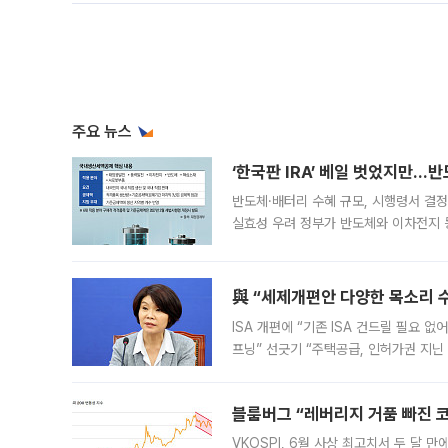
주요 뉴스
‘한국판 IRA’ 베일 벗었지만…
반도체·배터리 수혜 규모, 시행령서 결정
실효성 우려 정부가 반도체와 이차전지 
법(IRA)’으로 불리는 국내생산세액공제
與 “세제개편안 다양한 목소리 
ISA 개편에 “기존 ISA 건드릴 필요 
프닝” 선긋기 “주택공급, 인허가권 지닌
견을 수렴해 당정과 개편안에 대한 조율
블룸버그 “레버리지 거품 빠진 코
VKOSPI, 6월 사상 최고치서 두 달