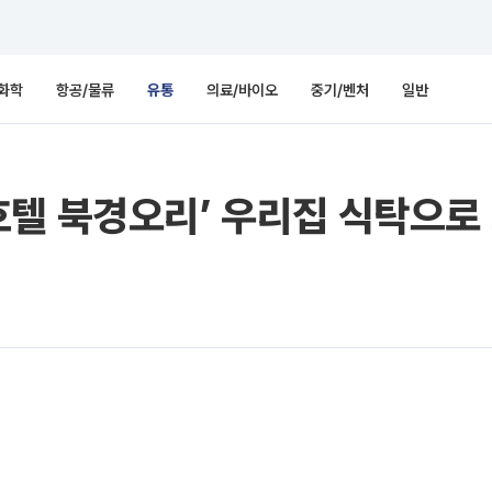
화학
항공/물류
유통
의료/바이오
중기/벤처
일반
호텔 북경오리’ 우리집 식탁으로