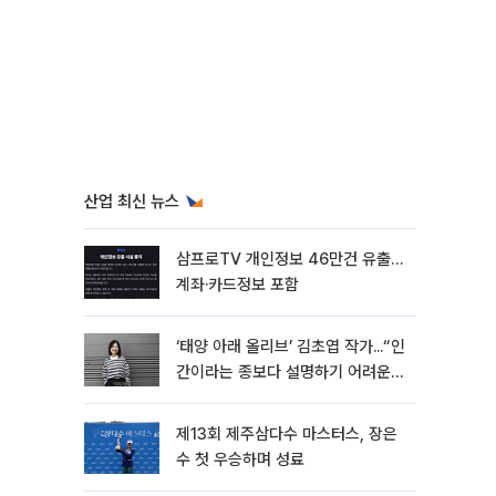
산업 최신 뉴스
삼프로TV 개인정보 46만건 유출…
계좌·카드정보 포함
‘태양 아래 올리브’ 김초엽 작가...“인
간이라는 종보다 설명하기 어려운
한 사람을 쓰고 싶었다”[문화人터
뷰]
제13회 제주삼다수 마스터스, 장은
수 첫 우승하며 성료