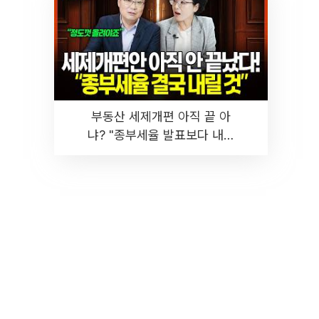
부동산 세제개편 아직 끝 아
냐? "종부세율 발표보다 내릴
것" 장기거주·양도세 전망 I 집
땅지성 I 김인만, 진미윤