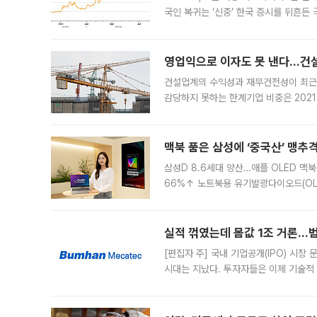
국인 복귀는 ‘신중’ 한국 증시를 뒤흔
했다. 대규모 반대매매로 레버리지 투자
영업익으로 이자도 못 낸다…건설 
건설업계의 수익성과 재무건전성이 최근
감당하지 못하는 한계기업 비중은 2021
이낸싱(PF) 부담이 집중된 건축 부문의
경영
맥북 품은 삼성에 ‘중국산’ 맹추
삼성D 8.6세대 양산…애플 OLED 맥북
66%↑ 노트북용 유기발광다이오드(OL
운데 중국 BOE와 TCL CSOT도 생산
일 업계에 따르면 삼성
실적 꺾였는데 몸값 1조 거론…범
[편집자 주] 국내 기업공개(IPO) 시장
시대는 지났다. 투자자들은 이제 기술적
은 거시경제 불확실성 속에 실적과 성과