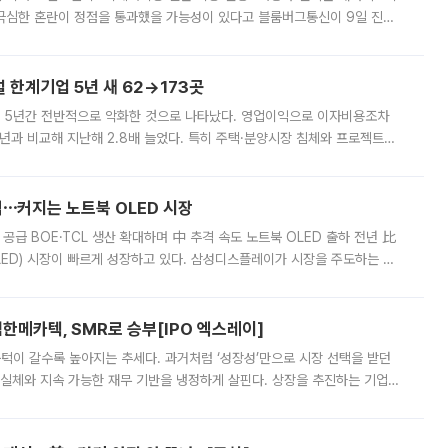
든 극심한 혼란이 정점을 통과했을 가능성이 있다고 블룸버그통신이 9일 진단
가 상당 부분 정리된 데다 금융당국의 규제 강화로 고위험 상품 거래도 급감
한계기업 5년 새 62→173곳
 5년간 전반적으로 악화한 것으로 나타났다. 영업이익으로 이자비용조차
년과 비교해 지난해 2.8배 늘었다. 특히 주택·분양시장 침체와 프로젝트파
 악화가 두드러졌다. 9일 한국건설산업연구원은 ‘2025년 건설업 외감기업
격⋯커지는 노트북 OLED 시장
 공급 BOE·TCL 생산 확대하며 中 추격 속도 노트북 OLED 출하 전년 比
ED) 시장이 빠르게 성장하고 있다. 삼성디스플레이가 시장을 주도하는 가
 확대에 나서면서 노트북 OLED 시장을 둘러싼 경쟁이 치열해지고 있다. 9
한메카텍, SMR로 승부[IPO 엑스레이]
 문턱이 갈수록 높아지는 추세다. 과거처럼 ‘성장성’만으로 시장 선택을 받던
 실체와 지속 가능한 재무 기반을 냉정하게 살핀다. 상장을 추진하는 기업들
를 입증해야 하는 시험대에 섰다. 본지는 상장을 앞둔 기업의 기술 경쟁