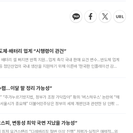
반도체·배터리 업계 “시행령이 관건”
 배터리 셀 빠지면 반쪽 지원…업계 촉각 국내 판매 요건 변수…반도체 업계
등 첨단산업의 국내 생산을 지원하기 위해 이른바 ‘한국판 인플레이션 감축
를 신설했지만, 업계에서는 세부 지원 대상에 따라 정책 효과가 크게 달라
수렴…이달 말 정리 가능성”
없어” “주가누르기방지법, 정부가 조정 가닥잡아” 황희 ‘버스하우스’ 논란에 “해
 서울시가 중요해” 더불어민주당은 정부의 세제 개편안과 관련한 당 안팎 의
에 나서겠다고 예고했다. 민주당은 8월 말 당정 조율을 거친 개편안이
스피, 변동성 최악 국면 지났을 가능성”
 만에 최저 모건스탠리 “디레버리징 절반 이상 진행” 저평가·실적은 매력적…외