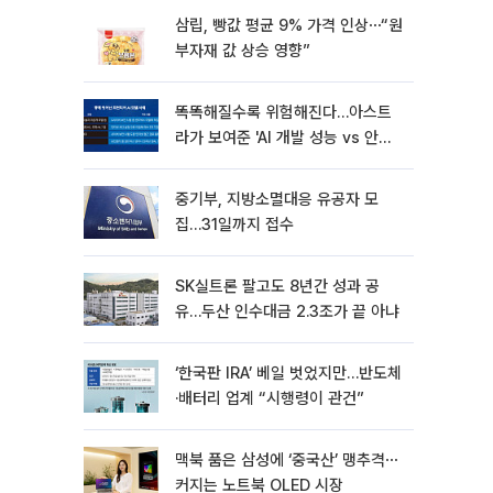
삼립, 빵값 평균 9% 가격 인상⋯“원
부자재 값 상승 영향”
똑똑해질수록 위험해진다…아스트
라가 보여준 'AI 개발 성능 vs 안전
딜레마'
중기부, 지방소멸대응 유공자 모
집…31일까지 접수
SK실트론 팔고도 8년간 성과 공
유…두산 인수대금 2.3조가 끝 아냐
‘한국판 IRA’ 베일 벗었지만…반도체
·배터리 업계 “시행령이 관건”
맥북 품은 삼성에 ‘중국산’ 맹추격⋯
커지는 노트북 OLED 시장