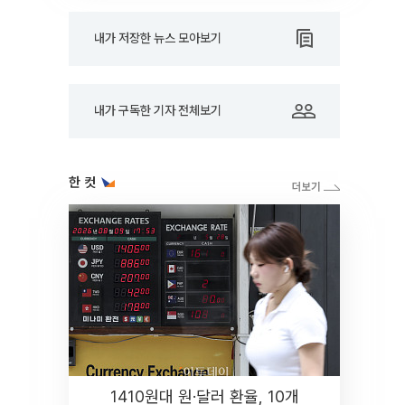
내가 저장한 뉴스 모아보기
내가 구독한 기자 전체보기
한 컷
1410원대 원·달러 환율, 10개