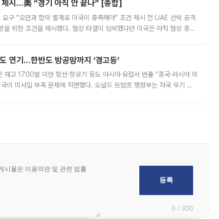
제시…美 “경기 아직 안 끝나” [종합]
 요구 “오만과 합의 별개로 미국이 충족해야” 조건 제시 전 UAE 선박 공격
방을 위한 조건을 제시했다. 협상 타결이 임박했다던 미국은 아직 협상 중이
현지시간) 모하마드 바게르 졸가드르 이란 최고국가안보회의 사무총장은 타
품도 연기…한반도 방공망까지 ‘경고등’
은 재고 1700발 미만 함선·항공기 등도 아시아·유럽서 반출 “중국·러시아 의
미국이 미사일 부족 문제에 직면했다. 도널드 트럼프 행정부는 자국 무기 공
 국가들로 향하던 납품마저 연기되고 있는 것으로 전해졌다. 전문가가 중국
0 / 300