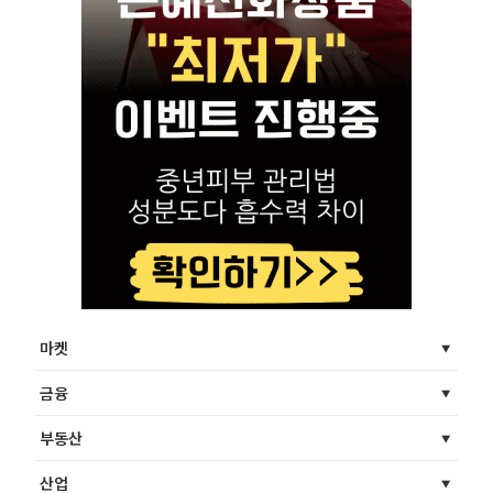
마켓
금융
부동산
산업