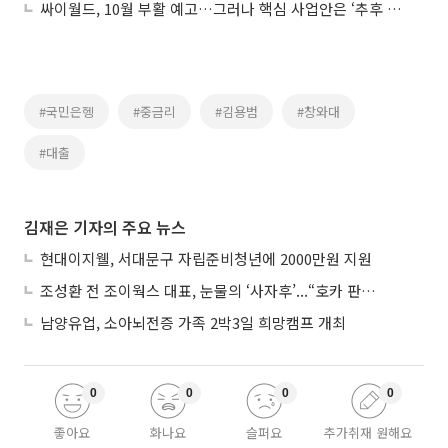
싸이월드, 10월 부활 예고…그러나 핵심 사업안은 ‘추후 공개’
#국민은헹
#중금리
#김용범
#창와대
#대출
김재은 기자의 주요 뉴스
현대이지웰, 서대문구 자립준비청년에 2000만원 지원
조성환 전 조이웍스 대표, 눈물의 ‘사자후’...“호카 판권 탈취 노린 경쟁사가 기획·폭행 유도”
남양유업, 소아뇌전증 가족 2박3일 희망캠프 개최
0
0
0
0
좋아요
화나요
슬퍼요
추가취재 원해요