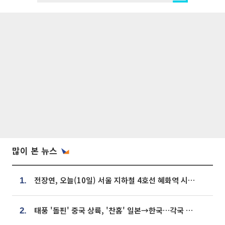
많이 본 뉴스
전장연, 오늘(10일) 서울 지하철 4호선 혜화역 시위…1호선 용산역 무정차
1.
태풍 '돌핀' 중국 상륙, '찬홈' 일본→한국…각국 기상청 예상 경로는?
2.