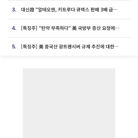
대신證 “알테오젠, 키트루다 큐렉스 판매 3배 급증…목표가 41만원 상향”
3.
[특징주] “탄약 부족하다“ 美 국방부 증산 요청에⋯국내 방산주 급등세
4.
[특징주] 美 중국산 광트랜시버 규제 추진에 대한광통신 등 광통신株 강세
5.