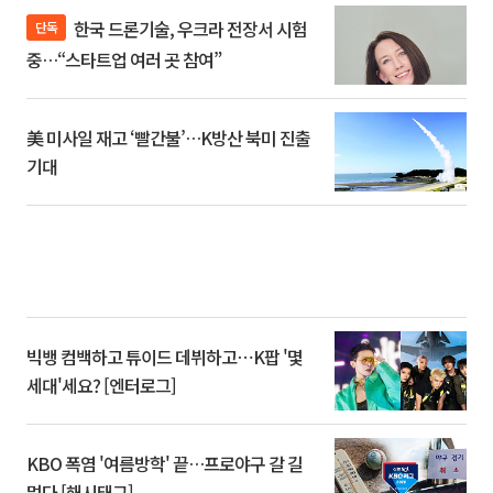
한국 드론기술, 우크라 전장서 시험
단독
중…“스타트업 여러 곳 참여”
美 미사일 재고 ‘빨간불’…K방산 북미 진출
기대
빅뱅 컴백하고 튜이드 데뷔하고⋯K팝 '몇
세대'세요? [엔터로그]
KBO 폭염 '여름방학' 끝…프로야구 갈 길
멀다 [해시태그]