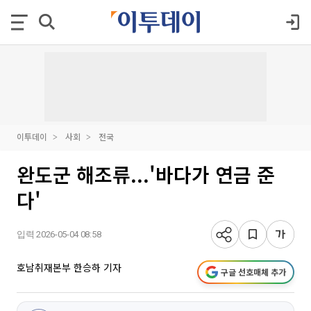
이투데이
사회
전국
완도군 해조류...'바다가 연금 준
다'
입력 2026-05-04 08:58
호남취재본부 한승하 기자
구글 선호매체 추가