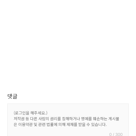
댓글
0 / 300