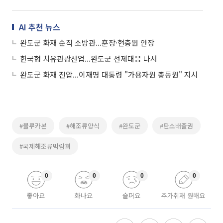
AI 추천 뉴스
완도군 화재 순직 소방관...훈장·현충원 안장
한국형 치유관광산업...완도군 선제대응 나서
완도군 화재 진압...이재명 대통령 "가용자원 총동원" 지시
#블루카본
#해조류양식
#완도군
#탄소배출권
#국제해조류박람회
0
0
0
0
좋아요
화나요
슬퍼요
추가취재 원해요