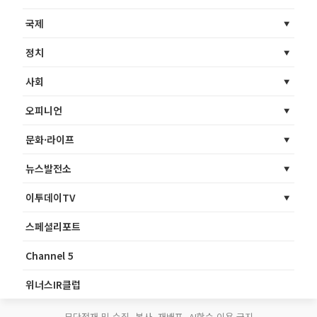
국제
정치
사회
오피니언
문화·라이프
뉴스발전소
이투데이TV
스페셜리포트
Channel 5
위너스IR클럽
무단전재 및 수집, 복사, 재배포, AI학습 이용 금지