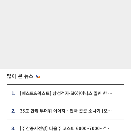
많이 본 뉴스
[베스트&워스트] 삼성전자·SK하이닉스 밀린 한 주…상상인증권은 85% 급등
1.
35도 안팎 무더위 이어져…전국 곳곳 소나기 [오늘 날씨]
2.
[주간증시전망] 다음주 코스피 6000~7000⋯“外人 수급은 정책이 변수”
3.