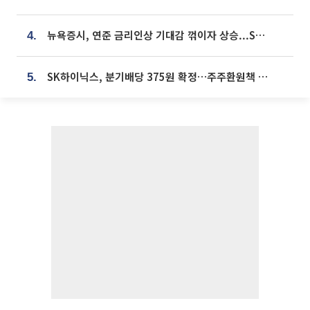
뉴욕증시, 연준 금리인상 기대감 꺾이자 상승...S&P500 사상 최고치 [종합]
4.
SK하이닉스, 분기배당 375원 확정…주주환원책 9월로 앞당겨 발표
5.