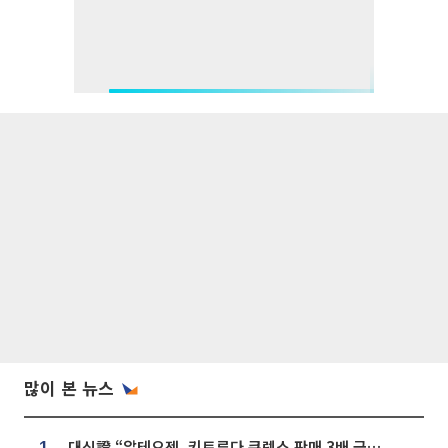
많이 본 뉴스
대신證 “알테오젠, 키트루다 큐렉스 판매 3배 급증…목표가 41만원 상향”
1.