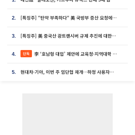
[특징주] “탄약 부족하다“ 美 국방부 증산 요청에⋯국내 방산주 급등세
2.
[특징주] 美 중국산 광트랜시버 규제 추진에 대한광통신 등 광통신株 강세
3.
李 ‘호남형 대입’ 제안에 교육청·지역대학 서·논술형 입시 연계 '착수'
단독
4.
현대차·기아, 이번 주 임단협 재개…하청 사용자성 재심도 ‘변수’
5.