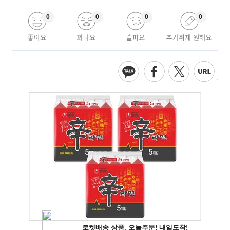
0
0
0
0
좋아요
화나요
슬퍼요
추가취재 원해요