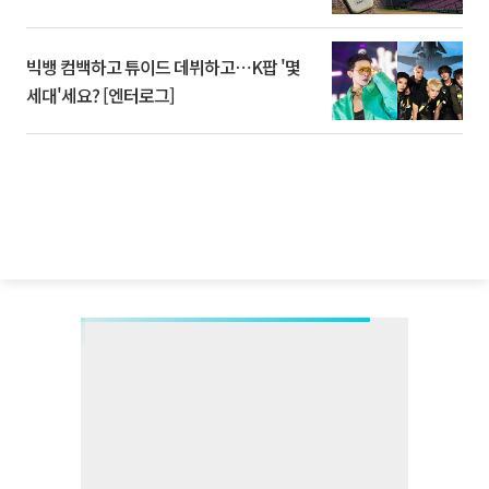
빅뱅 컴백하고 튜이드 데뷔하고⋯K팝 '몇
세대'세요? [엔터로그]