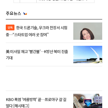
주요뉴스
한국 드론기술, 우크라 전장서 시험
단독
중…“스타트업 여러 곳 참여”
美 미사일 재고 ‘빨간불’…K방산 북미 진출
기대
KBO 폭염 '여름방학' 끝…프로야구 갈 길
멀다 [해시태그]