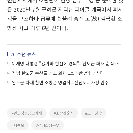
전남지역에서 소방관이 현장 임무 수행 중 순직한 것
은 2020년 7월 구례군 지리산 피아골 계곡에서 피서
객을 구조하다 급류에 휩쓸려 숨진 고(故) 김국환 소
방장 사고 이후 6년 만이다.
AI 추천 뉴스
이재명 대통령 "용기와 헌신에 경의"...완도군 화재 순직 소방관 '애도'
전남 완도군 수산물 창고 화재...소방관 2명 '참변'
완도군 화재 참변 소방관 영결식...전남도지사장 엄수
#완도냉동창고화재
#소방관순직
#노태영상
#박승원
#전남소방본부