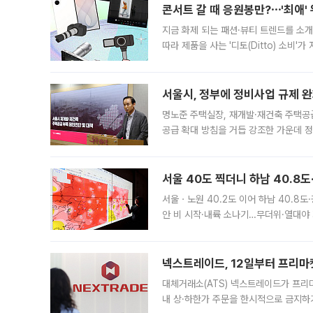
콘서트 갈 때 응원봉만?⋯'최애'
지금 화제 되는 패션·뷰티 트렌드를 소개
따라 제품을 사는 '디토(Ditto) 소비
어디일까요? 아이돌 콘서트 시작을 기다
서울시, 정부에 정비사업 규제 완화
명노준 주택실장, 재개발·재건축 주택공
공급 확대 방침을 거듭 강조한 가운데 정
면 반박하고 나섰다. 명노준 서울시 주택
서울 40도 찍더니 하남 40.8도
서울ㆍ노원 40.2도 이어 하남 40.8도
안 비 시작·내륙 소나기…무더위·열대야 
에서도 40도를 웃도는 기온이 관측됐다
의 극심한
넥스트레이드, 12일부터 프리마
대체거래소(ATS) 넥스트레이드가 프리
내 상·하한가 주문을 한시적으로 금지하