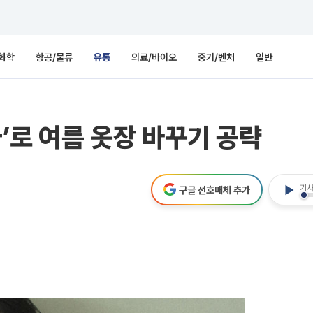
화학
항공/물류
유통
의료/바이오
중기/벤처
일반
라’로 여름 옷장 바꾸기 공략
기사
구글 선호매체 추가