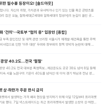
 위한 필수품 등장이오! [솔드아웃]
합니다. 자신의 취향, 가치관과 유사하거나 인기 있는 인물 혹은 콘텐츠를
'가 자리 잡은 오늘, 잘파세대(Z세대와 알파세대의 합성어)의 눈길이 쏠린 곳은
리는 공연장. 응원봉만큼이나 눈에 띄는 게 있습니다. 공연이 시작되기
 '건의'⋯국토부 "협의 중" 입장만 [종합]
급 부족 원인진단 및 대책 관련 브리핑 서울시가 재개발·재건축을 통한 주택
비사업으로 인한 '이주 대란' 우려와 정부와의 정책 엇박자 논란에 대해 정
실장은 2031년까지 31만 가구 착공 목표에 차질이 없다는 입장이나,
·광양 40.2도…전국 '펄펄'
·광양 40.2도 전국 대부분 폭염특보…체감온도도 곳곳 38도 넘어 8일 동해
지속 서울 노원구의 기온이 40도를 넘어선 데 이어 경기 하남과 전남 광양
. 전국 대부분 지역에 폭염특보가 내려진 가운데 곳곳에서 39~40도 안팎
켓 상·하한가 주문 한시 금지
마켓에서 발생하는 가격 왜곡 현상을 방지하기 위해 이달 12일부터 프리마켓
기로 했다. 7일 넥스트레이드는 최근 프리마켓에서 발생한 소량의 상·하한