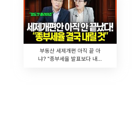
부동산 세제개편 아직 끝 아
냐? "종부세율 발표보다 내릴
것" 장기거주·양도세 전망 I 집
땅지성 I 김인만, 진미윤