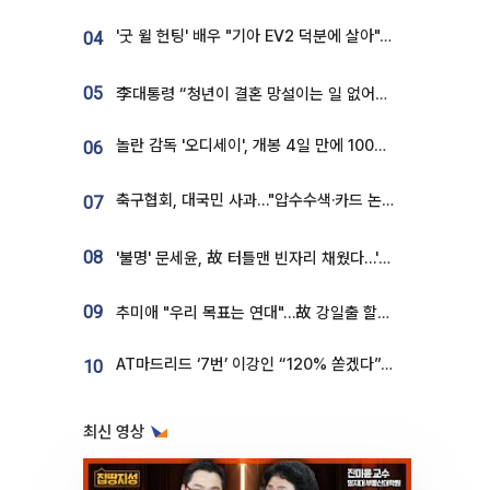
'굿 윌 헌팅' 배우 "기아 EV2 덕분에 살아"…교통사고 후 안전성 극찬
04
05
李대통령 “청년이 결혼 망설이는 일 없어야...제도상 불이익 조사”
놀란 감독 '오디세이', 개봉 4일 만에 100만 돌파⋯'왕사남' 보다 빠르다
06
축구협회, 대국민 사과…"압수수색·카드 논란 사죄, 강도 높은 쇄신"
07
08
'불명' 문세윤, 故 터틀맨 빈자리 채웠다…'거북이' 눈물의 최종 우승
09
추미애 "우리 목표는 연대"…故 강일출 할머니 흉상 제막
AT마드리드 ‘7번’ 이강인 “120% 쏟겠다”⋯시메오네 감독 “필요한 선수”
10
최신 영상