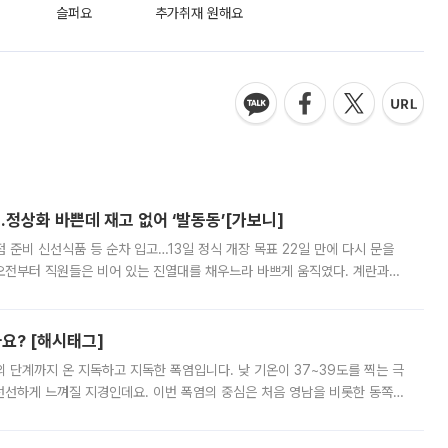
슬퍼요
추가취재 원해요
…정상화 바쁜데 재고 없어 ‘발동동’[가보니]
준비 신선식품 등 순차 입고…13일 정식 개장 목표 22일 만에 다시 문을
오전부터 직원들은 비어 있는 진열대를 채우느라 바쁘게 움직였다. 계란과
리를 잡기 시작했지만, 매장 곳곳엔 여전히 텅 빈 매대가 먼저 눈에 들어왔
까요? [해시태그]
’의 단계까지 온 지독하고 지독한 폭염입니다. 낮 기온이 37~39도를 찍는 극
 선선하게 느껴질 지경인데요. 이번 폭염의 중심은 처음 영남을 비롯한 동쪽
 북서풍이 산맥을 넘어 영남 쪽으로 내려오면서 뜨겁고 건조해졌는데요.