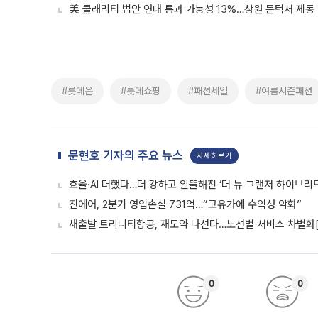
美 클래리티 법안 연내 통과 가능성 13%…상원 문턱서 제동
#롯데온
#롯데쇼핑
#패션세일
#여름시즌패션
문현호 기자의 주요 뉴스
자세히보기
효율·AI 더했다…더 강하고 알뜰해진 ‘더 뉴 그랜저 하이브리드
진에어, 2분기 영업손실 731억…“고유가에 수익성 악화”
새출발 트리니티항공, 재도약 나선다…노선별 서비스 차별화
0
0