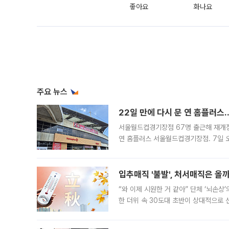
좋아요
화나요
주요 뉴스
22일 만에 다시 문 연 홈플러스
서울월드컵경기장점 67명 출근해 재개점 
연 홈플러스 서울월드컵경기장점. 7일 
우유, 과일 같은 신선식품이 차근차근 자
입추매직 '불발', 처서매직은 올
“와 이제 시원한 거 같아” 단체 ‘뇌손상
한 더위 속 30도대 초반이 상대적으로
지역에 있었습니다. 7월 말에는 서풍과