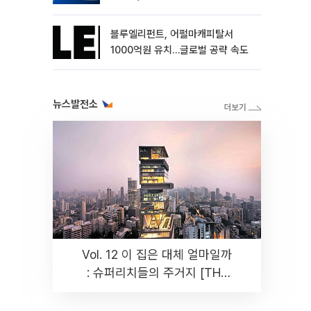
블루엘리펀트, 어펄마캐피탈서
1000억원 유치…글로벌 공략 속도
뉴스발전소
Vol. 12 이 집은 대체 얼마일까
: 슈퍼리치들의 주거지 [THE
RARE]