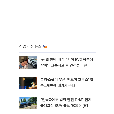
산업 최신 뉴스
'굿 윌 헌팅' 배우 "기아 EV2 덕분에
살아"…교통사고 후 안전성 극찬
폭염·스콜이 부른 ‘인도어 호캉스’ 열
풍…체류형 패키지 뜬다
"전동화에도 입힌 안전 DNA" 전기
플래그십 SUV 볼보 'EX90' [ET의
모빌리티]