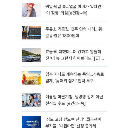
귀밑·턱밑 혹…얼굴 마비가 있다면
‘이 질병’ 의심[e건강~쏙]
주유소 기름값 12주 연속 내려…휘
발유·경유 1800원대
효율·AI 더했다…더 강하고 알뜰해
진 ‘더 뉴 그랜저 하이브리드’ [ET의
모빌리티]
입추 지나도 계속되는 폭염…식음료
업계, ‘늦더위 잡기’ 전력 투구
여름철 마른기침, 냉방병‧감기 아닌
천식일 수도 [e건강~쏙]
‘집도 코칭 받으며 산다’…월급쟁이
부자들, ‘내집마련’ 신청 증가세