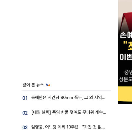
많이 본 뉴스
동해안은 시간당 80㎜ 폭우, 그 외 지역은 폭염…‘극과 극 날씨’
01
[내일 날씨] 폭염 한풀 꺾여도 무더위 계속⋯동해안 이틀 연속 비
02
임영웅, 어느덧 데뷔 10주년⋯"가진 것 없던 시절, 내 앞엔 20명의 팬뿐"
03