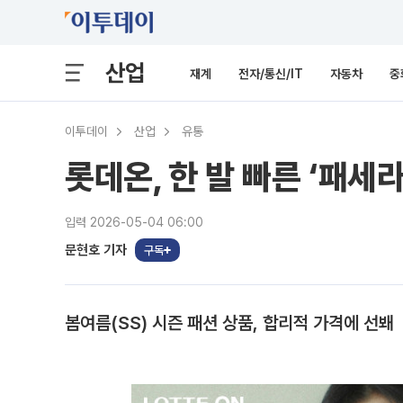
산업
재계
전자/통신/IT
자동차
중
이투데이
산업
유통
롯데온, 한 발 빠른 ‘패세
입력 2026-05-04 06:00
문현호 기자
구독
봄여름(SS) 시즌 패션 상품, 합리적 가격에 선봬