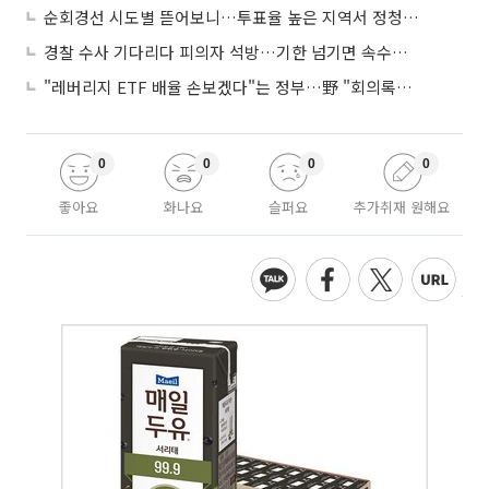
순회경선 시도별 뜯어보니…투표율 높은 지역서 정청래 강세
경찰 수사 기다리다 피의자 석방…기한 넘기면 속수무책
"레버리지 ETF 배율 손보겠다"는 정부…野 "회의록부터 내놔야"
0
0
0
0
좋아요
화나요
슬퍼요
추가취재 원해요