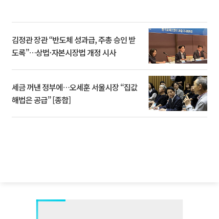
김정관 장관 “반도체 성과급, 주총 승인 받
도록”…상법·자본시장법 개정 시사
세금 꺼낸 정부에…오세훈 서울시장 “집값
해법은 공급” [종합]