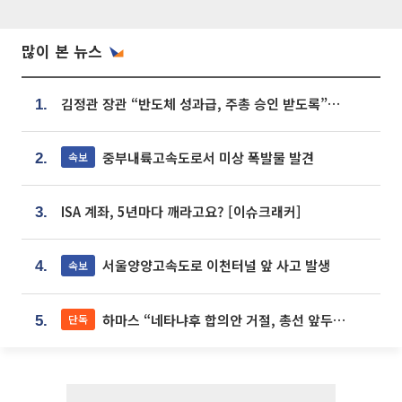
많이 본 뉴스
김정관 장관 “반도체 성과급, 주총 승인 받도록”…상법·자본시장법 개정 시사
1.
중부내륙고속도로서 미상 폭발물 발견
속보
2.
ISA 계좌, 5년마다 깨라고요? [이슈크래커]
3.
서울양양고속도로 이천터널 앞 사고 발생
속보
4.
하마스 “네타냐후 합의안 거절, 총선 앞두고 시간 끌기”
단독
5.