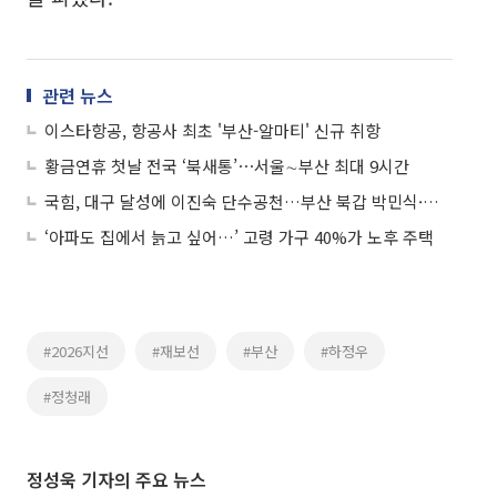
관련 뉴스
이스타항공, 항공사 최초 '부산-알마티' 신규 취항
황금연휴 첫날 전국 ‘북새통’⋯서울∼부산 최대 9시간
국힘, 대구 달성에 이진숙 단수공천…부산 북갑 박민식·이영풍 경선
‘아파도 집에서 늙고 싶어…’ 고령 가구 40%가 노후 주택
#2026지선
#재보선
#부산
#하정우
#정청래
정성욱 기자의 주요 뉴스