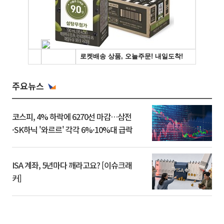
주요뉴스
코스피, 4% 하락에 6270선 마감…삼전
·SK하닉 '와르르' 각각 6%·10%대 급락
ISA 계좌, 5년마다 깨라고요? [이슈크래
커]