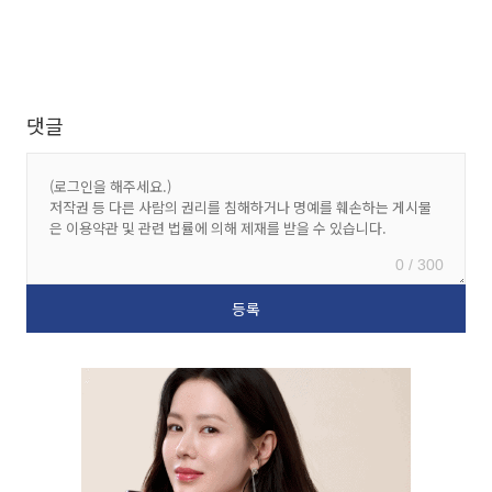
댓글
0 / 300