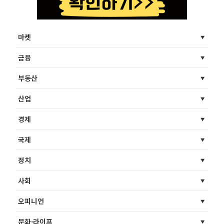
마켓
금융
부동산
산업
경제
국제
정치
사회
오피니언
문화·라이프