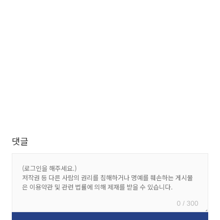
댓글
0 / 300