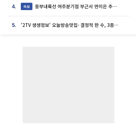
중부내륙선 여주분기점 부근서 연이은 추돌사고 발생
속보
4.
'2TV 생생정보' 오늘방송맛집- 결정적 한 수, 3종 메밀면! 메밀 소바 맛집 '의○○○○'
5.