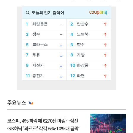
주요뉴스
코스피, 4% 하락에 6270선 마감…삼전
·SK하닉 '와르르' 각각 6%·10%대 급락