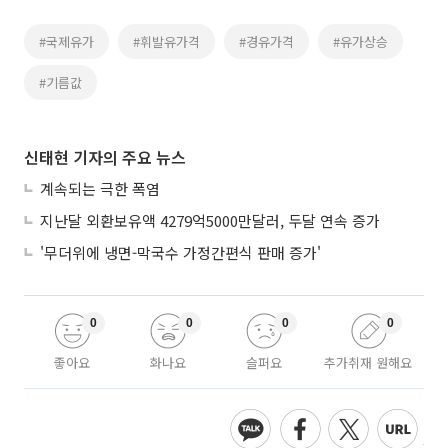
#국제유가
#휘발유가격
#경유가격
#유가상승
#기름값
신태현 기자의 주요 뉴스
계속되는 극한 폭염
지난달 외환보유액 4279억5000만달러, 두달 연속 증가
'무더위에 냉면-막국수 가정간편식 판매 증가'
0
0
0
0
좋아요
화나요
슬퍼요
추가취재 원해요