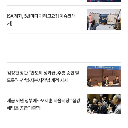
ISA 계좌, 5년마다 깨라고요? [이슈크래
커]
김정관 장관 “반도체 성과급, 주총 승인 받
도록”…상법·자본시장법 개정 시사
세금 꺼낸 정부에…오세훈 서울시장 “집값
해법은 공급” [종합]