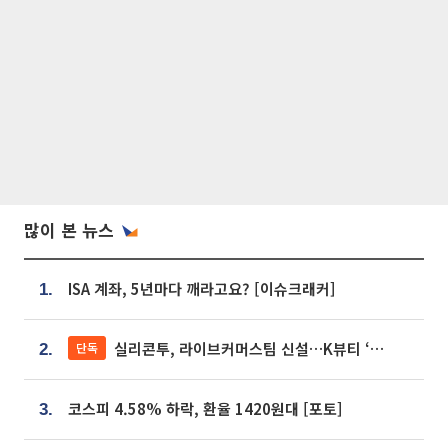
많이 본 뉴스
ISA 계좌, 5년마다 깨라고요? [이슈크래커]
1.
실리콘투, 라이브커머스팀 신설…K뷰티 ‘글로벌 판매망’ 확대[K뷰티 라방戰]
단독
2.
코스피 4.58% 하락, 환율 1420원대 [포토]
3.