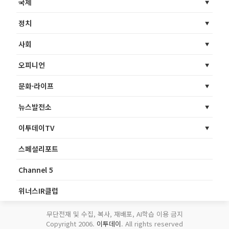
국제
정치
사회
오피니언
문화·라이프
뉴스발전소
이투데이TV
스페셜리포트
Channel 5
위너스IR클럽
무단전재 및 수집, 복사, 재배포, AI학습 이용 금지
Copyright 2006.
이투데이
. All rights reserved