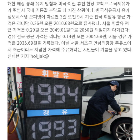
해협 해상 봉쇄 유지 방침과 미국·이란 휴전 협상 교착으로 국제유가
가 뛰면서 국내 기름값 부담도 더 커진 상황이다. 한국석유공사 유가
정보시스템 오피넷에 따르면 3일 오전 9시 기준 전국 휘발유 평균 가
격은 리터당 0.26원 오른 2010.68원으로 집계됐다. 서울 휘발유 평
균 가격은 0.29원 오른 2049.01원으로 2050원 턱밑까지 다가갔다.
경유 전국 평균 가격은 리터당 0.14원 오른 2004.68원, 서울 경유 가
격은 2035.69원을 기록했다. 이날 서울 서초구 만남의광장 주유소에
서 조금이라도 저렴한 가격에 주유하려는 시민들이 기름을 넣고 있다.
신태현 기자 holjjak@