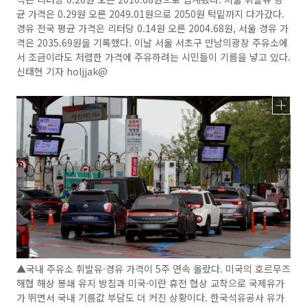
균 가격은 0.29원 오른 2049.01원으로 2050원 턱밑까지 다가갔다.
경유 전국 평균 가격은 리터당 0.14원 오른 2004.68원, 서울 경유 가
격은 2035.69원을 기록했다. 이날 서울 서초구 만남의광장 주유소에
서 조금이라도 저렴한 가격에 주유하려는 시민들이 기름을 넣고 있다.
신태현 기자 holjjak@
▲국내 주유소 휘발유·경유 가격이 5주 연속 올랐다. 미국의 호르무즈
해협 해상 봉쇄 유지 방침과 미국·이란 휴전 협상 교착으로 국제유가
가 뛰면서 국내 기름값 부담도 더 커진 상황이다. 한국석유공사 유가