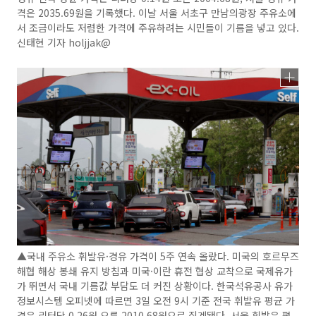
격은 2035.69원을 기록했다. 이날 서울 서초구 만남의광장 주유소에
서 조금이라도 저렴한 가격에 주유하려는 시민들이 기름을 넣고 있다.
신태현 기자 holjjak@
▲국내 주유소 휘발유·경유 가격이 5주 연속 올랐다. 미국의 호르무즈
해협 해상 봉쇄 유지 방침과 미국·이란 휴전 협상 교착으로 국제유가
가 뛰면서 국내 기름값 부담도 더 커진 상황이다. 한국석유공사 유가
정보시스템 오피넷에 따르면 3일 오전 9시 기준 전국 휘발유 평균 가
격은 리터당 0.26원 오른 2010.68원으로 집계됐다. 서울 휘발유 평