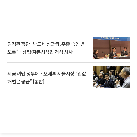
김정관 장관 “반도체 성과급, 주총 승인 받
도록”…상법·자본시장법 개정 시사
세금 꺼낸 정부에…오세훈 서울시장 “집값
해법은 공급” [종합]