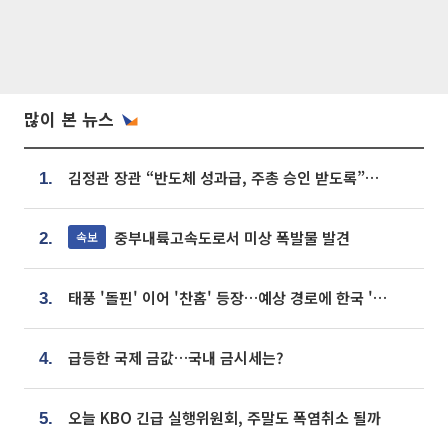
많이 본 뉴스
김정관 장관 “반도체 성과급, 주총 승인 받도록”…상법·자본시장법 개정 시사
1.
중부내륙고속도로서 미상 폭발물 발견
속보
2.
태풍 '돌핀' 이어 '찬홈' 등장…예상 경로에 한국 '한숨'
3.
급등한 국제 금값…국내 금시세는?
4.
오늘 KBO 긴급 실행위원회, 주말도 폭염취소 될까
5.