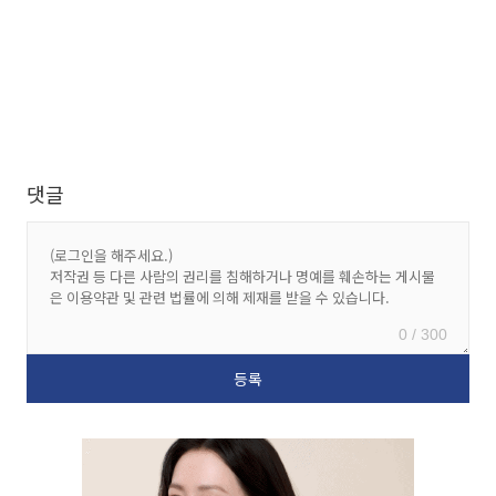
댓글
0 / 300