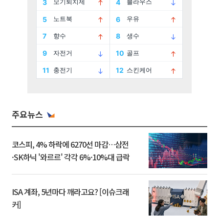
주요뉴스
코스피, 4% 하락에 6270선 마감…삼전
·SK하닉 '와르르' 각각 6%·10%대 급락
ISA 계좌, 5년마다 깨라고요? [이슈크래
커]