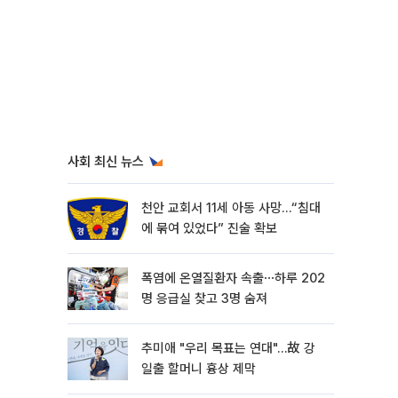
사회 최신 뉴스
천안 교회서 11세 아동 사망…“침대
에 묶여 있었다” 진술 확보
폭염에 온열질환자 속출⋯하루 202
명 응급실 찾고 3명 숨져
추미애 "우리 목표는 연대"…故 강
일출 할머니 흉상 제막