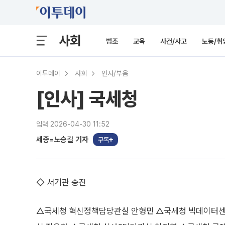
사회
법조
교육
사건/사고
노동/취
이투데이
사회
인사/부음
[인사] 국세청
입력 2026-04-30 11:52
세종=노승길 기자
구독
◇ 서기관 승진
△국세청 혁신정책담당관실 안형민 △국세청 빅데이터센