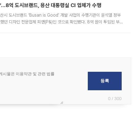
od'…8억 도시브랜드, 용산 대통령실 CI 업체가 수행
시 도시브랜드 ‘Busan is Good’ 개발 사업의 수행기관이 윤석열 정부
여했던 디자인 전문업체 피앤(P&)인 것으로 확인됐다. 8억 원이 투입된 부산
 부족과 디자인 정체성 논란에 휩싸였던 만큼, 사업 선정 과정과 결과물에
0 / 300