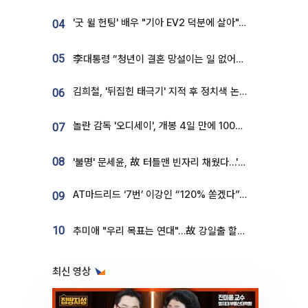
'굿 윌 헌팅' 배우 "기아 EV2 덕분에 살아"…교통사고 후 안전성 극찬
04
05
李대통령 “청년이 결혼 망설이는 일 없어야...제도상 불이익 조사”
김희철, '뒤집힌 태극기' 지적 후 정치색 논란…"좌우 떠나 우리나라 국기"
06
놀란 감독 '오디세이', 개봉 4일 만에 100만 돌파⋯'왕사남' 보다 빠르다
07
08
'불명' 문세윤, 故 터틀맨 빈자리 채웠다…'거북이' 눈물의 최종 우승
AT마드리드 ‘7번’ 이강인 “120% 쏟겠다”⋯시메오네 감독 “필요한 선수”
09
10
추미애 "우리 목표는 연대"…故 강일출 할머니 흉상 제막
최신 영상