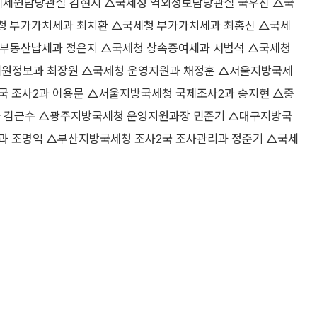
국제세원담당관실 김현지 △국세청 역외정보담당관실 국우진 △국
청 부가가치세과 최치환 △국세청 부가가치세과 최홍신 △국세
 부동산납세과 정은지 △국세청 상속증여세과 서범석 △국세청
세원정보과 최장원 △국세청 운영지원과 채정훈 △서울지방국세
국 조사2과 이용문 △서울지방국세청 국제조사2과 송지현 △중
 김근수 △광주지방국세청 운영지원과장 민준기 △대구지방국
과 조명익 △부산지방국세청 조사2국 조사관리과 정준기 △국세