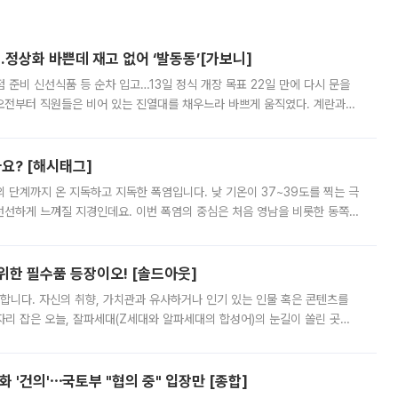
…정상화 바쁜데 재고 없어 ‘발동동’[가보니]
준비 신선식품 등 순차 입고…13일 정식 개장 목표 22일 만에 다시 문을
오전부터 직원들은 비어 있는 진열대를 채우느라 바쁘게 움직였다. 계란과
리를 잡기 시작했지만, 매장 곳곳엔 여전히 텅 빈 매대가 먼저 눈에 들어왔
까요? [해시태그]
’의 단계까지 온 지독하고 지독한 폭염입니다. 낮 기온이 37~39도를 찍는 극
 선선하게 느껴질 지경인데요. 이번 폭염의 중심은 처음 영남을 비롯한 동쪽
 북서풍이 산맥을 넘어 영남 쪽으로 내려오면서 뜨겁고 건조해졌는데요.
 위한 필수품 등장이오! [솔드아웃]
합니다. 자신의 취향, 가치관과 유사하거나 인기 있는 인물 혹은 콘텐츠를
'가 자리 잡은 오늘, 잘파세대(Z세대와 알파세대의 합성어)의 눈길이 쏠린 곳은
리는 공연장. 응원봉만큼이나 눈에 띄는 게 있습니다. 공연이 시작되기
 '건의'⋯국토부 "협의 중" 입장만 [종합]