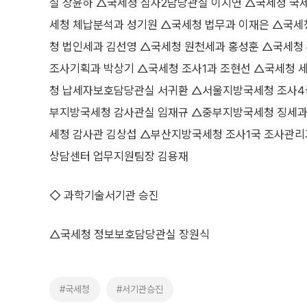
실 장윤하 △국세청 심사2담당관실 이지연 △국세청 
세청 체납분석과 성기원 △국세청 법무과 이재은 △국세
청 법인세과 김선영 △국세청 원천세과 홍성훈 △국세청
조사기획과 박상기 △국세청 조사1과 조현선 △국세청 
청 납세자보호담당관실 서귀환 △서울지방국세청 조사4
부지방국세청 감사관실 임재규 △중부지방국세청 징세과
세청 감사관 김상섭 △부산지방국세청 조사1국 조사관리
상담센터 업무지원팀장 김용재
◇ 과학기술서기관 승진
△국세청 정보보호담당관실 장원식
#국세청
#서기관승진