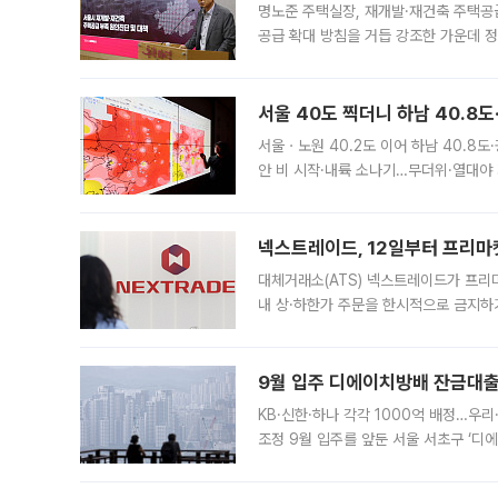
명노준 주택실장, 재개발·재건축 주택공
공급 확대 방침을 거듭 강조한 가운데 정
면 반박하고 나섰다. 명노준 서울시 주택
서울 40도 찍더니 하남 40.8도
서울ㆍ노원 40.2도 이어 하남 40.8도
안 비 시작·내륙 소나기…무더위·열대야 
에서도 40도를 웃도는 기온이 관측됐다
의 극심한
넥스트레이드, 12일부터 프리마
대체거래소(ATS) 넥스트레이드가 프리
내 상·하한가 주문을 한시적으로 금지하
가 체결 사례와 관련해 설명자료를 내고
9월 입주 디에이치방배 잔금대출
KB·신한·하나 각각 1000억 배정…우
조정 9월 입주를 앞둔 서울 서초구 ‘디
은행과 NH농협은행도 대출 취급을 검토
민은행