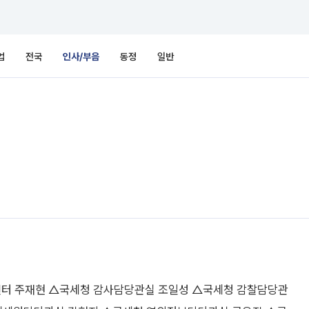
업
전국
인사/부음
동정
일반
터 주재현 △국세청 감사담당관실 조일성 △국세청 감찰담당관