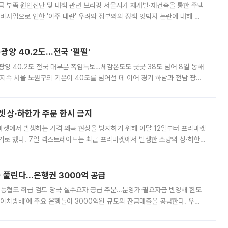
급 부족 원인진단 및 대책 관련 브리핑 서울시가 재개발·재건축을 통한 주택
비사업으로 인한 '이주 대란' 우려와 정부와의 정책 엇박자 논란에 대해 정
실장은 2031년까지 31만 가구 착공 목표에 차질이 없다는 입장이나,
·광양 40.2도…전국 '펄펄'
·광양 40.2도 전국 대부분 폭염특보…체감온도도 곳곳 38도 넘어 8일 동해
지속 서울 노원구의 기온이 40도를 넘어선 데 이어 경기 하남과 전남 광양
. 전국 대부분 지역에 폭염특보가 내려진 가운데 곳곳에서 39~40도 안팎
켓 상·하한가 주문 한시 금지
마켓에서 발생하는 가격 왜곡 현상을 방지하기 위해 이달 12일부터 프리마켓
기로 했다. 7일 넥스트레이드는 최근 프리마켓에서 발생한 소량의 상·하한
, 주문 오류로 인한 가격 급등락을 최소화하기 위한 비상 대응방안을 발표
 풀린다…은행권 3000억 공급
리·농협도 취급 검토 당국 실수요자 공급 주문…분양가·필요자금 반영해 한도
에이치방배’에 주요 은행들이 3000억원 규모의 잔금대출을 공급한다. 우리
하고 있어 향후 공급 규모가 늘어날 전망이다. 7일 금융권에 따르면 KB국