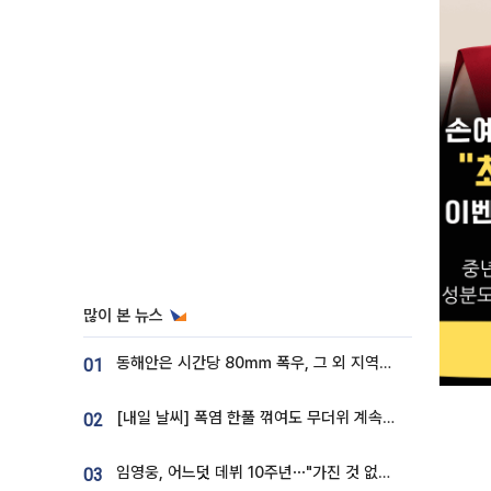
많이 본 뉴스
동해안은 시간당 80㎜ 폭우, 그 외 지역은 폭염…‘극과 극 날씨’
01
[내일 날씨] 폭염 한풀 꺾여도 무더위 계속⋯동해안 이틀 연속 비
02
임영웅, 어느덧 데뷔 10주년⋯"가진 것 없던 시절, 내 앞엔 20명의 팬뿐"
03