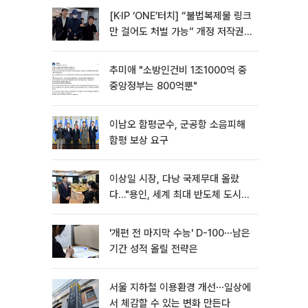
[K·IP ‘ONE’터치] “불법복제물 링크
만 걸어도 처벌 가능” 개정 저작권
법 어떻게 바뀌었나
추미애 "소방인건비 1조1000억 중
중앙정부는 800억뿐"
이남오 함평군수, 군공항 소음피해
함평 보상 요구
이상일 시장, 다낭 국제무대 올랐
다…"용인, 세계 최대 반도체 도시
된다"
'개편 전 마지막 수능' D-100⋯남은
기간 성적 올릴 전략은
서울 지하철 이용환경 개선⋯일상에
서 체감할 수 있는 변화 만든다