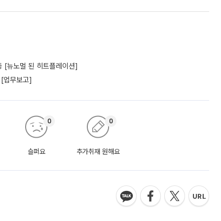
 [뉴노멀 된 히트플레이션]
 [업무보고]
0
0
슬퍼요
추가취재 원해요