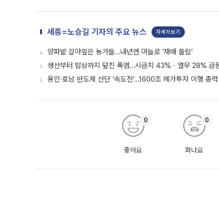
세종=노승길 기자의 주요 뉴스
자세히보기
양파밭 갈아엎은 농가들…내년엔 마늘로 ‘재배 쏠림’
생산부터 밥상까지 덮친 폭염…시금치 43%ㆍ열무 28% 급등
용인·호남 반도체 산단 ‘속도전’…1600조 메가투자 이행 총력
0
0
좋아요
화나요