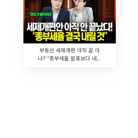
부동산 세제개편 아직 끝 아
냐? "종부세율 발표보다 내릴
것" 장기거주·양도세 전망 I 집
땅지성 I 김인만, 진미윤