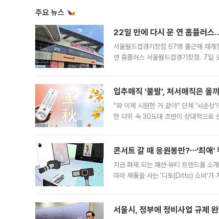
주요 뉴스
22일 만에 다시 문 연 홈플러스
서울월드컵경기장점 67명 출근해 재개점 
연 홈플러스 서울월드컵경기장점. 7일 
우유, 과일 같은 신선식품이 차근차근 자
입추매직 '불발', 처서매직은 올
“와 이제 시원한 거 같아” 단체 ‘뇌손상
한 더위 속 30도대 초반이 상대적으로
지역에 있었습니다. 7월 말에는 서풍과
콘서트 갈 때 응원봉만?⋯'최애'
지금 화제 되는 패션·뷰티 트렌드를 소개
따라 제품을 사는 '디토(Ditto) 소비
어디일까요? 아이돌 콘서트 시작을 기다
서울시, 정부에 정비사업 규제 완화