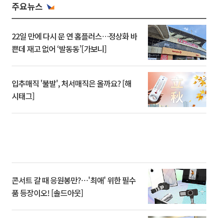
주요뉴스
22일 만에 다시 문 연 홈플러스…정상화 바
쁜데 재고 없어 ‘발동동’[가보니]
입추매직 '불발', 처서매직은 올까요? [해
시태그]
콘서트 갈 때 응원봉만?⋯'최애' 위한 필수
품 등장이오! [솔드아웃]