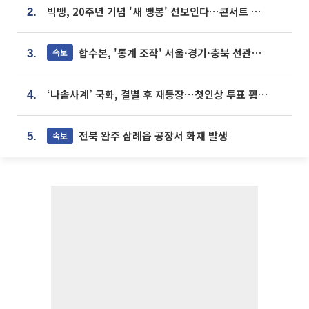
빅뱅, 20주년 기념 '새 뱅봉' 선보인다⋯콘서트 앞두고 팝업 개최
2.
합수본, '통계 조작' 서울·경기·충북 선관위 등 추가 압수수색
속보
3.
‘나솔사계’ 국화, 결별 후 재등장⋯첫인상 투표 휩쓸고 ‘인기녀’ 등극
4.
전북 완주 삼례읍 공장서 화재 발생
속보
5.