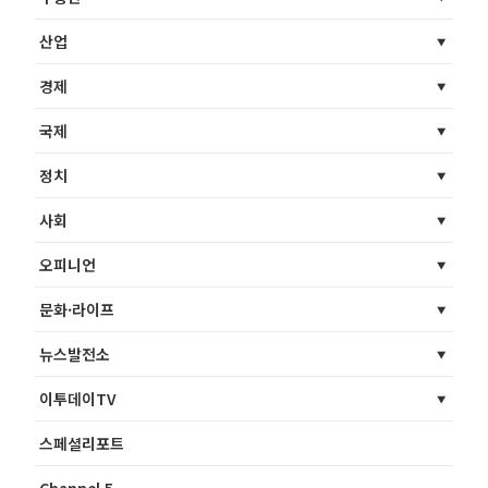
산업
경제
국제
정치
사회
오피니언
문화·라이프
뉴스발전소
이투데이TV
스페셜리포트
Channel 5