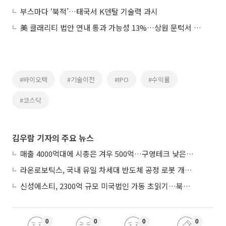
부스마다 ‘북적’…태국서 K덴탈 기술력 과시
美 클래리티 법안 연내 통과 가능성 13%…상원 문턱서 제동
#바이오텍
#기술이전
#IPO
#수익률
#코스닥
김우람 기자의 주요 뉴스
매출 4000억대에 시총은 겨우 500억…구영테크 낮은 몸값에 저가 승계 마무리
라온로보틱스, 국내 유일 차세대 반도체 공정 로봇 개발 ‘고객사 테스트 진행’
신성에스티, 2300억 규모 미국법인 가동 초읽기…북미 ESS 공략 본격화
0
0
0
0