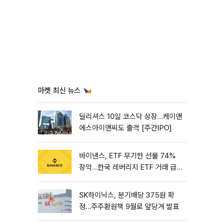
마켓 최신 뉴스
딜리셔스 10일 코스닥 상장…케이앤
에스아이앤씨도 출격 [주간IPO]
바이낸스, ETF 무기한 선물 74%
장악…한국 레버리지 ETF 거래 급
증 [e가상자산]
SK하이닉스, 분기배당 375원 확
정…주주환원책 9월로 앞당겨 발표