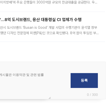
에이치방배’에 주요 은행들이 3000억원 규모의 잔금대출을 공급한다. 우리
하고 있어 향후 공급 규모가 늘어날 전망이다. 7일 금융권에 따르면 KB국
od'…8억 도시브랜드, 용산 대통령실 CI 업체가 수행
시 도시브랜드 ‘Busan is Good’ 개발 사업의 수행기관이 윤석열 정부
여했던 디자인 전문업체 피앤(P&)인 것으로 확인됐다. 8억 원이 투입된 부산
 부족과 디자인 정체성 논란에 휩싸였던 만큼, 사업 선정 과정과 결과물에
0 / 300