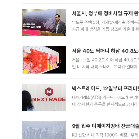
서울시, 정부에 정비사업 규제 완화
명노준 주택실장, 재개발·재건축 주택공
공급 확대 방침을 거듭 강조한 가운데 정
면 반박하고 나섰다. 명노준 서울시 주택
서울 40도 찍더니 하남 40.8도
서울ㆍ노원 40.2도 이어 하남 40.8도
안 비 시작·내륙 소나기…무더위·열대야 
에서도 40도를 웃도는 기온이 관측됐다
의 극심한
넥스트레이드, 12일부터 프리마
대체거래소(ATS) 넥스트레이드가 프리
내 상·하한가 주문을 한시적으로 금지하
가 체결 사례와 관련해 설명자료를 내고
9월 입주 디에이치방배 잔금대출
KB·신한·하나 각각 1000억 배정…우