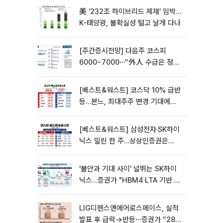
美 ‘232조 하이브리드 제재’ 임박…
K-태양광, 불확실성 털고 날개 다나
[주간증시전망] 다음주 코스피
6000~7000⋯“外人 수급은 정책
이 변수”
[베스트&워스트] 코스닥 10% 급반
등…본느, 최대주주 변경 기대에
270% 폭등
[베스트&워스트] 삼성전자·SK하이
닉스 밀린 한 주…상상인증권은
85% 급등
'불안과 기대 사이' 널뛰는 SK하이
닉스…증권가 "HBM4·LTA 기반 펀
터멘털 견고"
LIG디펜스앤에어로스페이스, 실적
발표 후 급락→반등⋯증권가 “28년