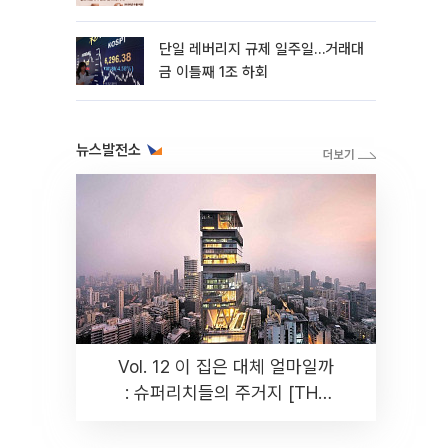
까지 튼튼”
단일 레버리지 규제 일주일…거래대
금 이틀째 1조 하회
뉴스발전소
Vol. 12 이 집은 대체 얼마일까
: 슈퍼리치들의 주거지 [THE
RARE]