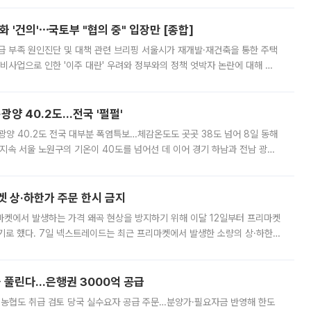
 '건의'⋯국토부 "협의 중" 입장만 [종합]
급 부족 원인진단 및 대책 관련 브리핑 서울시가 재개발·재건축을 통한 주택
비사업으로 인한 '이주 대란' 우려와 정부와의 정책 엇박자 논란에 대해 정
실장은 2031년까지 31만 가구 착공 목표에 차질이 없다는 입장이나,
·광양 40.2도…전국 '펄펄'
·광양 40.2도 전국 대부분 폭염특보…체감온도도 곳곳 38도 넘어 8일 동해
지속 서울 노원구의 기온이 40도를 넘어선 데 이어 경기 하남과 전남 광양
. 전국 대부분 지역에 폭염특보가 내려진 가운데 곳곳에서 39~40도 안팎
켓 상·하한가 주문 한시 금지
마켓에서 발생하는 가격 왜곡 현상을 방지하기 위해 이달 12일부터 프리마켓
기로 했다. 7일 넥스트레이드는 최근 프리마켓에서 발생한 소량의 상·하한
, 주문 오류로 인한 가격 급등락을 최소화하기 위한 비상 대응방안을 발표
 풀린다…은행권 3000억 공급
리·농협도 취급 검토 당국 실수요자 공급 주문…분양가·필요자금 반영해 한도