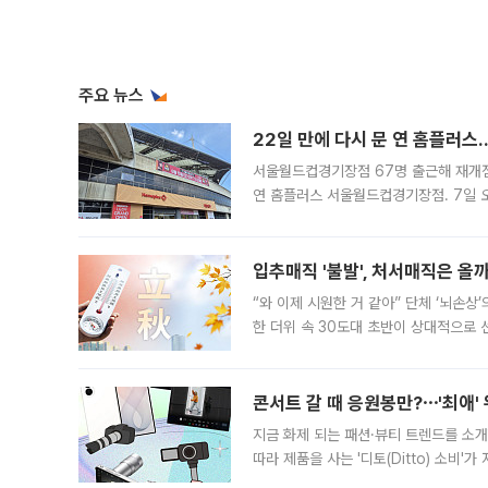
주요 뉴스
22일 만에 다시 문 연 홈플러스
서울월드컵경기장점 67명 출근해 재개점 
연 홈플러스 서울월드컵경기장점. 7일 
우유, 과일 같은 신선식품이 차근차근 자
입추매직 '불발', 처서매직은 올
“와 이제 시원한 거 같아” 단체 ‘뇌손상
한 더위 속 30도대 초반이 상대적으로
지역에 있었습니다. 7월 말에는 서풍과
콘서트 갈 때 응원봉만?⋯'최애'
지금 화제 되는 패션·뷰티 트렌드를 소개
따라 제품을 사는 '디토(Ditto) 소비
어디일까요? 아이돌 콘서트 시작을 기다