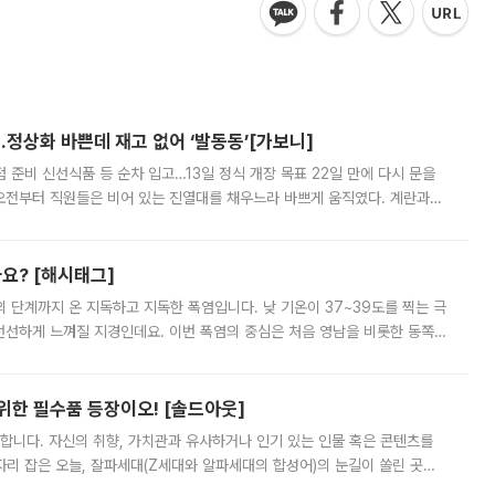
…정상화 바쁜데 재고 없어 ‘발동동’[가보니]
준비 신선식품 등 순차 입고…13일 정식 개장 목표 22일 만에 다시 문을
오전부터 직원들은 비어 있는 진열대를 채우느라 바쁘게 움직였다. 계란과
리를 잡기 시작했지만, 매장 곳곳엔 여전히 텅 빈 매대가 먼저 눈에 들어왔
까요? [해시태그]
’의 단계까지 온 지독하고 지독한 폭염입니다. 낮 기온이 37~39도를 찍는 극
 선선하게 느껴질 지경인데요. 이번 폭염의 중심은 처음 영남을 비롯한 동쪽
 북서풍이 산맥을 넘어 영남 쪽으로 내려오면서 뜨겁고 건조해졌는데요.
 위한 필수품 등장이오! [솔드아웃]
합니다. 자신의 취향, 가치관과 유사하거나 인기 있는 인물 혹은 콘텐츠를
'가 자리 잡은 오늘, 잘파세대(Z세대와 알파세대의 합성어)의 눈길이 쏠린 곳은
리는 공연장. 응원봉만큼이나 눈에 띄는 게 있습니다. 공연이 시작되기