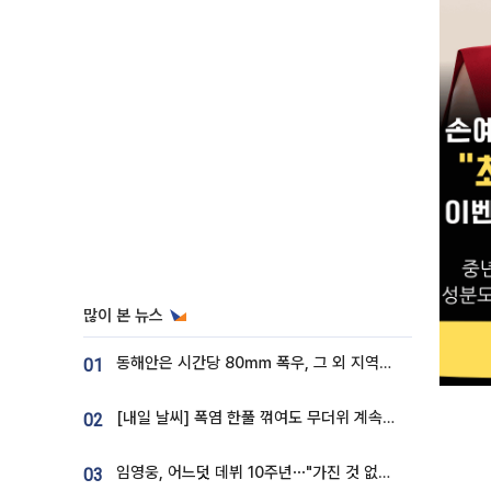
많이 본 뉴스
동해안은 시간당 80㎜ 폭우, 그 외 지역은 폭염…‘극과 극 날씨’
01
[내일 날씨] 폭염 한풀 꺾여도 무더위 계속⋯동해안 이틀 연속 비
02
임영웅, 어느덧 데뷔 10주년⋯"가진 것 없던 시절, 내 앞엔 20명의 팬뿐"
03