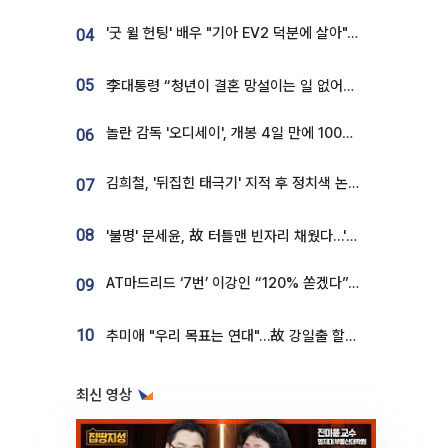
'굿 윌 헌팅' 배우 "기아 EV2 덕분에 살아"…교통사고 후 안전성 극찬
04
05
李대통령 “청년이 결혼 망설이는 일 없어야...제도상 불이익 조사”
놀란 감독 '오디세이', 개봉 4일 만에 100만 돌파⋯'왕사남' 보다 빠르다
06
김희철, '뒤집힌 태극기' 지적 후 정치색 논란…"좌우 떠나 우리나라 국기"
07
08
'불명' 문세윤, 故 터틀맨 빈자리 채웠다…'거북이' 눈물의 최종 우승
AT마드리드 ‘7번’ 이강인 “120% 쏟겠다”⋯시메오네 감독 “필요한 선수”
09
10
추미애 "우리 목표는 연대"…故 강일출 할머니 흉상 제막
최신 영상