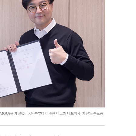
(MOU)을 체결했다.<왼쪽부터 이주현 마코빌 대표이사, 차현일 손오공