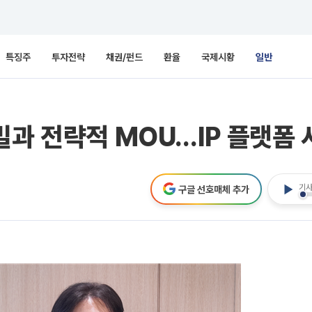
특징주
투자전략
채권/펀드
환율
국제시황
일반
빌과 전략적 MOU…IP 플랫폼
기사
구글 선호매체 추가