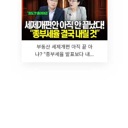
부동산 세제개편 아직 끝 아
냐? "종부세율 발표보다 내릴
것" 장기거주·양도세 전망 I 집
땅지성 I 김인만, 진미윤