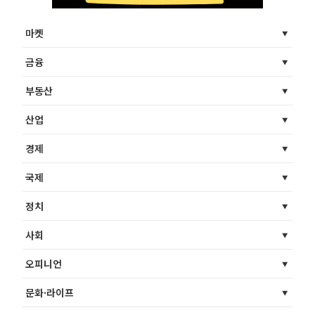
마켓
금융
부동산
산업
경제
국제
정치
사회
오피니언
문화·라이프