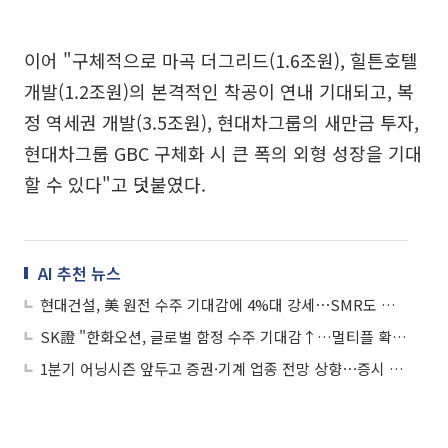
이어 "구체적으로 마곡 더그리드(1.6조원), 힐튼호텔
개발(1.2조원)의 본격적인 착공이 연내 기대되고, 복
정 역세권 개발(3.5조원), 현대차그룹의 새만금 투자,
현대차그룹 GBC 구체화 시 큰 폭의 외형 성장을 기대
할 수 있다"고 덧붙였다.
AI 추천 뉴스
현대건설, 美 원전 수주 기대감에 4%대 강세⋯SMR도 상승 동력
SK證 "한화오션, 글로벌 함정 수주 기대감↑…멀티플 확장 전망"
1분기 어닝시즌 앞두고 증권·기계 업종 전망 상향⋯증시 활황·AI가 견인