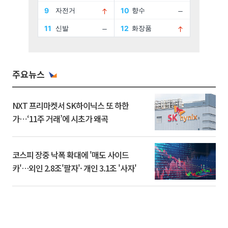
주요뉴스
NXT 프리마켓서 SK하이닉스 또 하한
가⋯‘11주 거래’에 시초가 왜곡
코스피 장중 낙폭 확대에 '매도 사이드
카'…외인 2.8조'팔자'· 개인 3.1조 '사자'