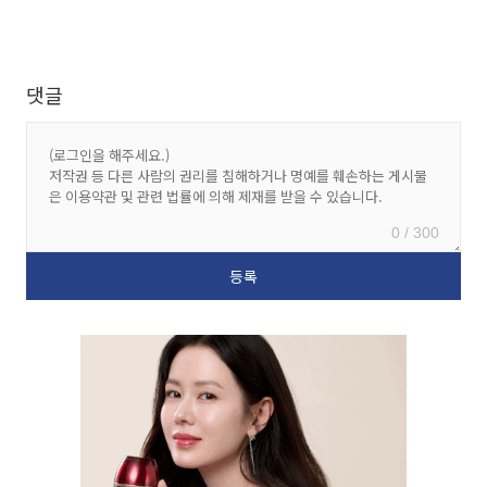
댓글
0 / 300