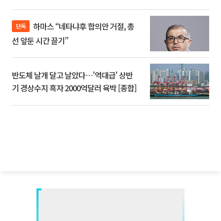
하마스 “네타냐후 합의안 거절, 총
단독
선 앞둔 시간 끌기”
반도체 날개 달고 날았다⋯'역대급' 상반
기 경상수지 흑자 2000억달러 육박 [종합]