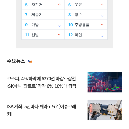
주요뉴스
코스피, 4% 하락에 6270선 마감…삼전
·SK하닉 '와르르' 각각 6%·10%대 급락
ISA 계좌, 5년마다 깨라고요? [이슈크래
커]