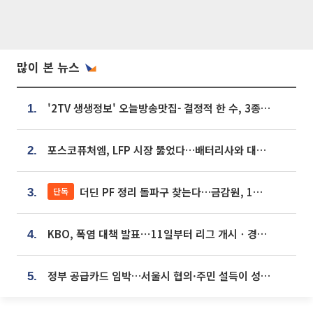
많이 본 뉴스
'2TV 생생정보' 오늘방송맛집- 결정적 한 수, 3종 메밀면! 메밀 소바 맛집 '의○○○○'
1.
포스코퓨처엠, LFP 시장 뚫었다…배터리사와 대규모 장기 공급 합의
2.
더딘 PF 정리 돌파구 찾는다…금감원, 1년 반 만에 매각설명회 재개
단독
3.
KBO, 폭염 대책 발표⋯11일부터 리그 개시ㆍ경기 오후 7시 시작
4.
정부 공급카드 임박…서울시 협의·주민 설득이 성패 가른다 [부동산 해법 전쟁]
5.