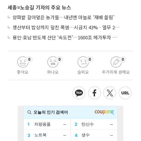
세종=노승길 기자의 주요 뉴스
양파밭 갈아엎은 농가들…내년엔 마늘로 ‘재배 쏠림’
생산부터 밥상까지 덮친 폭염…시금치 43%ㆍ열무 28% 급등
용인·호남 반도체 산단 ‘속도전’…1600조 메가투자 이행 총력
0
0
0
0
좋아요
화나요
슬퍼요
추가취재 원해요