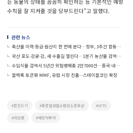
는 동물의 상태를 꼼꼼히 확인하는 등 기본적인 예방
수칙을 잘 지켜줄 것을 당부드린다”고 말했다.
관련 뉴스
축산물 이력·등급·원산지 한 번에 본다…정부, 3주간 합동단속
국산 포도·감귤·감, 새 수출길 열린다…1분기 농산물 검역협상 성과 본격화
수입식물 검역서 5년간 위험병해충 2만7000건…중국·네덜란드발 검출 많았다
블랙록 토큰화 MMF, 유럽 시장 진출∙∙∙스테이블코인 확장
#참진드기
#중증열성혈소판감소증후군
#SFTS
#라임병
#예방약투약