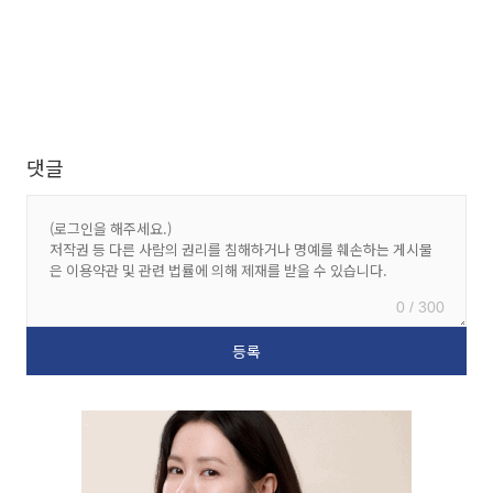
댓글
0 / 300