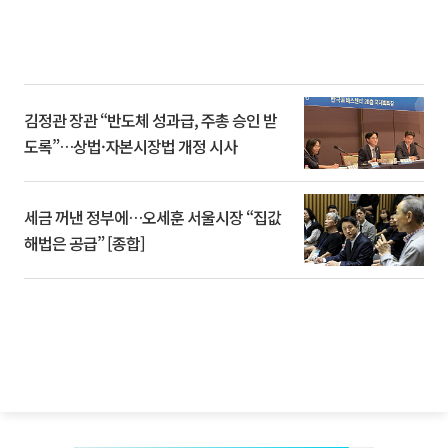
김정관 장관 “반도체 성과급, 주총 승인 받
도록”…상법·자본시장법 개정 시사
세금 꺼낸 정부에…오세훈 서울시장 “집값
해법은 공급” [종합]