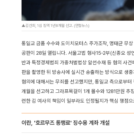
▲김건희, 1심 징역 1년8개월 선고. (연합뉴스)
통일교 금품 수수와 도이치모터스 주가조작, 명태균 무상
공판이 28일 열립니다. 서울고법 형사15-2부(신종오 성
반과 특정경제범죄 가중처벌법상 알선수재 등 혐의 사건에
판을 촬영한 뒤 방송사에 실시간 송출하는 방식으로 생중
혐의에 대해서는 무죄를 선고했지만, 통일교 측으로부터 청
개월을 선고하고 그라프목걸이 1개 몰수와 1281만원 
련한 김 여사의 책임이 일부라도 인정될지가 핵심 쟁점으
이란, '호르무즈 통행료' 징수용 계좌 개설