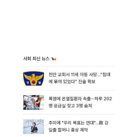
사회 최신 뉴스
천안 교회서 11세 아동 사망…“침대
에 묶여 있었다” 진술 확보
폭염에 온열질환자 속출⋯하루 202
명 응급실 찾고 3명 숨져
추미애 "우리 목표는 연대"…故 강
일출 할머니 흉상 제막