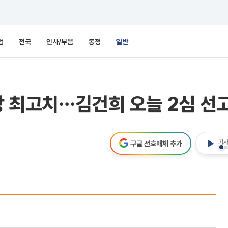
업
전국
인사/부음
동정
일반
사상 최고치⋯김건희 오늘 2심 선
기사
구글 선호매체 추가