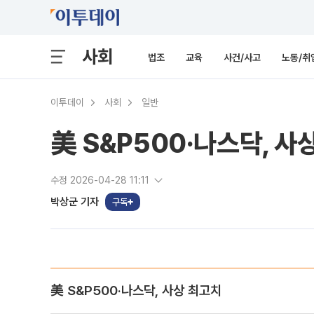
사회
법조
교육
사건/사고
노동/취
이투데이
사회
일반
美 S&P500·나스닥, 
수정 2026-04-28 11:11
박상군 기자
구독
美 S&P500·나스닥, 사상 최고치