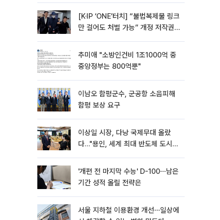
[K·IP ‘ONE’터치] “불법복제물 링크
만 걸어도 처벌 가능” 개정 저작권
법 어떻게 바뀌었나
추미애 "소방인건비 1조1000억 중
중앙정부는 800억뿐"
이남오 함평군수, 군공항 소음피해
함평 보상 요구
이상일 시장, 다낭 국제무대 올랐
다…"용인, 세계 최대 반도체 도시
된다"
'개편 전 마지막 수능' D-100⋯남은
기간 성적 올릴 전략은
서울 지하철 이용환경 개선⋯일상에