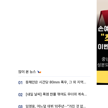
많이 본 뉴스
동해안은 시간당 80㎜ 폭우, 그 외 지역은 폭염…‘극과 극 날씨’
01
[내일 날씨] 폭염 한풀 꺾여도 무더위 계속⋯동해안 이틀 연속 비
02
임영웅, 어느덧 데뷔 10주년⋯"가진 것 없던 시절, 내 앞엔 20명의 팬뿐"
03