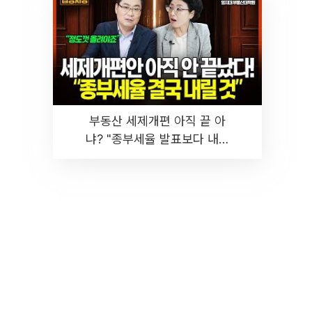
부동산 세제개편 아직 끝 아
냐? "종부세율 발표보다 내릴
것" 장기거주·양도세 전망 I 집
땅지성 I 김인만, 진미윤