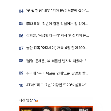
'굿 윌 헌팅' 배우 "기아 EV2 덕분에 살아"…교통사고 후 안전성 극찬
04
05
李대통령 “청년이 결혼 망설이는 일 없어야...제도상 불이익 조사”
김희철, '뒤집힌 태극기' 지적 후 정치색 논란…"좌우 떠나 우리나라 국기"
06
놀란 감독 '오디세이', 개봉 4일 만에 100만 돌파⋯'왕사남' 보다 빠르다
07
08
'불명' 문세윤, 故 터틀맨 빈자리 채웠다…'거북이' 눈물의 최종 우승
09
추미애 "우리 목표는 연대"…故 강일출 할머니 흉상 제막
AT마드리드 ‘7번’ 이강인 “120% 쏟겠다”⋯시메오네 감독 “필요한 선수”
10
최신 영상