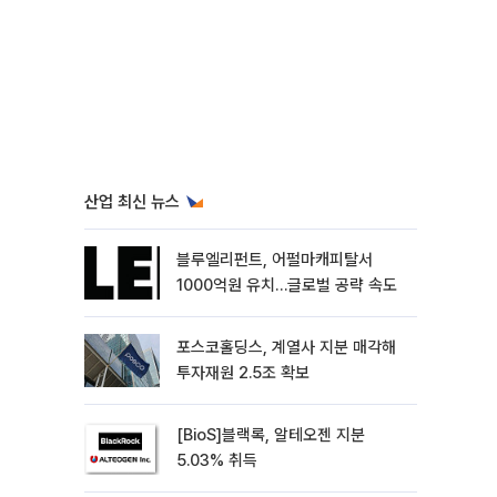
산업 최신 뉴스
블루엘리펀트, 어펄마캐피탈서
1000억원 유치…글로벌 공략 속도
포스코홀딩스, 계열사 지분 매각해
투자재원 2.5조 확보
[BioS]블랙록, 알테오젠 지분
5.03% 취득