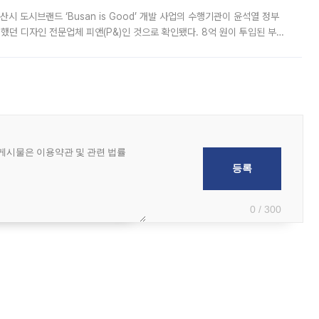
시 도시브랜드 ‘Busan is Good’ 개발 사업의 수행기관이 윤석열 정부
여했던 디자인 전문업체 피앤(P&)인 것으로 확인됐다. 8억 원이 투입된 부산
 부족과 디자인 정체성 논란에 휩싸였던 만큼, 사업 선정 과정과 결과물에
0 / 300