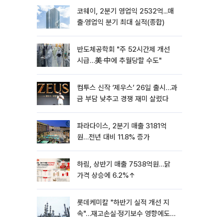
코웨이, 2분기 영업익 2532억...매
출·영업익 분기 최대 실적(종합)
반도체공학회 "주 52시간제 개선
시급…美·中에 추월당할 수도"
컴투스 신작 ‘제우스’ 26일 출시…과
금 부담 낮추고 경쟁 재미 살렸다
파라다이스, 2분기 매출 3181억
원…전년 대비 11.8% 증가
하림, 상반기 매출 7538억원…닭
가격 상승에 6.2%↑
롯데케미칼 "하반기 실적 개선 지
속"…재고손실·정기보수 영향에도