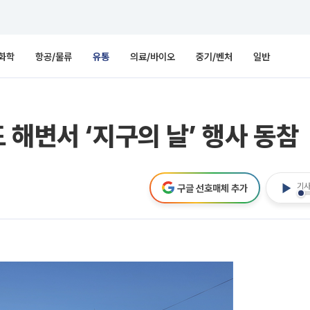
화학
항공/물류
유통
의료/바이오
중기/벤처
일반
 해변서 ‘지구의 날’ 행사 동참
기사
구글 선호매체 추가