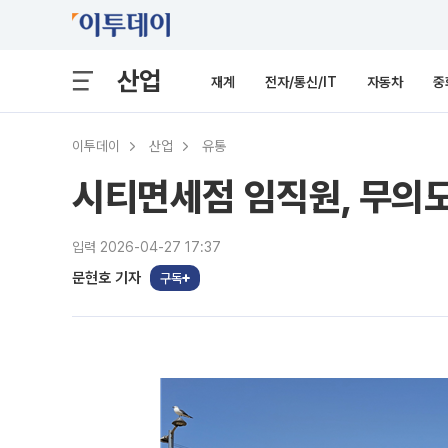
산업
재계
전자/통신/IT
자동차
중
이투데이
산업
유통
시티면세점 임직원, 무의도
입력 2026-04-27 17:37
문현호 기자
구독