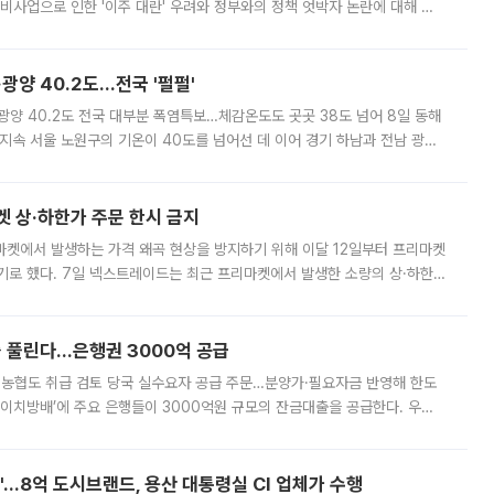
비사업으로 인한 '이주 대란' 우려와 정부와의 정책 엇박자 논란에 대해 정
실장은 2031년까지 31만 가구 착공 목표에 차질이 없다는 입장이나,
·광양 40.2도…전국 '펄펄'
·광양 40.2도 전국 대부분 폭염특보…체감온도도 곳곳 38도 넘어 8일 동해
지속 서울 노원구의 기온이 40도를 넘어선 데 이어 경기 하남과 전남 광양
. 전국 대부분 지역에 폭염특보가 내려진 가운데 곳곳에서 39~40도 안팎
켓 상·하한가 주문 한시 금지
마켓에서 발생하는 가격 왜곡 현상을 방지하기 위해 이달 12일부터 프리마켓
기로 했다. 7일 넥스트레이드는 최근 프리마켓에서 발생한 소량의 상·하한
, 주문 오류로 인한 가격 급등락을 최소화하기 위한 비상 대응방안을 발표
 풀린다…은행권 3000억 공급
리·농협도 취급 검토 당국 실수요자 공급 주문…분양가·필요자금 반영해 한도
에이치방배’에 주요 은행들이 3000억원 규모의 잔금대출을 공급한다. 우리
하고 있어 향후 공급 규모가 늘어날 전망이다. 7일 금융권에 따르면 KB국
od'…8억 도시브랜드, 용산 대통령실 CI 업체가 수행