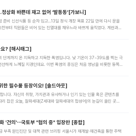
…정상화 바쁜데 재고 없어 ‘발동동’[가보니]
준비 신선식품 등 순차 입고…13일 정식 개장 목표 22일 만에 다시 문을
오전부터 직원들은 비어 있는 진열대를 채우느라 바쁘게 움직였다. 계란과
리를 잡기 시작했지만, 매장 곳곳엔 여전히 텅 빈 매대가 먼저 눈에 들어왔
까요? [해시태그]
’의 단계까지 온 지독하고 지독한 폭염입니다. 낮 기온이 37~39도를 찍는 극
 선선하게 느껴질 지경인데요. 이번 폭염의 중심은 처음 영남을 비롯한 동쪽
 북서풍이 산맥을 넘어 영남 쪽으로 내려오면서 뜨겁고 건조해졌는데요.
 위한 필수품 등장이오! [솔드아웃]
합니다. 자신의 취향, 가치관과 유사하거나 인기 있는 인물 혹은 콘텐츠를
'가 자리 잡은 오늘, 잘파세대(Z세대와 알파세대의 합성어)의 눈길이 쏠린 곳은
리는 공연장. 응원봉만큼이나 눈에 띄는 게 있습니다. 공연이 시작되기
 '건의'⋯국토부 "협의 중" 입장만 [종합]
급 부족 원인진단 및 대책 관련 브리핑 서울시가 재개발·재건축을 통한 주택