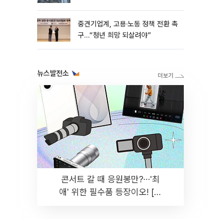
흑자 유지
중견기업계, 고용·노동 정책 전환 촉
구…“청년 희망 되살려야”
뉴스발전소
콘서트 갈 때 응원봉만?⋯'최
애' 위한 필수품 등장이오! [솔
드아웃]