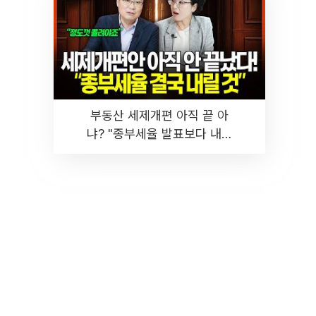
부동산 세제개편 아직 끝 아
냐? "종부세율 발표보다 내릴
것" 장기거주·양도세 전망 I 집
땅지성 I 김인만, 진미윤