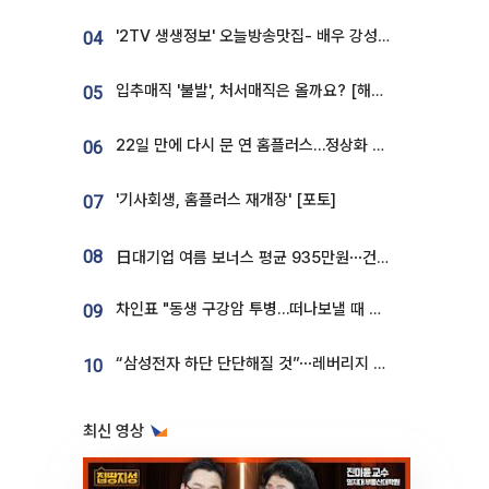
'2TV 생생정보' 오늘방송맛집- 배우 강성진 단골! 쌀국수ㆍ푸팟퐁 커리 맛집 '블○○○'
04
입추매직 '불발', 처서매직은 올까요? [해시태그]
05
22일 만에 다시 문 연 홈플러스…정상화 바쁜데 재고 없어 ‘발동동’[가보니]
06
'기사회생, 홈플러스 재개장' [포토]
07
08
日대기업 여름 보너스 평균 935만원⋯건설회사 1800만 넘어
차인표 "동생 구강암 투병…떠나보낼 때 가장 힘들었다”
09
“삼성전자 하단 단단해질 것”⋯레버리지 규제에 쏠림 완화 [찐코노미]
10
최신 영상