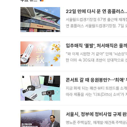
22일 만에 다시 문 연 홈플러스
서울월드컵경기장점 67명 출근해 재개점 
연 홈플러스 서울월드컵경기장점. 7일 
우유, 과일 같은 신선식품이 차근차근 자
입추매직 '불발', 처서매직은 올
“와 이제 시원한 거 같아” 단체 ‘뇌손상
한 더위 속 30도대 초반이 상대적으로
지역에 있었습니다. 7월 말에는 서풍과
콘서트 갈 때 응원봉만?⋯'최애'
지금 화제 되는 패션·뷰티 트렌드를 소개
따라 제품을 사는 '디토(Ditto) 소비
어디일까요? 아이돌 콘서트 시작을 기다
서울시, 정부에 정비사업 규제 완화
명노준 주택실장, 재개발·재건축 주택공