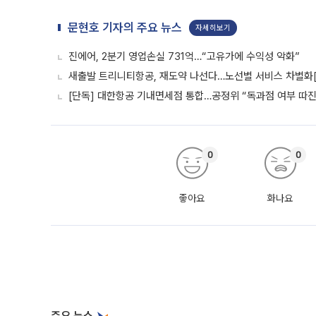
문현호 기자의 주요 뉴스
자세히보기
진에어, 2분기 영업손실 731억…“고유가에 수익성 악화”
새출발 트리니티항공, 재도약 나선다…노선별 서비스 차별화
[단독] 대한항공 기내면세점 통합…공정위 “독과점 여부 따진다
0
0
좋아요
화나요
주요 뉴스