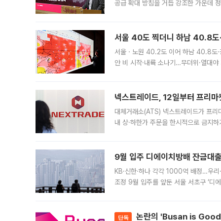
공급 확대 방침을 거듭 강조한 가운데 정
면 반박하고 나섰다. 명노준 서울시 주택
서울 40도 찍더니 하남 40.8도
서울ㆍ노원 40.2도 이어 하남 40.8도
안 비 시작·내륙 소나기…무더위·열대야 
에서도 40도를 웃도는 기온이 관측됐다
의 극심한
넥스트레이드, 12일부터 프리마
대체거래소(ATS) 넥스트레이드가 프리
내 상·하한가 주문을 한시적으로 금지하
가 체결 사례와 관련해 설명자료를 내고
9월 입주 디에이치방배 잔금대출
KB·신한·하나 각각 1000억 배정…우
조정 9월 입주를 앞둔 서울 서초구 ‘디
은행과 NH농협은행도 대출 취급을 검토
민은행
논란의 'Busan is Go
단독