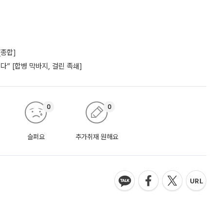
[종합]
” [합병 막바지, 걸린 족쇄]
0
0
슬퍼요
추가취재 원해요