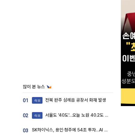
많이 본 뉴스
전북 완주 삼례읍 공장서 화재 발생
01
속보
서울도 '40도'…오늘 노원 40.2도 기록
02
속보
SK하이닉스, 용인·청주에 54조 투자…AI 메모리 생산기지 키운다
03