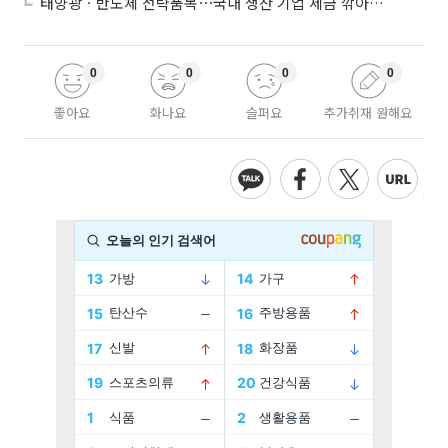
태양광ㆍ반도체 전략품목⋯국내 생산 기업 세금 깎아준다
0
0
0
0
좋아요
화나요
슬퍼요
추가취재 원해요