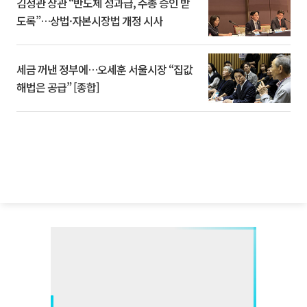
김정관 장관 “반도체 성과급, 주총 승인 받
도록”…상법·자본시장법 개정 시사
세금 꺼낸 정부에…오세훈 서울시장 “집값
해법은 공급” [종합]