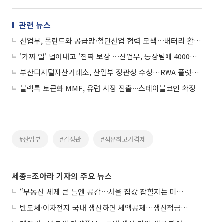
관련 뉴스
산업부, 폴란드와 공급망·첨단산업 협력 모색⋯배터리 활용 확대 요청
'가짜 일' 덜어내고 '진짜 보상'⋯산업부, 통상팀에 4000만원 파격 포상
부산디지털자산거래소, 산업부 장관상 수상…RWA 플랫폼 혁신성 인정
블랙록 토큰화 MMF, 유럽 시장 진출∙∙∙스테이블코인 확장
#산업부
#김정관
#석유최고가격제
세종=조아라 기자의 주요 뉴스
“부동산 세제 큰 틀엔 공감⋯서울 집값 잡힐지는 미지수”
반도체·이차전지 국내 생산하면 세액공제…생산적금융 ISA 신설