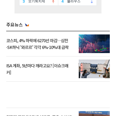
주요뉴스
코스피, 4% 하락에 6270선 마감…삼전
·SK하닉 '와르르' 각각 6%·10%대 급락
ISA 계좌, 5년마다 깨라고요? [이슈크래
커]