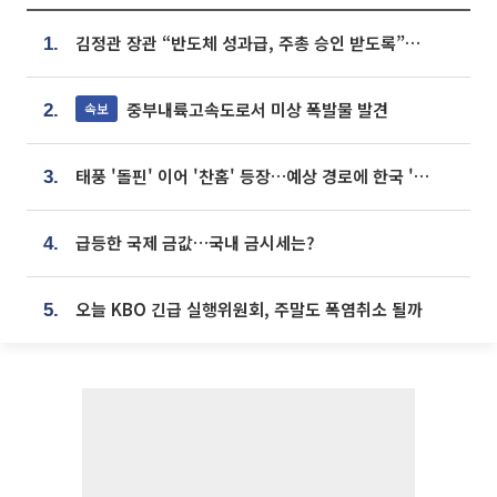
김정관 장관 “반도체 성과급, 주총 승인 받도록”…상법·자본시장법 개정 시사
1.
중부내륙고속도로서 미상 폭발물 발견
속보
2.
태풍 '돌핀' 이어 '찬홈' 등장…예상 경로에 한국 '한숨'
3.
급등한 국제 금값…국내 금시세는?
4.
오늘 KBO 긴급 실행위원회, 주말도 폭염취소 될까
5.