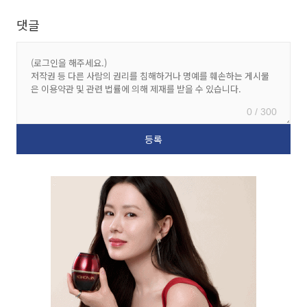
댓글
0 / 300