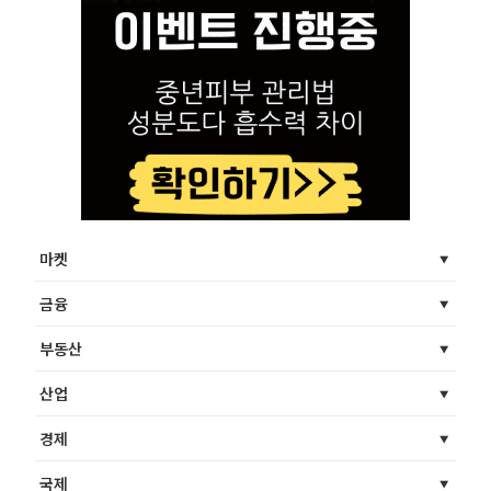
마켓
금융
부동산
산업
경제
국제