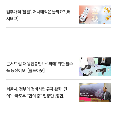
입추매직 '불발', 처서매직은 올까요? [해
시태그]
콘서트 갈 때 응원봉만?⋯'최애' 위한 필수
품 등장이오! [솔드아웃]
서울시, 정부에 정비사업 규제 완화 '건
의'⋯국토부 "협의 중" 입장만 [종합]