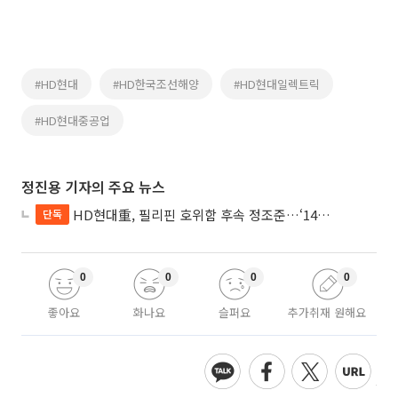
#HD현대
#HD한국조선해양
#HD현대일렉트릭
#HD현대중공업
정진용 기자의 주요 뉴스
HD현대重, 필리핀 호위함 후속 정조준…‘14척+α’ 싹쓸이 노린다
단독
0
0
0
0
좋아요
화나요
슬퍼요
추가취재 원해요