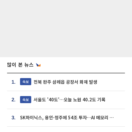
많이 본 뉴스
전북 완주 삼례읍 공장서 화재 발생
속보
1.
서울도 '40도'…오늘 노원 40.2도 기록
속보
2.
SK하이닉스, 용인·청주에 54조 투자…AI 메모리 생산기지 키운다
3.