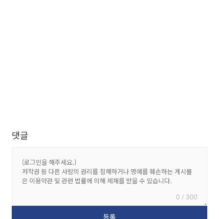
댓글
0 / 300