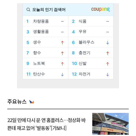
주요뉴스
22일 만에 다시 문 연 홈플러스…정상화 바
쁜데 재고 없어 ‘발동동’[가보니]