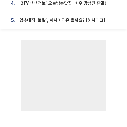
'2TV 생생정보' 오늘방송맛집- 배우 강성진 단골! 쌀국수ㆍ푸팟퐁 커리 맛집 '블○○○'
4.
입추매직 '불발', 처서매직은 올까요? [해시태그]
5.