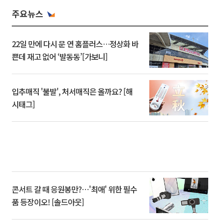
주요뉴스
22일 만에 다시 문 연 홈플러스…정상화 바
쁜데 재고 없어 ‘발동동’[가보니]
입추매직 '불발', 처서매직은 올까요? [해
시태그]
콘서트 갈 때 응원봉만?⋯'최애' 위한 필수
품 등장이오! [솔드아웃]