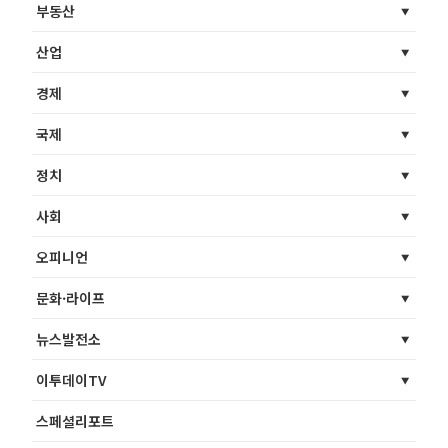
부동산
산업
경제
국제
정치
사회
오피니언
문화·라이프
뉴스발전소
이투데이TV
스페셜리포트