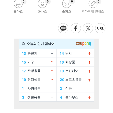
0
0
0
0
좋아요
화나요
슬퍼요
추가취재 원해요