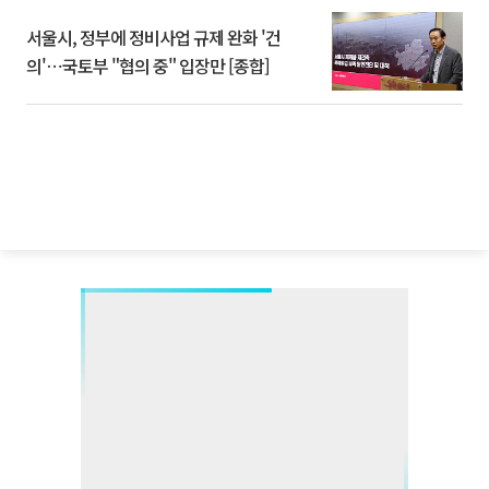
서울시, 정부에 정비사업 규제 완화 '건
의'⋯국토부 "협의 중" 입장만 [종합]