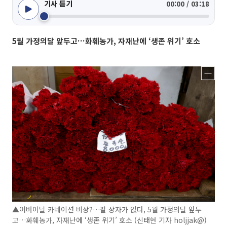
기사 듣기
00:00 / 03:18
5월 가정의달 앞두고…화훼농가, 자재난에 ‘생존 위기’ 호소
▲어버이날 카네이션 비상?…팔 상자가 없다, 5월 가정의달 앞두
고…화훼농가, 자재난에 ‘생존 위기’ 호소 (신태현 기자 holjjak@)