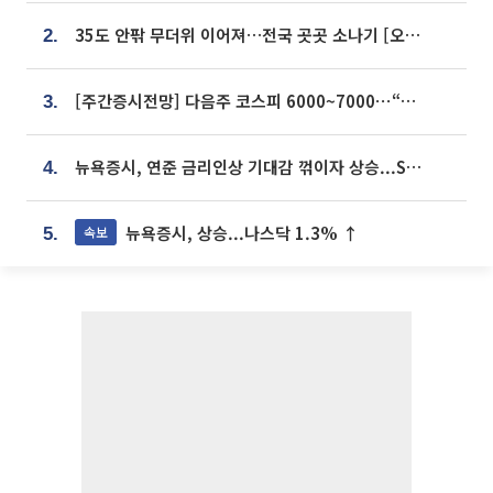
35도 안팎 무더위 이어져…전국 곳곳 소나기 [오늘 날씨]
2.
[주간증시전망] 다음주 코스피 6000~7000⋯“外人 수급은 정책이 변수”
3.
뉴욕증시, 연준 금리인상 기대감 꺾이자 상승...S&P500 사상 최고치 [종합]
4.
뉴욕증시, 상승...나스닥 1.3% ↑
속보
5.