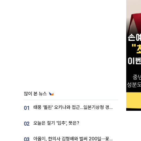
많이 본 뉴스
태풍 '돌핀' 오키나와 접근…일본기상청 경로 업데이트
01
오늘은 절기 '입추', 뜻은?
02
아옳이, 한의사 김형배와 벌써 200일⋯꽃다발 들고 "프러포즈 아냐"
03