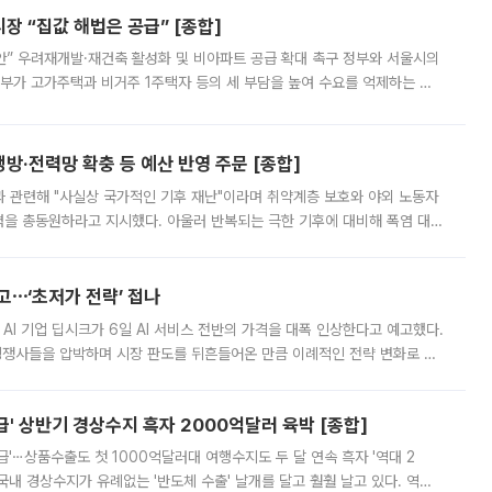
 “집값 해법은 공급” [종합]
안” 우려재개발·재건축 활성화 및 비아파트 공급 확대 촉구 정부와 서울시의
정부가 고가주택과 비거주 1주택자 등의 세 부담을 높여 수요를 억제하는 카
키울 것이라며 세금이 아닌 공급이 근본적인 처방이라고 전면 반박했다.
방·전력망 확충 등 예산 반영 주문 [종합]
과 관련해 "사실상 국가적인 기후 재난"이라며 취약계층 보호와 야외 노동자
정력을 총동원하라고 지시했다. 아울러 반복되는 극한 기후에 대비해 폭염 대응
영하는 방안도 검토하라고 주문했다. 이 대통령은 이날 폭염·가뭄 대
예고⋯‘초저가 전략’ 접나
 AI 기업 딥시크가 6일 AI 서비스 전반의 가격을 대폭 인상한다고 예고했다.
 경쟁사들을 압박하며 시장 판도를 뒤흔들어온 만큼 이례적인 전략 변화로 평
 이날 공지를 통해 구체적인 인상 폭은 공개하지 않았지만 상당한 수
' 상반기 경상수지 흑자 2000억달러 육박 [종합]
급'⋯상품수출도 첫 1000억달러대 여행수지도 두 달 연속 흑자 '역대 2
국내 경상수지가 유례없는 '반도체 수출' 날개를 달고 훨훨 날고 있다. 역대