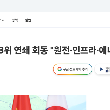
외교
정책
일반
3위 연쇄 회동 "원전·인프라·에
기사
구글 선호매체 추가