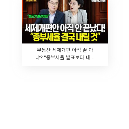
부동산 세제개편 아직 끝 아
냐? "종부세율 발표보다 내릴
것" 장기거주·양도세 전망 I 집
땅지성 I 김인만, 진미윤