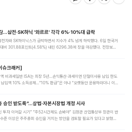
감…삼전·SK하닉 '와르르' 각각 6%·10%대 급락
삼성전자와 SK하이닉스가 급락하면서 지수가 4% 넘게 하락했다. 6일 한국거
비 301.88포인트(4.58%) 내린 6296.38에 장을 마감했다. 전장보다
스피는 장중 한때 6550.94까지 오르기도 했으나 6238.32까지 밀리기도 했
[이슈크래커]
 전액 비과세일반 ISA는 최장 5년…손익통산·과세이연 단절미사용 납입 한도
납입액 10% 소득공제…“10% 환급”은 아냐 “오랫동안 운용하라더니 이제
 ‘만능 절세 통장’으로 불리는 개인종합자산관리계좌(ISA)가 두 갈래로 개
주총 승인 받도록”…상법·자본시장법 개정 시사
닌 투자 이어갈 시기” “주52시간제도 손봐야” 김정관 산업통상부 장관이 반
 수준 이상은 주주총회 승인을 거치는 방안을 검토할 필요가 있다고 밝혔다.
배구조와 주주권 강화 논의가 이어지는 가운데, 핵심 연구인력에 대한