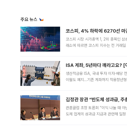
주요 뉴스
코스피, 4% 하락에 6270선 마
코스피 시장 시가총액 1, 2위 종목인 
래소에 따르면 코스피 지수는 전 거래일 대
1.81% 내린 6478.75에 출발한 코
다. 이날 오전
ISA 계좌, 5년마다 깨라고요? 
생산적금융 ISA, 국내 투자 이자·배당
이월도 폐지…기존 계좌까지 적용청년형 
는 5년마다 계좌를 해지하라는 건가요?”
편을
김정관 장관 “반도체 성과급, 
관훈클럽 초청 토론회 “이익 나눌 때 아
도체 업계의 성과급 지급과 관련해 일정
최근 상법·자본시장법 개정으로 기업 지