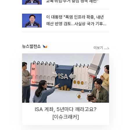
교육·취업·주거 중심 정책 재편"
이 대통령 "폭염 인프라 확충, 내년
예산 반영 검토…사실상 국가 기후
재난"
뉴스발전소
ISA 계좌, 5년마다 깨라고요?
[이슈크래커]