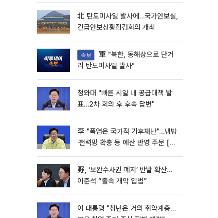
北 탄도미사일 발사에…국가안보실,
긴급안보상황점검회의 개최
軍 "북한, 동해상으로 단거
속보
리 탄도미사일 발사"
청와대 "빠른 시일 내 공급대책 발
표…2차 회의 후 후속 답변"
李 "폭염은 국가적 기후재난"…냉방
·전력망 확충 등 예산 반영 주문 [종
합]
野, ‘보완수사권 폐지’ 반발 확산…
이준석 “졸속 개악 입법”
이 대통령 "청년은 거의 취약계층…