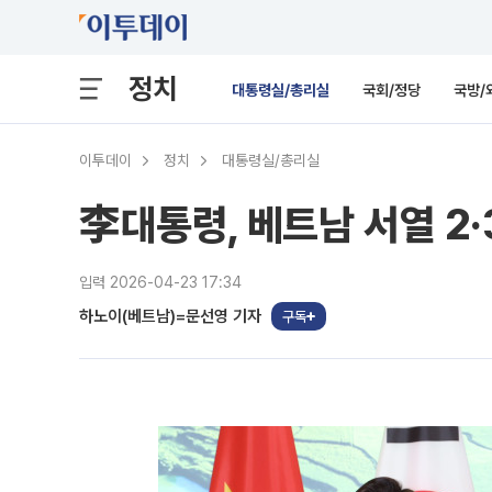
정치
대통령실/총리실
국회/정당
국방/
이투데이
정치
대통령실/총리실
李대통령, 베트남 서열 2·
입력 2026-04-23 17:34
하노이(베트남)=문선영 기자
구독