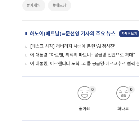
#이재명
#베트남
하노이(베트남)=문선영 기자의 주요 뉴스
자세히보기
[데스크 시각] 레버리지 사태에 묻힌 ‘AI 청사진’
이 대통령 “아르헨, 최적의 파트너⋯공급망 전반으로 확대”
이 대통령, 아르헨티나 도착…리튬 공급망·메르코수르 협력 
0
0
좋아요
화나요