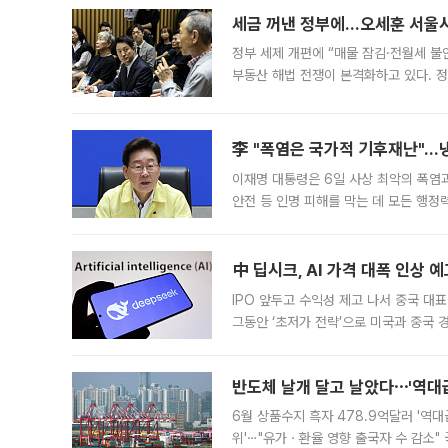
세금 꺼낸 정부에…오세훈 서울시장
정부 세제 개편에 “매물 잠김·전월세 불
부동산 해법 전쟁이 본격화하고 있다. 
드를 꺼내자 서울시는 전·월세 부담만 
李 "폭염은 국가적 기후재난"…냉
이재명 대통령은 6일 사상 최악의 폭염
안전 등 인명 피해를 막는 데 모든 행
인프라 확충 계획을 내년도 예산안에 반
中 딥시크, AI 가격 대폭 인상 
IPO 앞두고 수익성 제고 나서 중국 대표
그동안 ‘초저가 전략’으로 미국과 중국
가된다. 블룸버그통신에 따르면 딥시크는
반도체 날개 달고 날았다⋯'역대급
6월 상품수지 흑자 478.9억달러 '역대
위'⋯"유가ㆍ환율 영향 출국자 수 감소" 