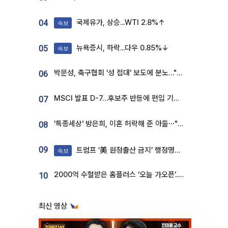
국제유가, 상승...WTI 2.8%↑
04
속보
뉴욕증시, 하락...다우 0.85%↓
05
속보
박문성, 축구협회 '성 접대' 보도에 분노…"다 말아먹으려고 작정했나"
06
MSCI 발표 D-7…후보주 반등에 편입 기대 재점화
07
'특종세상' 방은희, 이혼 허락해 준 아들⋯"너무 잘 커줬다" 오열
08
09
트럼프 ‘美 원정출산 금지’ 행정명령 서명
속보
2000억 수혈받은 홈플러스 ‘오늘 가오픈’...13일 정식 개장 시험대
10
최신 영상