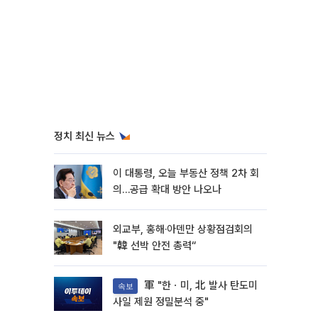
정치 최신 뉴스
이 대통령, 오늘 부동산 정책 2차 회
의…공급 확대 방안 나오나
외교부, 홍해·아덴만 상황점검회의
"韓 선박 안전 총력“
軍 "한ㆍ미, 北 발사 탄도미
속보
사일 제원 정밀분석 중"