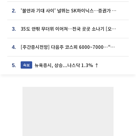
'불안과 기대 사이' 널뛰는 SK하이닉스…증권가 "HBM4·LTA 기반 펀터멘털 견고"
2.
35도 안팎 무더위 이어져…전국 곳곳 소나기 [오늘 날씨]
3.
[주간증시전망] 다음주 코스피 6000~7000⋯“外人 수급은 정책이 변수”
4.
뉴욕증시, 상승...나스닥 1.3% ↑
속보
5.