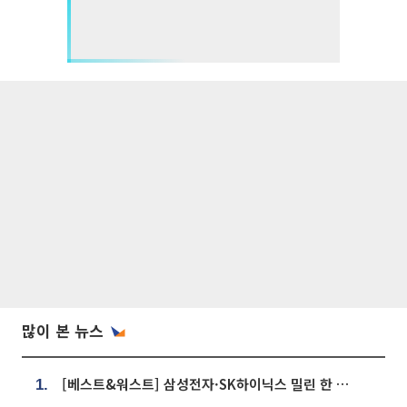
많이 본 뉴스
[베스트&워스트] 삼성전자·SK하이닉스 밀린 한 주…상상인증권은 85% 급등
1.