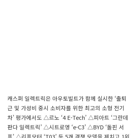
캐스퍼 일렉트릭은 아우토빌트가 함께 실시한 ‘출퇴
근 및 가성비 중시 소비자를 위한 최고의 소형 전기
차’ 평가에서도 △르노 ‘4 E-Tech’ △피아트 ‘그란데
판다 일렉트릭’ △시트로엥 ‘e-C3’ △BYD ‘돌핀 서
프’ △리프모터 ‘T03’ 등 5개 경쟁 모델을 제치고 1위