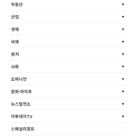
부동산
산업
경제
국제
정치
사회
오피니언
문화·라이프
뉴스발전소
이투데이TV
스페셜리포트