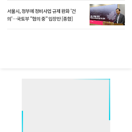
서울시, 정부에 정비사업 규제 완화 '건
의'⋯국토부 "협의 중" 입장만 [종합]