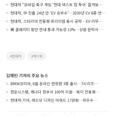
현대차 “모바일 축구 게임 ‘현대 넥스트 컵 투어’ 즐겨보세요”
현대차, 中 진출 24년 만 ‘EV 승부수’…2030년 EV 6종·연 50만대 목표
현대차, 스타리아 전동화·프리미엄 동시 공략…EV·리무진 투트랙 출시
美 클래리티 법안 연내 통과 가능성 13%…상원 문턱서 제동
#현대차
#캐스퍼
김채빈 기자의 주요 뉴스
BMW코리아, 8월 온라인 한정판 3종 출시…7시리즈·X7·M340i 투어링
한온시스템, 캐나다 정부서 100억 지원…북미 전동화 시장 가속
현대차·기아, 레드닷 디자인 어워드 17관왕…최우수상 2개 수상