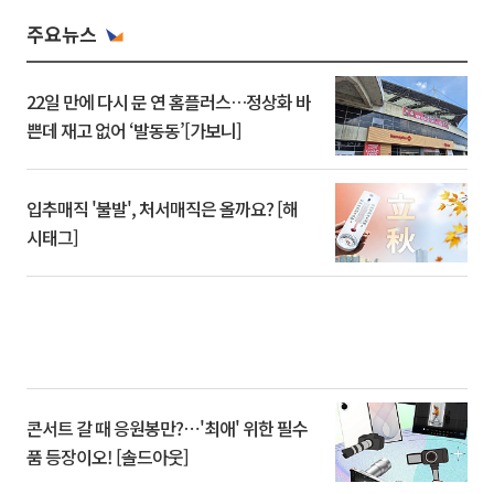
주요뉴스
22일 만에 다시 문 연 홈플러스…정상화 바
쁜데 재고 없어 ‘발동동’[가보니]
입추매직 '불발', 처서매직은 올까요? [해
시태그]
콘서트 갈 때 응원봉만?⋯'최애' 위한 필수
품 등장이오! [솔드아웃]