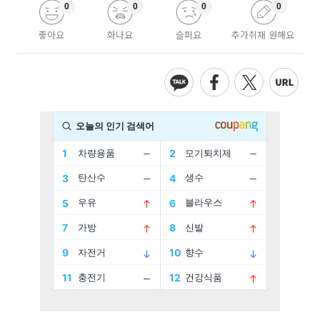
0
0
0
0
좋아요
화나요
슬퍼요
추가취재 원해요