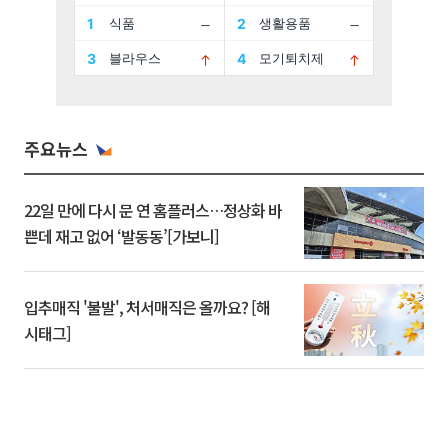
주요뉴스
22일 만에 다시 문 연 홈플러스…정상화 바
쁜데 재고 없어 ‘발동동’[가보니]
입추매직 '불발', 처서매직은 올까요? [해
시태그]