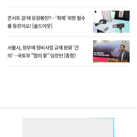
콘서트 갈 때 응원봉만?⋯'최애' 위한 필수
품 등장이오! [솔드아웃]
서울시, 정부에 정비사업 규제 완화 '건
의'⋯국토부 "협의 중" 입장만 [종합]