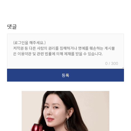
댓글
0 / 300