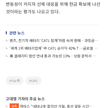
변동성이 커지자 선제 대응을 위해 현금 확보에 나선
것이라는 평가도 나오고 있다.
관련 뉴스
벤츠, 전기차 배터리 ‘CATL 탑재’처럼 속여 판매…과징금 112억·검찰 고발
‘세계 1위 배터리업체’ 中 CATL 순이익 42%↑⋯글로벌 점유율 39.2%
美 클래리티 법안 연내 통과 가능성 13%…상원 문턱서 제동
#시노펙
#CATL
고대영 기자의 주요 뉴스
하마스 “네타냐후 합의안 거절, 총선 앞둔 시간 끌기”
단독