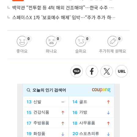
백악관 “전투함 등 4척 해외 건조해야”⋯한국 수주 기대
스페이스X 1차 '보호예수 해제' 임박⋯“주가 추가 하락 가능성”
0
0
0
0
좋아요
화나요
슬퍼요
추가취재 원해요