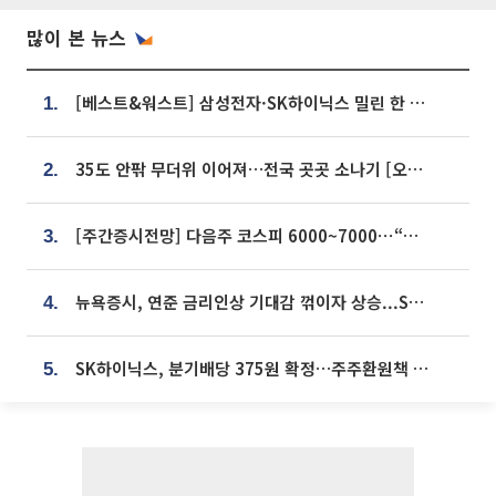
많이 본 뉴스
[베스트&워스트] 삼성전자·SK하이닉스 밀린 한 주…상상인증권은 85% 급등
1.
35도 안팎 무더위 이어져…전국 곳곳 소나기 [오늘 날씨]
2.
[주간증시전망] 다음주 코스피 6000~7000⋯“外人 수급은 정책이 변수”
3.
뉴욕증시, 연준 금리인상 기대감 꺾이자 상승...S&P500 사상 최고치 [종합]
4.
SK하이닉스, 분기배당 375원 확정…주주환원책 9월로 앞당겨 발표
5.