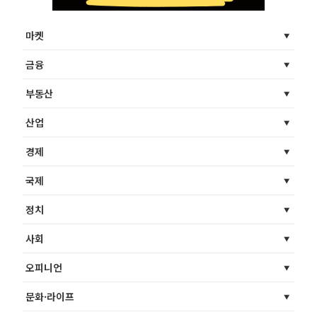
마켓
금융
부동산
산업
경제
국제
정치
사회
오피니언
문화·라이프