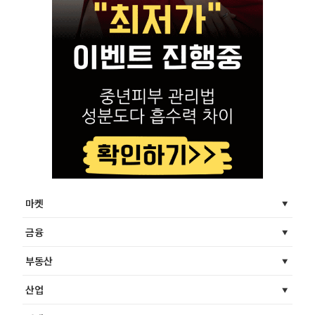
마켓
금융
부동산
산업