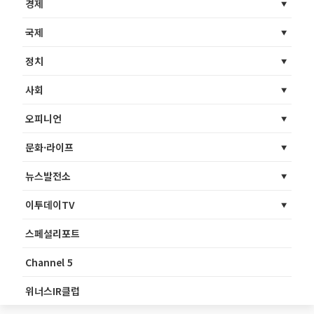
경제
국제
정치
사회
오피니언
문화·라이프
뉴스발전소
이투데이TV
스페셜리포트
Channel 5
위너스IR클럽