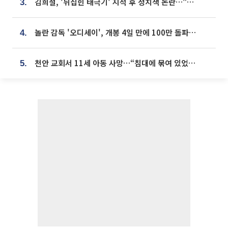
김희철, '뒤집힌 태극기' 지적 후 정치색 논란…"좌우 떠나 우리나라 국기"
3.
놀란 감독 '오디세이', 개봉 4일 만에 100만 돌파⋯'왕사남' 보다 빠르다
4.
천안 교회서 11세 아동 사망…“침대에 묶여 있었다” 진술 확보
5.