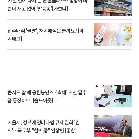
22일 만에 다시 문 연 홈플러스…정상화 바
쁜데 재고 없어 ‘발동동’[가보니]
입추매직 '불발', 처서매직은 올까요? [해
시태그]
콘서트 갈 때 응원봉만?⋯'최애' 위한 필수
품 등장이오! [솔드아웃]
서울시, 정부에 정비사업 규제 완화 '건
의'⋯국토부 "협의 중" 입장만 [종합]