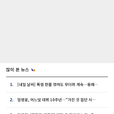
많이 본 뉴스
[내일 날씨] 폭염 한풀 꺾여도 무더위 계속⋯동해안 이틀 연속 비
1.
임영웅, 어느덧 데뷔 10주년⋯"가진 것 없던 시절, 내 앞엔 20명의 팬뿐"
2.