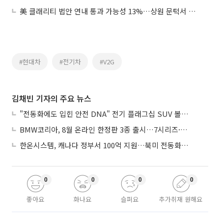
美 클래리티 법안 연내 통과 가능성 13%…상원 문턱서 제동
#현대차
#전기차
#V2G
김채빈 기자의 주요 뉴스
"전동화에도 입힌 안전 DNA" 전기 플래그십 SUV 볼보 'EX90'
BMW코리아, 8월 온라인 한정판 3종 출시…7시리즈·X7·M340i 투어링
한온시스템, 캐나다 정부서 100억 지원…북미 전동화 시장 가속
0
0
0
0
좋아요
화나요
슬퍼요
추가취재 원해요