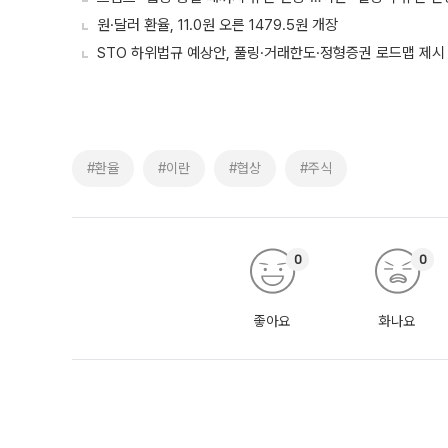
원·달러 환율, 11.0원 오른 1479.5원 개장
STO 하위법규 예상안, 풀링·거래한도·정형증권 로드맵 제시
#환율
#이란
#협상
#주식
0
0
좋아요
화나요