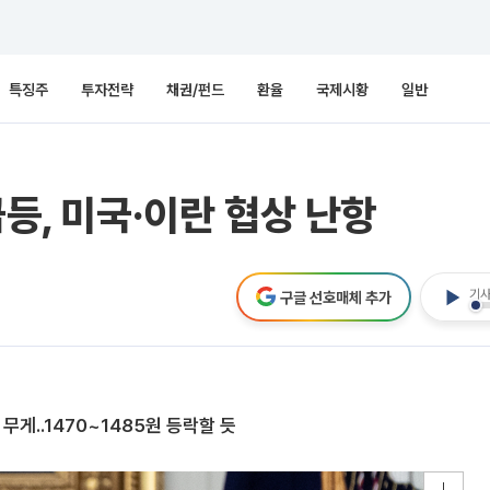
특징주
투자전략
채권/펀드
환율
국제시황
일반
급등, 미국·이란 협상 난항
기사
구글 선호매체 추가
무게..1470~1485원 등락할 듯