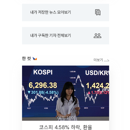
내가 저장한 뉴스 모아보기
내가 구독한 기자 전체보기
한 컷
코스피 4.58% 하락, 환율