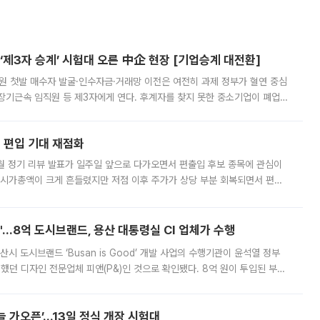
제3자 승계’ 시험대 오른 中企 현장 [기업승계 대전환]
지원 첫발 매수자 발굴·인수자금·거래망 이전은 여전히 과제 정부가 혈연 중심
장기근속 임직원 등 제3자에게 연다. 후계자를 찾지 못한 중소기업이 폐업
해 기술과 일자리를 남기도록 하겠다는 취지다. 다만 세금 감면만으로 거래를
에 편입 기대 재점화
월 정기 리뷰 발표가 일주일 앞으로 다가오면서 편출입 후보 종목에 관심이
 시가총액이 크게 흔들렸지만 저점 이후 주가가 상당 부분 회복되면서 편입
다시 부각되고 있다. 7일 금융투자업계에 따르면 MSCI는 한국시간으로 오는
od'…8억 도시브랜드, 용산 대통령실 CI 업체가 수행
시 도시브랜드 ‘Busan is Good’ 개발 사업의 수행기관이 윤석열 정부
여했던 디자인 전문업체 피앤(P&)인 것으로 확인됐다. 8억 원이 투입된 부산
 부족과 디자인 정체성 논란에 휩싸였던 만큼, 사업 선정 과정과 결과물에
 가오픈’...13일 정식 개장 시험대