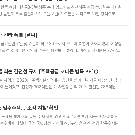
.직원들 현장 배치PB·일반상품 순차 입고에도 신선식품 수급 정상화는 과제최
 높일지 주목 홈플러스가 오늘(7일) 가오픈을 시작으로 13일 정식으로 재
직원들이 현장 배치되고, PB 상품과 함께 일반 상품 납품도 순차적으로 진행
ㆍ전라 폭염 [날씨]
 금요일인 7일 낮 기온이 최고 39도까지 오르며 폭염이 이어지겠다. 기상청
로 전국 대부분 지역의 기온이 평년보다 높겠다. 아침 최저기온은 22~27
 대부분 지역에 폭염특보가 발효된 가운데 최고체감온도는 35도 안팎까지 올라
줄 죄는 건전성 규제 [주택공급 또다른 병목 PF]①
발 사업장. 2023년 주택건설사업계획 승인을 받아 인허가를 마쳤지만 착공
에 들어갔고, 감정가 362억원인 이 사업장은 약 20% 할인된 288억원에
 현재는 4차 공매를 위한 조건 협의가 진행 중이다. 수도권의 주요 주거 배
 압수수색… ‘조작 지침’ 확인
와 투표율 통계조작 등을 수사 중인 검경 합동수사본부가 서울·경기·충북 선
 압수수색에 나섰다. 7일 국민참정권 침해 진상규명을 위한 검경 합동수사본
추가 증거 확보를 위해 중앙선관위, 서울시·경기도·충청북도 선관위, 김포시