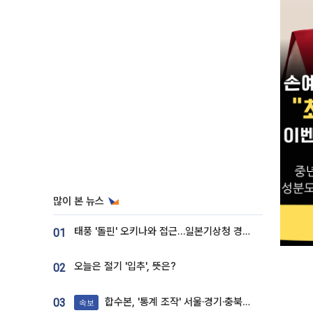
많이 본 뉴스
태풍 '돌핀' 오키나와 접근…일본기상청 경로 업데이트
01
오늘은 절기 '입추', 뜻은?
02
합수본, '통계 조작' 서울·경기·충북 선관위 등 추가 압수수색
03
속보