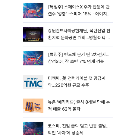
[특징주] 스페이스X 주가 반등에 관
련주 ‘껑충’⋯스피어 18%ㆍ에이치
브이엠 12%↑
강원랜드사회공헌재단, 석탄산업 전
환지역 문화공연 개최…영월·태백·삼
척서 3회
[특징주] 반도체 온기 탄 2차전지...
삼성SDI, 장 초반 7% 넘게 껑충
티엠씨, 美 전력케이블 첫 공급계
약…220억원 규모 수주
뉴온 ‘매직키드’, 출시 8개월 만에 누
적 매출 62억 돌파
코스피, 전일 급락 딛고 반등 출발…
외인 '사자'에 상승세