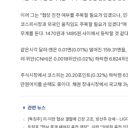
이어 그는 “협상 진전 여부를 주목할 필요가 있겠으나, 
코스피시장과 외국인 움직임도 주목할 필요가 있겠다”며 
무게를 둔다. 1470원과 1485원 사이에서 등락할 것 같
같은시각 달러·엔은 0.01엔(0.01%) 떨어진 159.31엔을,
러·위안(CNH)은 0.0018위안(0.02%) 하락한 6.824
주식시장에서 코스피는 20.20포인트(0.32%) 하락한 6
만원어치를 순매도 중이다. 채권 장내시장에서 국고채 3년물
관련 뉴스
[특징주] 미·이란 협상 결렬에 긴장 고조, 방산주 강세⋯ 
트럼프 "협상 종결 때까지 휴전 연장"…이란 "일방적 휴전 인정