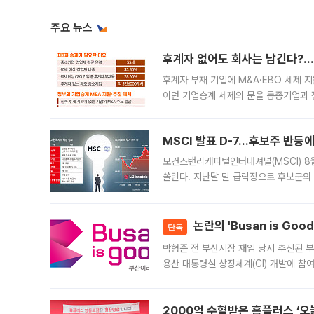
주요 뉴스
후계자 없어도 회사는 남긴다?…‘
후계자 부재 기업에 M&A·EBO 세제 
이던 기업승계 세제의 문을 동종기업과 
대신 M&A나 임직원 인수(EBO)를 통
늘
MSCI 발표 D-7…후보주 반등
모건스탠리캐피털인터내셔널(MSCI) 8
쏠린다. 지난달 말 급락장으로 후보군의
가능성과 지수 추종 자금 유입 기대가 
논란의 'Busan is Go
단독
박형준 전 부산시장 재임 당시 추진된 부산
용산 대통령실 상징체계(CI) 개발에 참
도시브랜드 사업이 공개 이후 시민 공감
2000억 수혈받은 홈플러스 ‘오늘