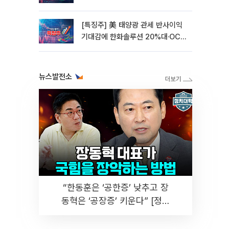
[특징주] 美 태양광 관세 반사이익
기대감에 한화솔루션 20%대·OCI
홀딩스 14%대 급등
뉴스발전소
“한동훈은 ‘공한증’ 낮추고 장
동혁은 ‘공장증’ 키운다” [정치
대학]