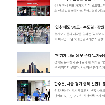
67개 핵심 점포 재가동 위한 빌드업..
소 인력·압축 매장으로 운영…회생 가능성
영업을 시작한다. 핵심 점포 67개에는 
'입추'에도 39도⋯수도권ㆍ강원
절기상 가을의 시작을 알리는 ‘입추’이자
에 따르면 이날 북태평양고기압의 영향으
도, 낮 최고기온은 31~39도로, 전국
"인허가 나도 삽 못 뜬다"…자금
경기도 동두천시 송내동의 한 아파트 개
은 이뤄지지 못했다. 사업장은 공매 절차
3차 공매까지 진행됐으나 모두 유찰됐다.
후
합수본, 서울·경기·충북 선관위 등
6.3지방선거 당시 투표용지 부족 사태
관위와 시, 군, 구 단위 선관위를 추가
부(김태훈 서울중앙지검 3차장검사)는 