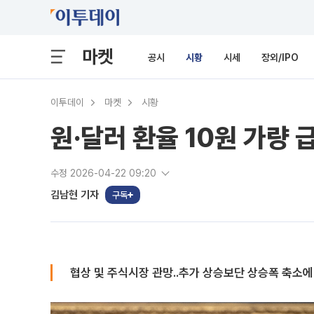
마켓
공시
시황
시세
장외/IPO
이투데이
마켓
시황
원·달러 환율 10원 가량 
수정 2026-04-22 09:20
김남현 기자
구독
협상 및 주식시장 관망..추가 상승보단 상승폭 축소에 