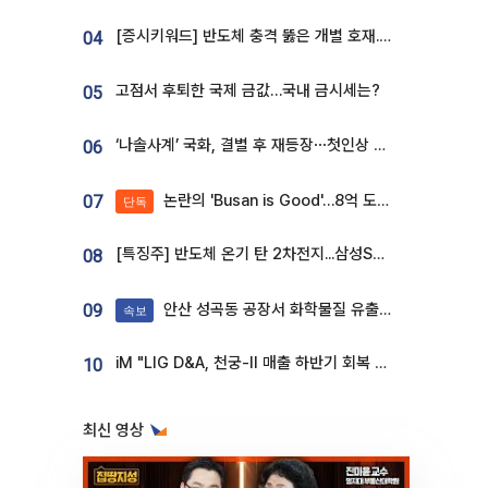
[증시키워드] 반도체 충격 뚫은 개별 호재...포스코퓨처엠·에코프로·한화솔루션 '눈길'
04
고점서 후퇴한 국제 금값…국내 금시세는?
05
‘나솔사계’ 국화, 결별 후 재등장⋯첫인상 투표 휩쓸고 ‘인기녀’ 등극
06
논란의 'Busan is Good'…8억 도시브랜드, 용산 대통령실 CI 업체가 수행
07
단독
[특징주] 반도체 온기 탄 2차전지...삼성SDI, 장 초반 7% 넘게 껑충
08
안산 성곡동 공장서 화학물질 유출 사고 발생
09
속보
iM "LIG D&A, 천궁-II 매출 하반기 회복 전망…방산 톱픽 유지"
10
최신 영상