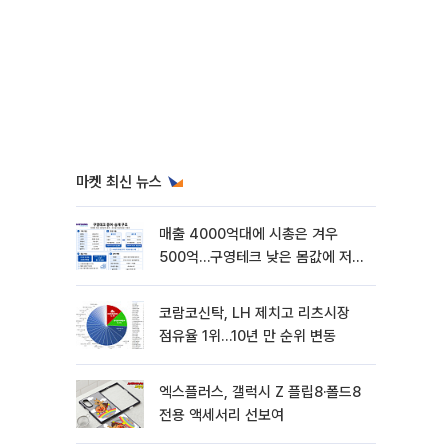
마켓 최신 뉴스
매출 4000억대에 시총은 겨우
500억…구영테크 낮은 몸값에 저가
승계 마무리
코람코신탁, LH 제치고 리츠시장
점유율 1위…10년 만 순위 변동
엑스플러스, 갤럭시 Z 플립8·폴드8
전용 액세서리 선보여