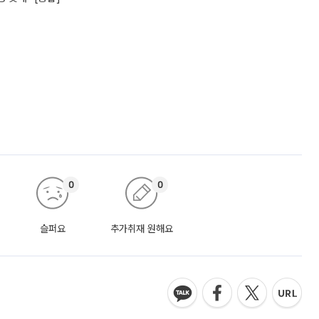
0
0
슬퍼요
추가취재 원해요