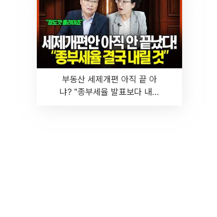
부동산 세제개편 아직 끝 아
냐? "종부세율 발표보다 내릴
것" 장기거주·양도세 전망 I 집
땅지성 I 김인만, 진미윤