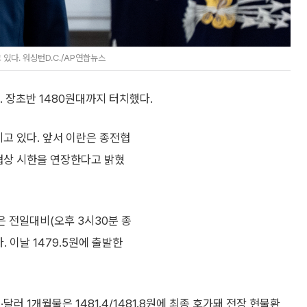
있다. 워싱턴D.C./AP연합뉴스
. 장초반 1480원대까지 터치했다.
치고 있다. 앞서 이란은 종전협
전협상 시한을 연장한다고 밝혔
은 전일대비(오후 3시30분 종
다. 이날 1479.5원에 출발한
 1개월물은 1481.4/1481.8원에 최종 호가돼 전장 현물환