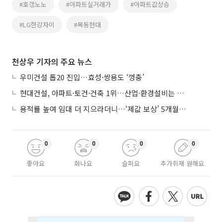
#호갱노노
#아파트실거래가
#아파트값상승
#LG한강자이
#목동현대
천상우 기자의 주요 뉴스
우미건설 톱20 진입…효성·쌍용도 ‘껑충’
현대건설, 아파트·토건·건축 1위…산업·환경설비는 삼성E&A
용적률 높여 임대 더 지으라더니…‘제값 보상’ 5개월째 국회에 발목
0
0
0
0
좋아요
화나요
슬퍼요
추가취재 원해요