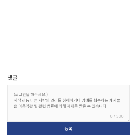
댓글
0 / 300