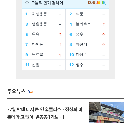
주요뉴스
22일 만에 다시 문 연 홈플러스…정상화 바
쁜데 재고 없어 ‘발동동’[가보니]