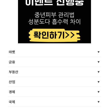
마켓
금융
부동산
산업
경제
국제