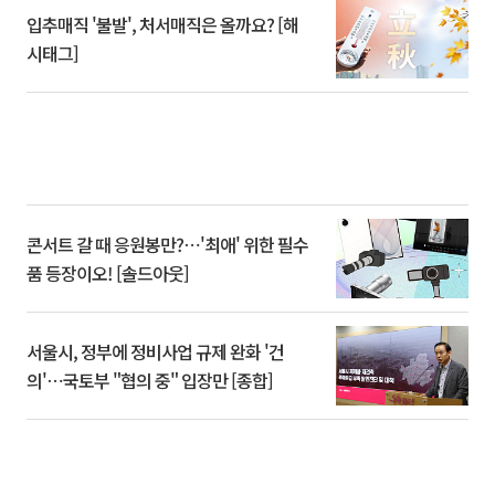
입추매직 '불발', 처서매직은 올까요? [해
시태그]
콘서트 갈 때 응원봉만?⋯'최애' 위한 필수
품 등장이오! [솔드아웃]
서울시, 정부에 정비사업 규제 완화 '건
의'⋯국토부 "협의 중" 입장만 [종합]