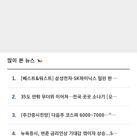
많이 본 뉴스
[베스트&워스트] 삼성전자·SK하이닉스 밀린 한 주…상상인증권은 85% 급등
1.
35도 안팎 무더위 이어져…전국 곳곳 소나기 [오늘 날씨]
2.
[주간증시전망] 다음주 코스피 6000~7000⋯“外人 수급은 정책이 변수”
3.
뉴욕증시, 연준 금리인상 기대감 꺾이자 상승...S&P500 사상 최고치 [종합]
4.