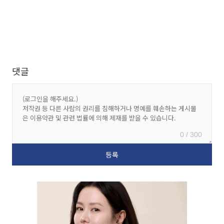
댓글
0 / 300