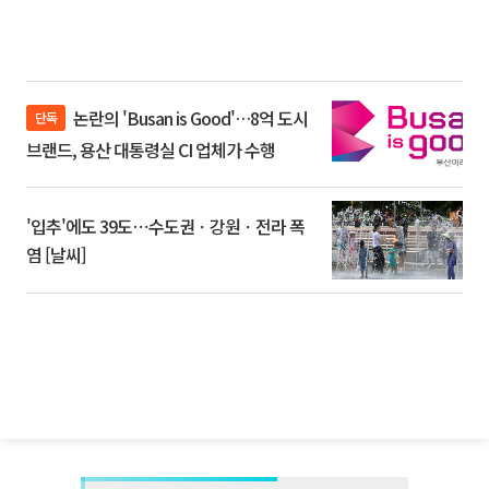
논란의 'Busan is Good'…8억 도시
단독
브랜드, 용산 대통령실 CI 업체가 수행
'입추'에도 39도⋯수도권ㆍ강원ㆍ전라 폭
염 [날씨]