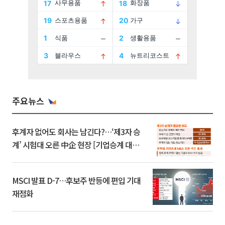
주요뉴스
후계자 없어도 회사는 남긴다?…‘제3자 승
계’ 시험대 오른 中企 현장 [기업승계 대전
환]
MSCI 발표 D-7…후보주 반등에 편입 기대
재점화