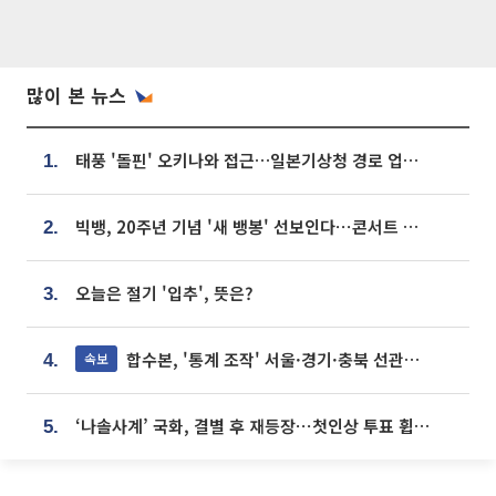
많이 본 뉴스
태풍 '돌핀' 오키나와 접근…일본기상청 경로 업데이트
1.
빅뱅, 20주년 기념 '새 뱅봉' 선보인다⋯콘서트 앞두고 팝업 개최
2.
오늘은 절기 '입추', 뜻은?
3.
합수본, '통계 조작' 서울·경기·충북 선관위 등 추가 압수수색
속보
4.
‘나솔사계’ 국화, 결별 후 재등장⋯첫인상 투표 휩쓸고 ‘인기녀’ 등극
5.