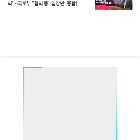
의'⋯국토부 "협의 중" 입장만 [종합]