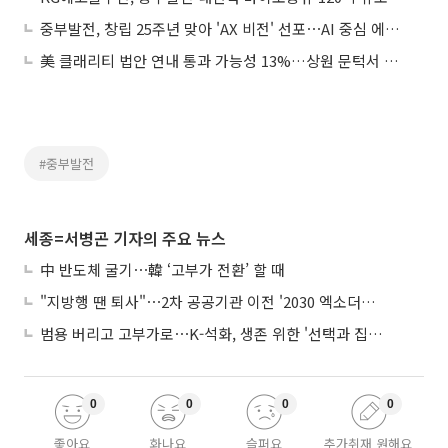
중부발전, 창립 25주년 맞아 'AX 비전' 선포⋯AI 중심 에너지 혁신 가속
美 클래리티 법안 연내 통과 가능성 13%…상원 문턱서 제동
#중부발전
세종=서병곤 기자의 주요 뉴스
中 반도체 굴기⋯韓 ‘고부가 전환’ 할 때
"지방행 땐 퇴사"⋯2차 공공기관 이전 '2030 엑소더스' 뇌관
범용 버리고 고부가로⋯K-석화, 생존 위한 '선택과 집중'
0
0
0
0
좋아요
화나요
슬퍼요
추가취재 원해요