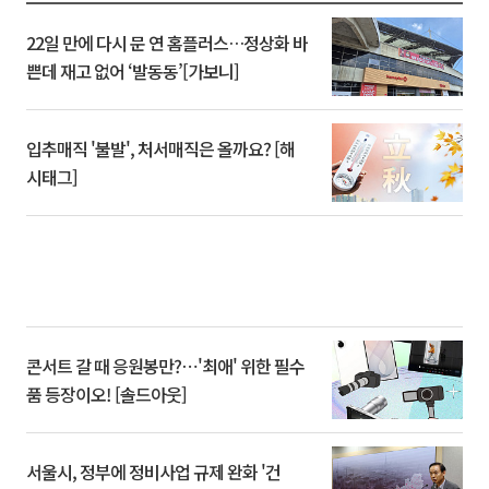
22일 만에 다시 문 연 홈플러스…정상화 바
쁜데 재고 없어 ‘발동동’[가보니]
입추매직 '불발', 처서매직은 올까요? [해
시태그]
콘서트 갈 때 응원봉만?⋯'최애' 위한 필수
품 등장이오! [솔드아웃]
서울시, 정부에 정비사업 규제 완화 '건