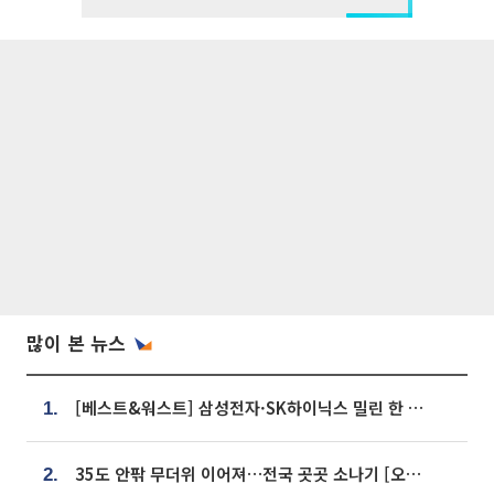
많이 본 뉴스
[베스트&워스트] 삼성전자·SK하이닉스 밀린 한 주…상상인증권은 85% 급등
1.
35도 안팎 무더위 이어져…전국 곳곳 소나기 [오늘 날씨]
2.