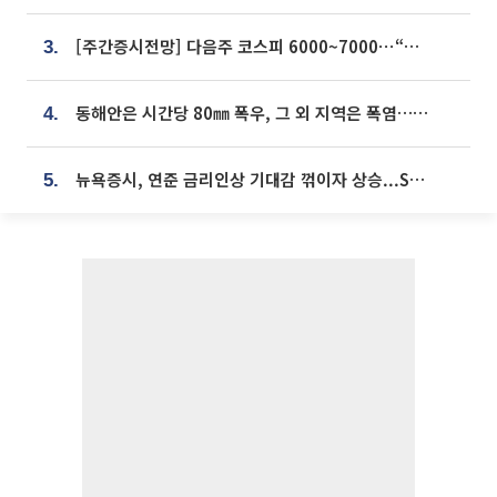
[주간증시전망] 다음주 코스피 6000~7000⋯“外人 수급은 정책이 변수”
3.
동해안은 시간당 80㎜ 폭우, 그 외 지역은 폭염…‘극과 극 날씨’
4.
뉴욕증시, 연준 금리인상 기대감 꺾이자 상승...S&P500 사상 최고치 [종합]
5.