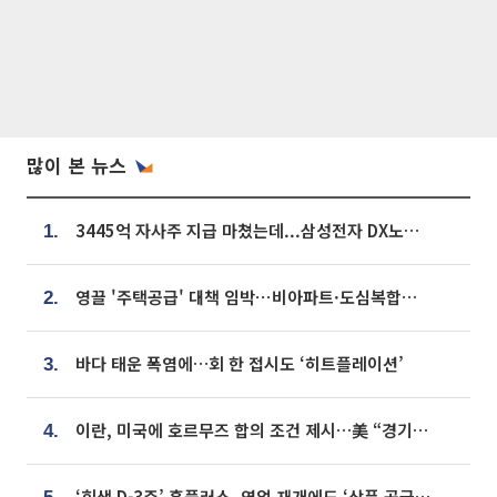
많이 본 뉴스
3445억 자사주 지급 마쳤는데...삼성전자 DX노조, 뒤늦은 '떼쓰기 집회'
1.
영끌 '주택공급' 대책 임박⋯비아파트·도심복합까지 총동원
2.
바다 태운 폭염에…회 한 접시도 ‘히트플레이션’
3.
이란, 미국에 호르무즈 합의 조건 제시…美 “경기 아직 안 끝나” [종합]
4.
‘회생 D-3주’ 홈플러스, 영업 재개에도 ‘상품 공급망’ 복구가 생존 관건