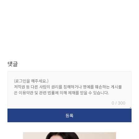
댓글
0 / 300