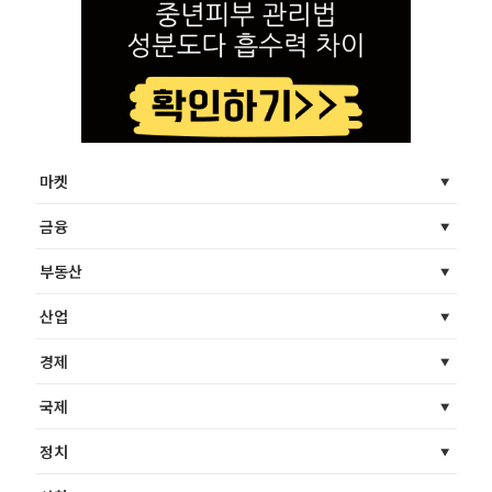
마켓
금융
부동산
산업
경제
국제
정치