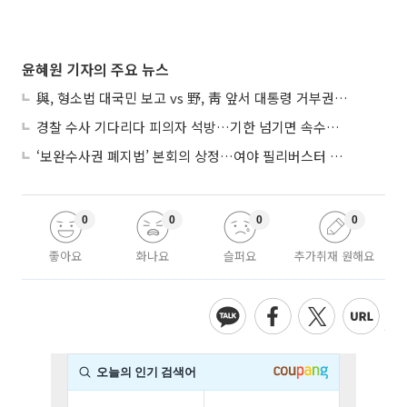
윤혜원 기자의 주요 뉴스
與, 형소법 대국민 보고 vs 野, 靑 앞서 대통령 거부권 촉구
경찰 수사 기다리다 피의자 석방…기한 넘기면 속수무책
‘보완수사권 폐지법’ 본회의 상정…여야 필리버스터 대치
0
0
0
0
좋아요
화나요
슬퍼요
추가취재 원해요