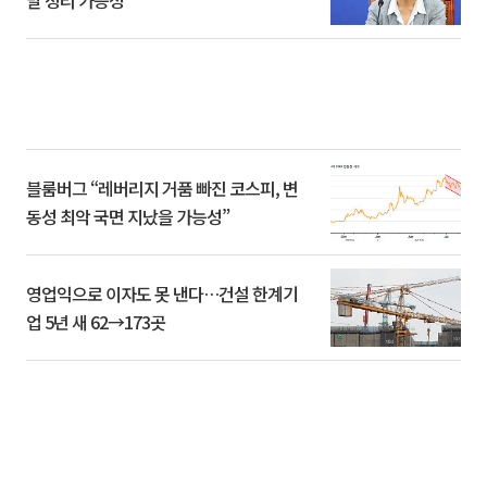
말 정리 가능성”
블룸버그 “레버리지 거품 빠진 코스피, 변
동성 최악 국면 지났을 가능성”
영업익으로 이자도 못 낸다…건설 한계기
업 5년 새 62→173곳