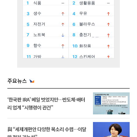
주요뉴스
‘한국판 IRA’ 베일 벗었지만…반도체·배터
리 업계 “시행령이 관건”
與 “세제개편안 다양한 목소리 수렴…이달