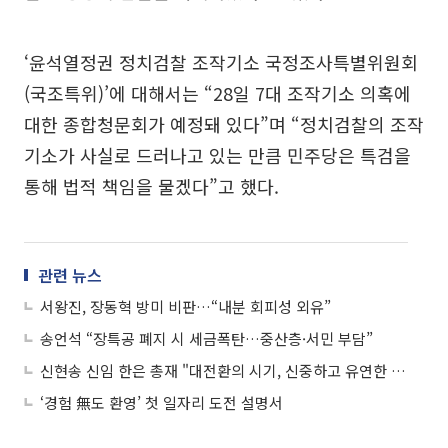
‘윤석열정권 정치검찰 조작기소 국정조사특별위원회
(국조특위)’에 대해서는 “28일 7대 조작기소 의혹에
대한 종합청문회가 예정돼 있다”며 “정치검찰의 조작
기소가 사실로 드러나고 있는 만큼 민주당은 특검을
통해 법적 책임을 물겠다”고 했다.
관련 뉴스
서왕진, 장동혁 방미 비판…“내분 회피성 외유”
송언석 “장특공 폐지 시 세금폭탄…중산층·서민 부담”
신현송 신임 한은 총재 "대전환의 시기, 신중하고 유연한 통화정책 운영"
‘경험 無도 환영’ 첫 일자리 도전 설명서