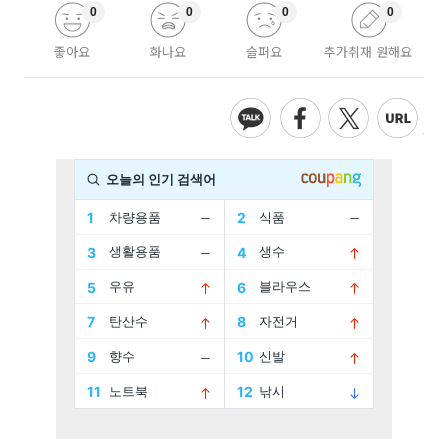
0
0
0
0
좋아요
화나요
슬퍼요
추가취재 원해요