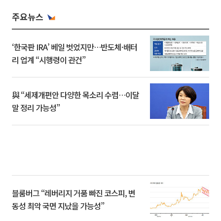
주요뉴스
‘한국판 IRA’ 베일 벗었지만…반도체·배터
리 업계 “시행령이 관건”
與 “세제개편안 다양한 목소리 수렴…이달
말 정리 가능성”
블룸버그 “레버리지 거품 빠진 코스피, 변
동성 최악 국면 지났을 가능성”