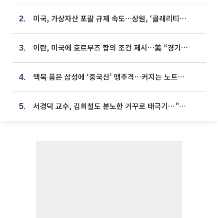
미국, 가상자산 포괄 규제 속도…상원, ‘클래리티법’ 9월 절차투표 추진
2.
이란, 미국에 호르무즈 합의 조건 제시…美 “경기 아직 안 끝나” [종합]
3.
맥북 품은 삼성에 ‘중국산’ 맹추격⋯커지는 노트북 OLED 시장
4.
서경덕 교수, 김희철도 분노한 거꾸로 태극기⋯"엉터리는 아냐, 아쉬울 뿐"
5.