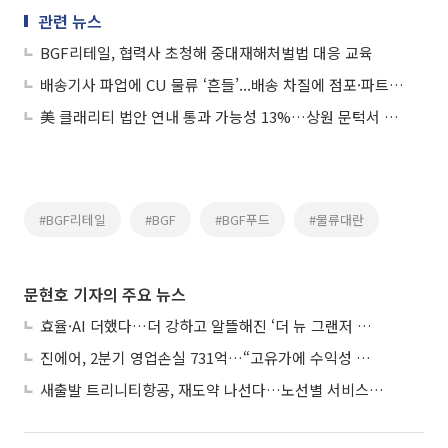
관련 뉴스
BGF리테일, 협력사 초청해 중대재해처벌법 대응 교육
배송기사 파업에 CU 물류 ‘흔들’...배송 차질에 점포·파트너사 ‘비상’
美 클래리티 법안 연내 통과 가능성 13%…상원 문턱서 제동
#BGF리테일
#BGF
#BGF푸드
#물류대란
문현호 기자의 주요 뉴스
효율·AI 더했다…더 강하고 알뜰해진 ‘더 뉴 그랜저 하이브리드’
진에어, 2분기 영업손실 731억…“고유가에 수익성 악화”
새출발 트리니티항공, 재도약 나선다…노선별 서비스 차별화