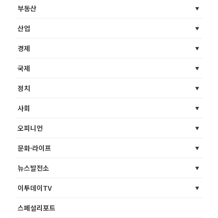
부동산
산업
경제
국제
정치
사회
오피니언
문화·라이프
뉴스발전소
이투데이TV
스페셜리포트